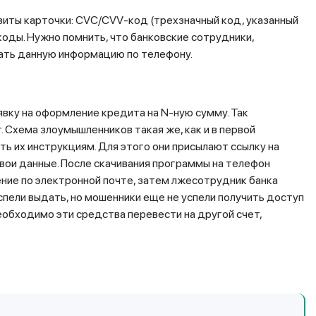
зиты карточки: CVC/CVV-код (трехзначный код, указанный
оды. Нужно помнить, что банковские сотрудники,
вать данную информацию по телефону.
аявку на оформление кредита на N-ную сумму. Так
 Схема злоумышленников такая же, как и в первой
ь их инструкциям. Для этого они присылают ссылку на
вои данные. После скачивания программы на телефон
ние по электронной почте, затем лжесотрудник банка
спели выдать, но мошенники еще не успели получить доступ
еобходимо эти средства перевести на другой счет,