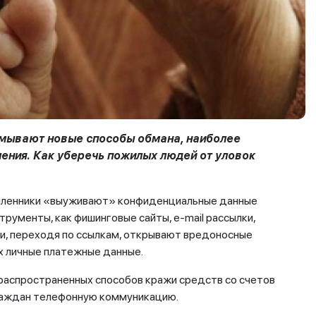
умывают новые способы обмана, наиболее
ения. Как уберечь пожилых людей от уловок
ышленники «выуживают» конфиденциальные данные
рументы, как фишинговые сайты, e-mail рассылки,
и, переходя по ссылкам, открывают вредоносные
х личные платежные данные.
 распространенных способов кражи средств со счетов
раждан телефонную коммуникацию.