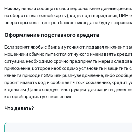
Никому нельзя сообщать свои персональные данные, рекви
на обороте платежной карты), коды подтверждения, ПИН-к
операторы колл-центров банков никогда не будут спраши
Оформление подставного кредита
Если звонят якобы с банка и уточняют, подавал ли клиент з
мошенники обычно пытаются от чужого имени взять кредит.
ситуации: необходимо срочно предпринять меры и следоват
приложение, которое необходимо установить и защитить с
клиента приходит SMS или push-уведомление, либо сообще
просит назвать код и сообщает что, к сожалению, кредит у
к деньгам. Далее следует инструкция: для защиты денег н
который продиктует мошенник.
Что делать?