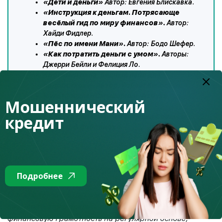
«Дети и деньги»
Автор: Евгения Блискавка.
«Инструкция к деньгам. Потрясающе
весёлый гид по миру финансов».
Автор:
Хайди Фидлер.
«Пёс по имени Мани».
Автор: Бодо Шефер.
«Как потратить деньги с умом».
Авторы:
Джерри Бейли и Фелиция Ло.
«Богатый папа, бедный папа для
подростков». Автор:
Роберт Кийосаки.
Мультфильм «Смешарики. Азбука
Мошеннический
финансовой грамотности»
кредит
«Азбука денег. Уроки тетушки Совы»
«Богатый бобренок»
Погружая ребенка в мир денег сейчас, вы зародите в
Подробнее
нем интерес к его собственному финансовому
благополучию в будущем. Кроме вас и эффективнее
вас, никто этого сделать не сможет. Повышайте
финансовую грамотность на регулярной основе,