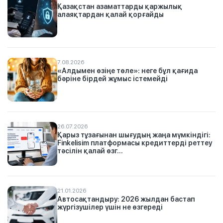
Қазақстан азаматтарды қаржылық
алаяқтардан қалай қорғайды
7.08.2026
«Алдымен өзіңе төле»: неге бұл қағида
бәріне бірдей жұмыс істемейді
26.07.2026
Қарыз тұзағынан шығудың жаңа мүмкіндігі:
Finkelisim платформасы кредиттерді реттеу
тәсілін қалай өзг...
21.01.2026
Автосақтандыру: 2026 жылдан бастап
жүргізушілер үшін не өзгереді