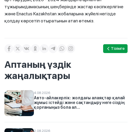
тұжырымдамасының шеңберінде жастар кәсіпкерлігіне
және Enactus Kazakhstan жобаларына жүйелі негізде
қолдау көрсетіп отыратынын атап өтеміз.
Тізімге
Аптаның үздік
жаңалықтары
4.08.2026
Авто-айлакерлік: жолдағы алаяқтар қалай
жұмыс істейді және сақтандыру неге сіздің
қорғаныңыз бола ал...
2.08.2026