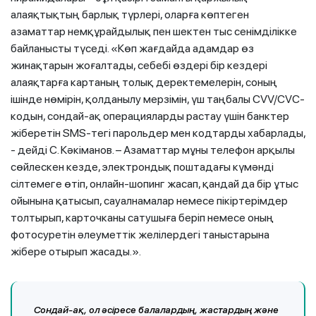
алаяқтықтың барлық түрлері, оларға көптеген
азаматтар немқұрайдылық пен шектен тыс сенімділікке
байланысты түседі. «Көп жағдайда адамдар өз
жинақтарын жоғалтады, себебі өздері бір кездері
алаяқтарға картаның толық деректемелерін, соның
ішінде нөмірін, қолданылу мерзімін, үш таңбалы CVV/CVC-
кодын, сондай-ақ операцияларды растау үшін банктер
жіберетін SMS-тегі парольдер мен кодтарды хабарлады,
- дейді С. Кәкіманов. – Азаматтар мұны телефон арқылы
сөйлескен кезде, электрондық поштадағы күмәнді
сілтемеге өтіп, онлайн-шопинг жасап, қандай да бір ұтыс
ойынына қатысып, сауалнамалар немесе пікіртерімдер
толтырып, карточканы сатушыға беріп немесе оның
фотосуретін әлеуметтік желілердегі таныстарына
жібере отырып жасады.».
Сондай-ақ, ол әсіресе балалардың, жастардың және