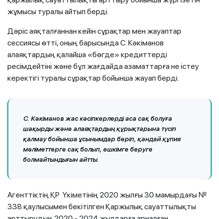
жұмысы туралы айтып берді.
Дәріс аяқталғаннан кейін сұрақтар мен жауаптар
сессиясы өтті, оның барысында С. Кәкіманов
алаяқтардың қалайша «бөгде» кредиттерді
ресімдейтіні және бұл жағдайда азаматтарға не істеу
керектігі туралы сұрақтар бойынша жауап берді.
С. Кәкіманов жас кәсіпкерлерді аса сақ болуға
шақырды және алаяқтардың құрықтарына түсіп
қалмау бойынша ұсынымдар беріп, қандай құпия
мәліметтерге сақ болып, ешкімге беруге
болмайтындығын айтты.
Агенттіктің ҚР Үкіметінің 2020 жылғы 30 мамырдағы №
338 қаулысымен бекітілген Қаржылық сауаттылықты
арттырудың 2020 - 2024 жылдарға арналған