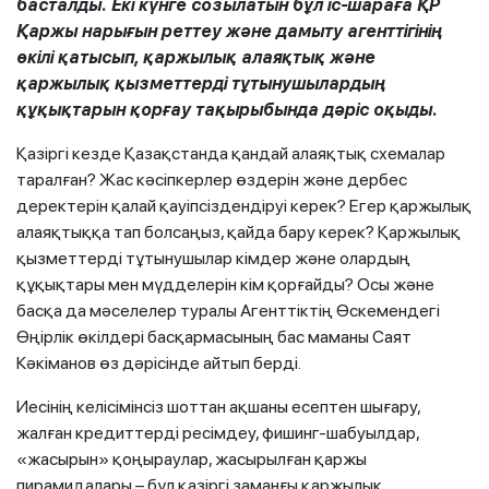
басталды. Екі күнге созылатын бұл іс-шараға ҚР
Қаржы нарығын реттеу және дамыту агенттігінің
өкілі қатысып, қаржылық алаяқтық және
қаржылық қызметтерді тұтынушылардың
құқықтарын қорғау тақырыбында дәріс оқыды.
Қазіргі кезде Қазақстанда қандай алаяқтық схемалар
таралған? Жас кәсіпкерлер өздерін және дербес
деректерін қалай қауіпсіздендіруі керек? Егер қаржылық
алаяқтыққа тап болсаңыз, қайда бару керек? Қаржылық
қызметтерді тұтынушылар кімдер және олардың
құқықтары мен мүдделерін кім қорғайды? Осы және
басқа да мәселелер туралы Агенттіктің Өскемендегі
Өңірлік өкілдері басқармасының бас маманы Саят
Кәкіманов өз дәрісінде айтып берді.
Иесінің келісімінсіз шоттан ақшаны есептен шығару,
жалған кредиттерді ресімдеу, фишинг-шабуылдар,
«жасырын» қоңыраулар, жасырылған қаржы
пирамидалары – бұл қазіргі заманғы қаржылық