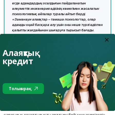
егде адамдардың осалдығын пайдаланатын
әлеуметтік инженерия әдісінің көмегімен жасалатын
психологиялық айлалар туралы айтып берді.
«Заманауи алаяқтар – тамаша психологтар, олар
адамды оңай басқара алу үшін оны неше түрлі әдіспен
қалыпты жағдайынан шығаруға тырысып бағады.
Қаскөйлер телефон нөмірлерін ауыстыруды, жалған
құжаттар жасауды, қаржы ұйымдарының, онлайн-
дүкендердің сайттарын көшіруді үйреніп алған», -
Алаяқтық
дейді ол. Ол осы тақырып бойынша барлық
материалдармен Fingramota.kz сайтында танысуға
кредит
болатындығын атап өтті. Fingramota.kz – бұл халықтың
қаржылық сауатын ашуға және олардың қаржылық
сауаттылық деңгейін арттыруға арналған
Қазақстандағы жалғыз мамандандырылған
медиапортал.
Толығырақ
Сондай-ақ, С. Кәкіманов Агенттіктің қаржылық
қызметтерді тұтынушылардың құқықтарын қорғау және
қаржылық сауаттылықты арттыру бойынша жүргізетін