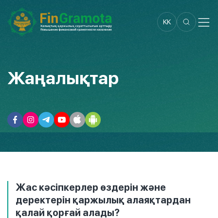
KK
Жаңалықтар
Жас кәсіпкерлер өздерін және
деректерін қаржылық алаяқтардан
қалай қорғай алады?