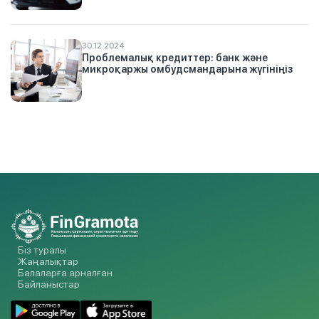
30.12.2024
Проблемалық кредиттер: банк және
микроқаржы омбудсмандарына жүгініңіз
Біз туралы
Жаңалықтар
Балаларға арналған
Байланыстар