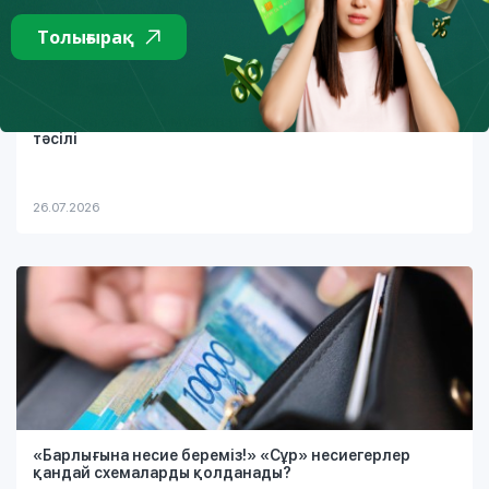
Толығырақ
Қарызға батыруы мүмкін интернет-алаяқтықтың екі
тәсілі
26.07.2026
«Барлығына несие береміз!» «Сұр» несиегерлер
қандай схемаларды қолданады?