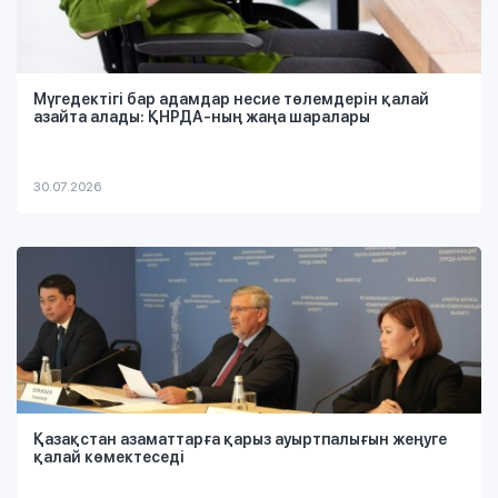
Мүгедектігі бар адамдар несие төлемдерін қалай
азайта алады: ҚНРДА-ның жаңа шаралары
30.07.2026
Қазақстан азаматтарға қарыз ауыртпалығын жеңуге
қалай көмектеседі