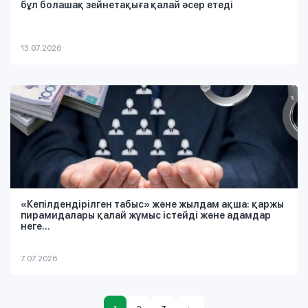
бұл болашақ зейнетақыға қалай әсер етеді
13.07.2026
«Кепілдендірілген табыс» және жылдам ақша: қаржы
пирамидалары қалай жұмыс істейді және адамдар
неге...
7.07.2026