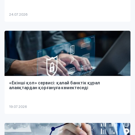
24.07.2026
«Екінші қол» сервисі: қалай банктік құрал
алаяқтардан қорғануға көмектеседі
19.07.2026