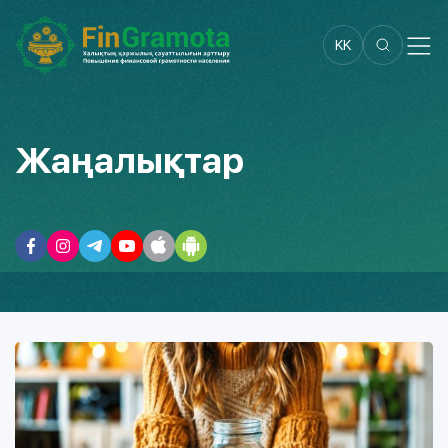
KK
Жаңалықтар