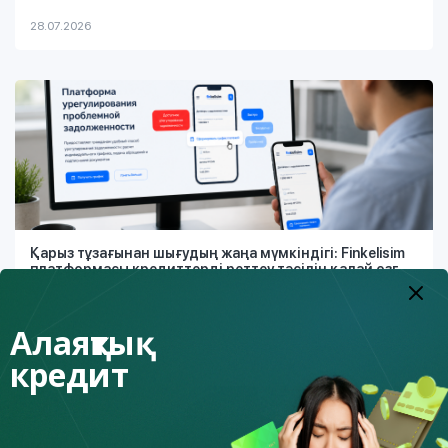
28.07.2026
Қарыз тұзағынан шығудың жаңа мүмкіндігі: Finkelisim
платформасы кредиттерді реттеу тәсілін қалай өзг...
Алаяқтық
26.07.2026
кредит