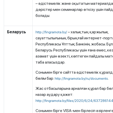
– әдістемелік және оқытатын материалда
дәрістер мен семинарлар өткізу үшін пай
болады.
Беларусь
– халықтың қаржылық
http://fingramota.by/
сауаттылығының бірыңғай интернет-порта
Республикасы Ұлттық Банкінің жобасы. Бұ
Беларусь Республикасы үшін ғана емес, ке
азамат үшін өзекті, көптеген пайдалы м
таба аласыздар.
Сонымен бірге сайтта әдістемелік құралд
бөлім бар:
.
http://fingramota.by/ru/documents
Жас отбасыларына арналған құрал бар бө
назар аудару қажет:
http://fingramota.by/files/2020/6/24/637286
Сонымен бірге VISA-мен бірлесіп әзірленг