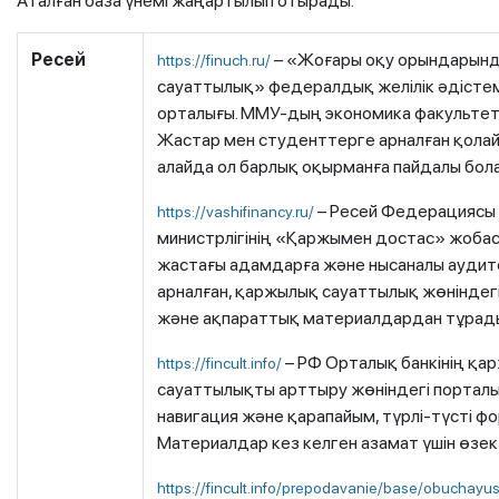
Аталған база үнемі жаңартылып отырады.
Р
есей
– «Жоғары оқу орындарын
https://finuch.ru/
сауаттылық» федералдық желілік әдісте
орталығы. ММУ-дың экономика факультеті
Жастар мен студенттерге арналған қолай
алайда ол барлық оқырманға пайдалы бол
– Ресей Федерациясы
https://vashifinancy.ru/
министрлігінің «Қаржымен достас» жобасы
жастағы адамдарға және нысаналы аудит
арналған, қаржылық сауаттылық жөніндегі
және ақпараттық материалдардан тұрад
– РФ Орталық банкінің қа
https://fincult.info/
сауаттылықты арттыру жөніндегі порталы
навигация және қарапайым, түрлі-түсті фо
Материалдар кез келген азамат үшін өзект
https://fincult.info/prepodavanie/base/obuchayus