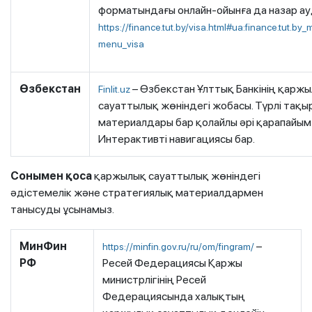
форматындағы онлайн-ойынға да назар а
https://finance.tut.by/visa.html#ua:finance.tut.by_
menu_visa
Өзбекстан
– Өзбекстан Ұлттық Банкінің қарж
Finlit.uz
сауаттылық жөніндегі жобасы. Түрлі тақ
материалдары бар қолайлы әрі қарапайым
Интерактивті навигациясы бар.
Сонымен қоса
қаржылық сауаттылық жөніндегі
әдістемелік және стратегиялық материалдармен
танысуды ұсынамыз.
МинФин
–
https://minfin.gov.ru/ru/om/fingram/
РФ
Ресей Федерациясы Қаржы
министрлігінің Ресей
Федерациясында халықтың