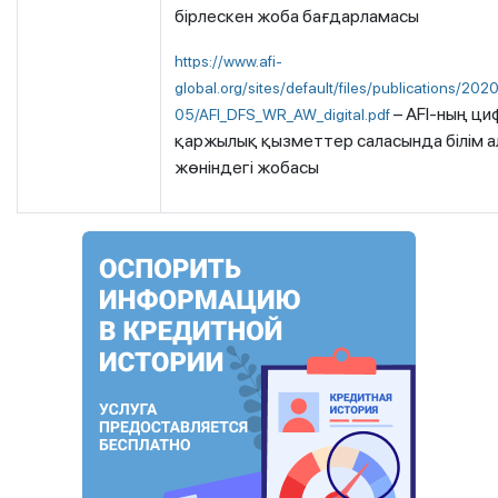
бірлескен жоба бағдарламасы
https://www.afi-
global.org/sites/default/files/publications/202
– AFI-ның ц
05/AFI_DFS_WR_AW_digital.pdf
қаржылық қызметтер саласында білім 
жөніндегі жобасы