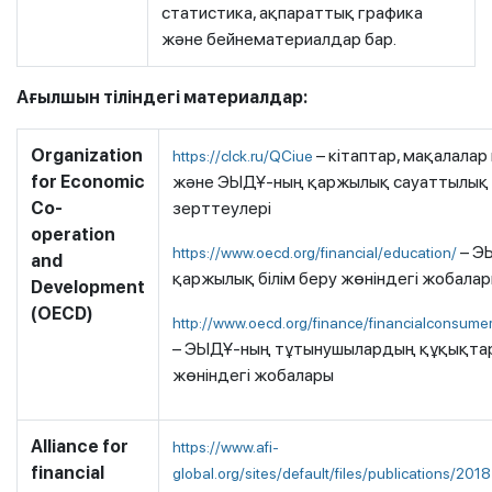
статистика, ақпараттық графика
және бейнематериалдар бар.
Ағылшын тіліндегі м
атериал
дар
:
Organization
– кітаптар, мақалалар
https://clck.ru/QCiue
for Economic
және ЭЫДҰ-ның қаржылық сауаттылық 
Co-
зерттеулері
operation
– Э
https://www.oecd.org/financial/education/
and
қаржылық білім беру жөніндегі жобала
Development
(OECD)
http://www.oecd.org/finance/financialconsumer
– ЭЫДҰ-ның тұтынушылардың құқықтар
жөніндегі жобалары
Alliance for
https://www.afi-
financial
global.org/sites/default/files/publications/2018