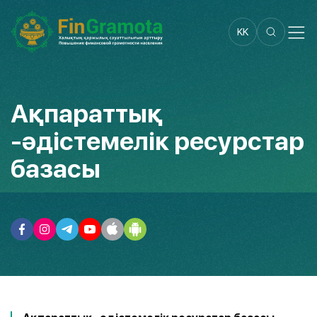
KK
Ақпараттық
-әдістемелік ресурстар
базасы