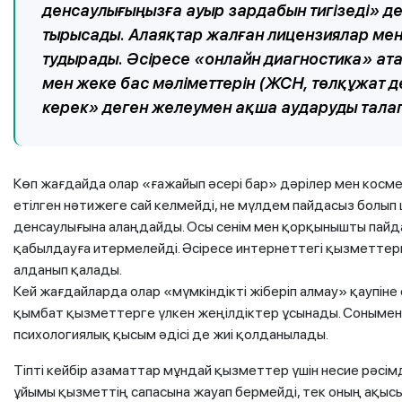
денсаулығыңызға ауыр зардабын тигізеді» д
тырысады. Алаяқтар жалған лицензиялар мен 
тудырады. Әсіресе «онлайн диагностика» ат
мен жеке бас мәліметтерін (ЖСН, төлқұжат д
керек» деген желеумен ақша аударуды талап
Көп жағдайда олар «ғажайып әсері бар» дәрілер мен косме
етілген нәтижеге сай келмейді, не мүлдем пайдасыз болы
денсаулығына алаңдайды. Осы сенім мен қорқынышты пайда
қабылдауға итермелейді. Әсіресе интернеттегі қызметтер
алданып қалады.
Кей жағдайларда олар «мүмкіндікті жіберіп алмау» қаупін
қымбат қызметтерге үлкен жеңілдіктер ұсынады. Сонымен
психологиялық қысым әдісі де жиі қолданылады.
Тіпті кейбір азаматтар мұндай қызметтер үшін несие рәсім
ұйымы қызметтің сапасына жауап бермейді, тек оның ақысы