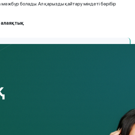
мәжбүр болады. Ал қарызды қайтару міндеті бәрібір
 алаяқтық
ициялық алаяқтық.
0 пайыз) табуға мүмкіндік бар деген
делді компаниялардың атын жамылып, жалған
 ұқсайтын жалған материалдар ұсынады.
 алаяқтар өздерін ірі компаниялардың немесе
етіп, жәбірленушілерге пайдалы қазбалар
се криптовалюта саудасына «инвестиция
 – 50–100 мың теңге сұрайды. Одан кейін
іштерді қолдан жасап, оны шығару үшін тағы
лғасып, адам шығынға батпайынша