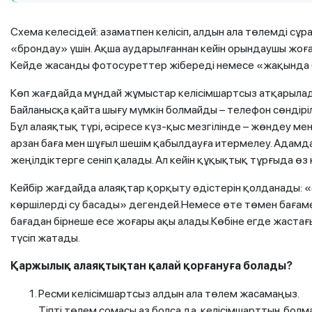
Схема келесідей: азаматпен келісіп, алдын ала төлемді 
«брондау» үшін. Ақша аударылғаннан кейін орындаушы жоға
Кейде жасанды фотосуреттер жібереді немесе «жақында біт
Көп жағдайда мұндай жұмыстар келісімшартсыз атқарылады,
Байланысқа қайта шығу мүмкін болмайды – телефон сөндірі
Бұл алаяқтық түрі, әсіресе күз-қыс мезгілінде – жөндеу ме
арзан баға мен шұғыл шешім қабылдауға итермелеу. Адамд
жеңілдіктерге сеніп қалады. Ал кейін құқықтық тұрғыда өз
Кейбір жағдайда алаяқтар қорқыту әдістерін қолданады: 
көршілерді су басады» дегендей.Немесе өте төмен бағам
бағадан бірнеше есе жоғары ақы алады.Көбіне егде жастағ
түсіп жатады.
Қаржылық алаяқтықтан қалай қорғануға болады?
Ресми келісімшартсыз алдын ала төлем жасамаңыз.
Тіпті төлем сомасы аз болса да, келісімшарттың бо