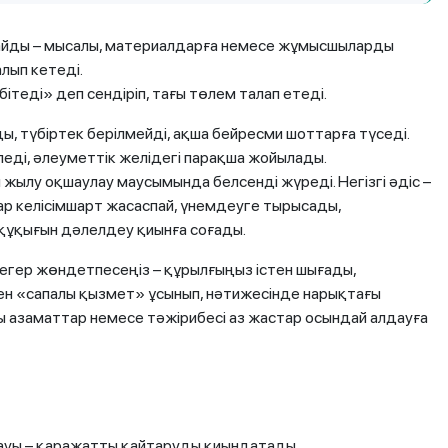
сұрайды – мысалы, материалдарға немесе жұмысшыларды
лып кетеді.
еді» деп сендіріп, тағы төлем талап етеді.
 түбіртек берілмейді, ақша бейресми шоттарға түседі.
леді, әлеуметтік желідегі парақша жойылады.
н жылу оқшаулау маусымында белсенді жүреді. Негізгі әдіс –
ар келісімшарт жасаспай, үнемдеуге тырысады,
 құқығын дәлелдеу қиынға соғады.
«егер жөндетпесеңіз – құрылғыңыз істен шығады,
ен «сапалы қызмет» ұсынып, нәтижесінде нарықтағы
ы азаматтар немесе тәжірибесі аз жастар осындай алдауға
лмауы – қаражатты қайтаруды қиындатады.