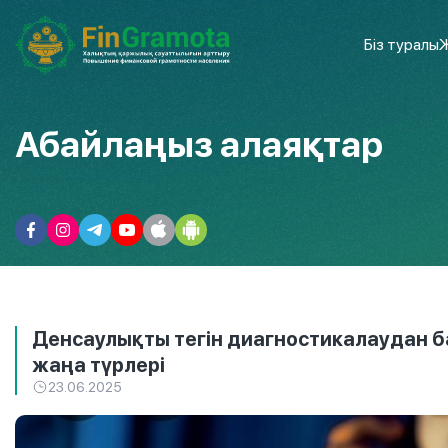
Біз туралы
Ж
Абайлаңыз алаяқтар
Денсаулықты тегін диагностикалаудан б
жаңа түрлері
23.06.2025