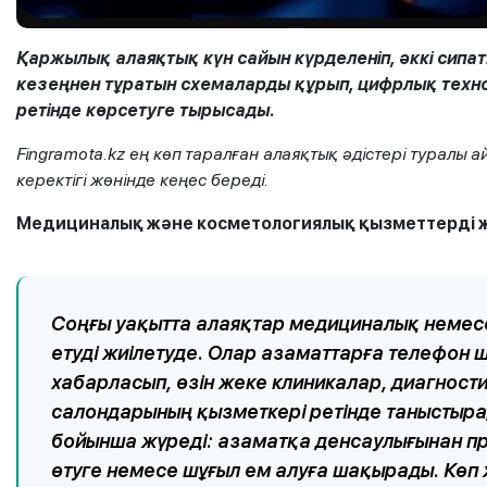
Қаржылық алаяқтық күн сайын күрделеніп, әккі сипа
кезеңнен тұратын схемаларды құрып, цифрлық техн
ретінде көрсетуге тырысады.
Fingramota.kz ең көп таралған алаяқтық әдістері туралы 
керектігі жөнінде кеңес береді.
Медициналық және косметологиялық қызметтерді 
Соңғы уақытта алаяқтар медициналық немесе
етуді жиілетуде. Олар азаматтарға телефо
хабарласып, өзін жеке клиникалар, диагнос
салондарының қызметкері ретінде таныстыра
бойынша жүреді: азаматқа денсаулығынан пр
өтуге немесе шұғыл ем алуға шақырады. Көп