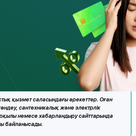
а бейне көру, лайк басу, токен саудасы сияқты
ы нұсқаулық алып, криптовалюта әмиянын ашып, қаражат
сайттар мен әлеуметтік желідегі жарнамаларды пайдалана
і шұғыл шешім қабылдататын қысым, сондай-ақ «қаласаң –
лданылады.
 терезе орнату, сантехника
мыстық қызмет саласындағы әрекеттер. Оған
жөндеу, сантехникалық және электрлік
арқылы немесе хабарландыру сайттарында
лы байланысады.