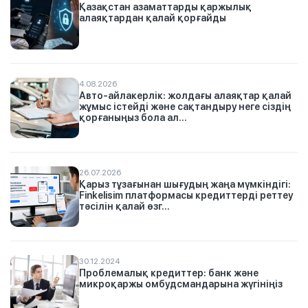
Қазақстан азаматтарды қаржылық
алаяқтардан қалай қорғайды
4.08.2026
Авто-айлакерлік: жолдағы алаяқтар қалай
жұмыс істейді және сақтандыру неге сіздің
қорғаныңыз бола ал...
26.07.2026
Қарыз тұзағынан шығудың жаңа мүмкіндігі:
Finkelisim платформасы кредиттерді реттеу
тәсілін қалай өзг...
30.12.2024
Проблемалық кредиттер: банк және
микроқаржы омбудсмандарына жүгініңіз