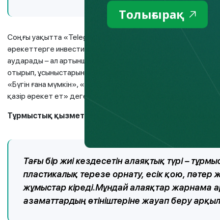
Толығырақ
Соңғы уақытта «Telegram жобалары» да көбейіп кетті. Мұнд
әрекеттерге инвестиция ұсынған болады. Азаматтар арнай
аударады – ал артынша байланыс үзіледі. Алаяқтар кәсіби 
отырып, ұсыныстарын шынайы әрі тартымды етіп көрсетеді.
«Бүгін ғана мүмкін», «жобаға кіру шектеулі» деген секілд
қазір әрекет ет» деген эмоциялық манипуляция да жиі қо
Тұрмыстық қызметтерді жамылған алаяқтық: жөндеу,
Тағы бір жиі кездесетін алаяқтық түрі – тұр
пластикалық терезе орнату, есік қою, пәтер 
жұмыстар кіреді.Мұндай алаяқтар жарнама 
азаматтардың өтініштеріне жауап беру арқы