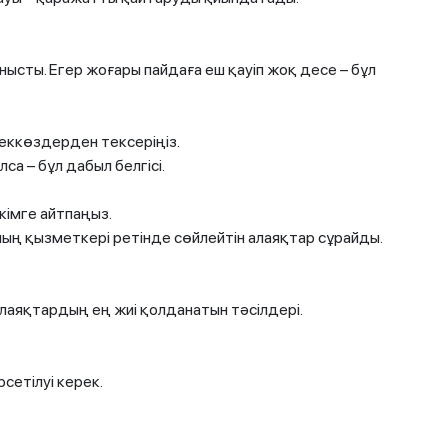
сты. Егер жоғары пайдаға еш қауіп жоқ десе – бұл
еккөздерден тексеріңіз.
са – бұл дабыл белгісі.
кімге айтпаңыз.
ың қызметкері ретінде сөйлейтін алаяқтар сұрайды.
алаяқтардың ең жиі қолданатын тәсілдері.
сетілуі керек.