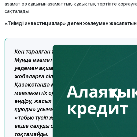
азамат өз құқығын азаматтық-құқықтық тәртіпте қорғауға 
сақталады.
«Тиімді инвестициялар» деген желеумен жасалатын
Кең таралған тағы бір алаяқтық түрі – инвест
Мұнда азаматтарға жоғары табыс (айына 20–3
уәдемен ақша салуды ұсынады. Алаяқтар бе
жобаларға сілтеме жасап, ресми құжаттарға
Алаяқтық
Қазақстанда мұндай жағдайлар жиілеп кетті:
мемлекеттік органдардың өкілі ретінде көрс
кредит
өндіру, жасыл энергетика, IT-жобалар неме
құюды» ұсынады. Бастапқыда олар шағын сома
«табыс түсіп жатыр» деген желеумен көрсетк
ақша салуды сұрайды. Бұл осылай шексіз жа
тоқтамайды.