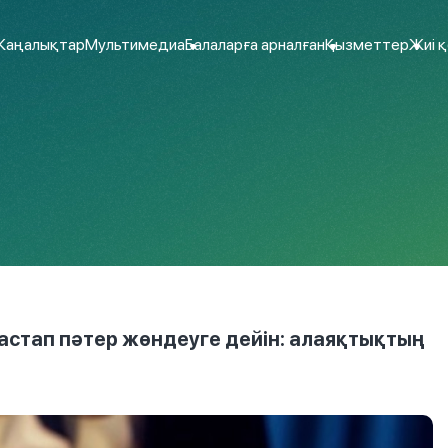
аңалықтар
Мультимедиа
Балаларға арналған
Қызметтер
Жиі 
астап пәтер жөндеуге дейін: алаяқтықтың