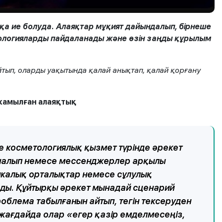
тқа ие болуда. Алаяқтар мұқият дайындалып, бірнеше
ологияларды пайдаланады және өзін заңды құрылым
айтып, оларды уақытында қалай анықтап, қалай қорғану
жамылған алаяқтық
 косметологиялық қызмет түрінде әрекет
н шалып немесе мессенджерлер арқылы
тикалық орталықтар немесе сұлулық
ды. Құйтырқы әрекет мынадай сценарий
облема табылғанын айтып, тегін тексеруден
 жағдайда олар «егер қазір емделмесеңіз,