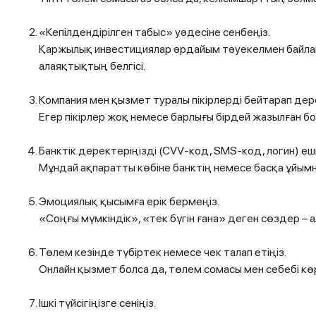
«Кепілдендірілген табыс» уәдесіне сенбеңіз.
Қаржылық инвестициялар әрдайым тәуекелмен байланы
алаяқтықтың белгісі.
Компания мен қызмет туралы пікірлерді бейтарап дер
Егер пікірлер жоқ немесе барлығы бірдей жазылған бол
Банктік деректеріңізді (CVV-код, SMS-код, логин) еш
Мұндай ақпаратты көбіне банктің немесе басқа ұйымн
Эмоциялық қысымға ерік бермеңіз.
«Соңғы мүмкіндік», «тек бүгін ғана» деген сөздер – 
Төлем кезінде түбіртек немесе чек талап етіңіз.
Онлайн қызмет болса да, төлем сомасы мен себебі көр
Ішкі түйсігіңізге сеніңіз.