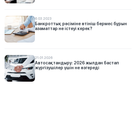
6.03.2023
Банкроттық рәсіміне өтініш бермес бұрын
азаматтар не істеуі керек?
21.01.2026
Автосақтандыру: 2026 жылдан бастап
жүргізушілер үшін не өзгереді