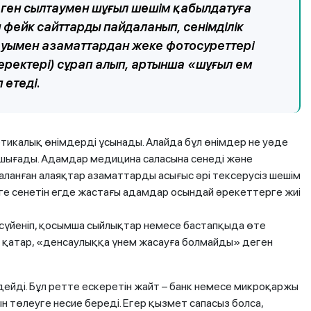
еген сылтаумен шұғыл шешім қабылдатуға
фейк сайттарды пайдаланып, сенімділік
ауымен азаматтардан жеке фотосуреттері
еректері) сұрап алып, артынша «шұғыл ем
 етеді.
тикалық өнімдерді ұсынады. Алайда бұл өнімдер не уәде
п шығады. Адамдар медицина саласына сенеді және
ланған алаяқтар азаматтарды асығыс әрі тексерусіз шешім
ге сенетін егде жастағы адамдар осындай әрекеттерге жиі
е сүйеніп, қосымша сыйлықтар немесе бастапқыда өте
 қатар, «денсаулыққа үнем жасауға болмайды» деген
дейді. Бұл ретте ескеретін жайт – банк немесе микроқаржы
н төлеуге несие береді. Егер қызмет сапасыз болса,