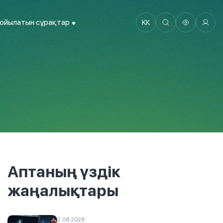
қойылатын сұрақтар
KK
Аптаның үздік
жаңалықтары
2.08.2026