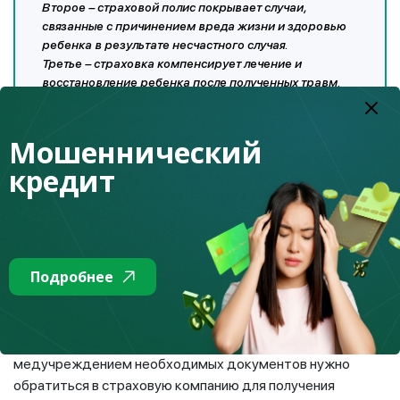
Второе – страховой полис покрывает случаи,
связанные с причинением вреда жизни и здоровью
ребенка в результате несчастного случая.
Третье – страховка компенсирует лечение и
восстановление ребенка после полученных травм.
Стоимость страховки зависит от срока страхования,
времени действия страховой защиты, выбранной
страховой суммы, а также вида спорта ребенка
Мошеннический
(альпинизм, подводное плавание, тяжелая атлетика,
кредит
художественная гимнастика, мотоспорт и другое).
Четвертое – оформить страховку можно онлайн, не
выходя из дома.
Подробнее
В случае, если страховой случай наступил, родители
должны незамедлительно обратиться в медицинское
учреждение, указанное в договоре страхования. После
оказания медпомощи и предоставления
медучреждением необходимых документов нужно
обратиться в страховую компанию для получения