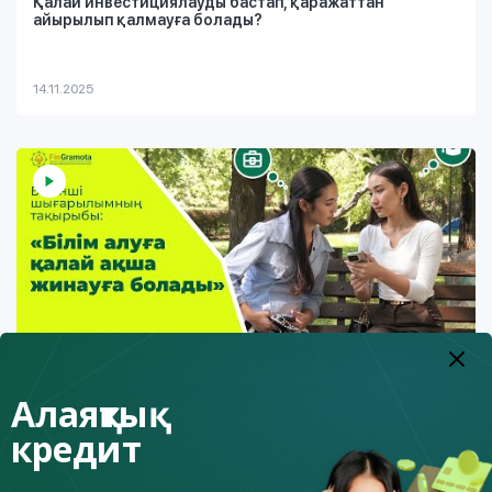
Қалай инвестициялауды бастап, қаражаттан
айырылып қалмауға болады?
14.11.2025
Білім алуға қалай ақша жинауға болады
Алаяқтық
кредит
7.11.2025