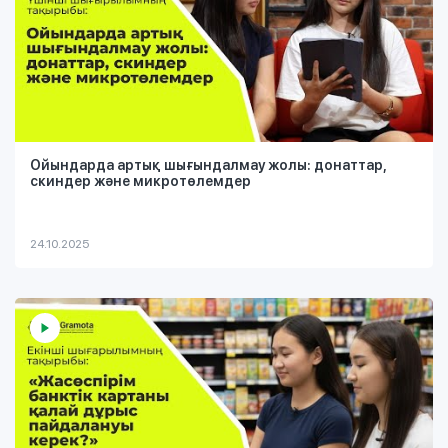
Ойындарда артық шығындалмау жолы: донаттар,
скиндер және микротөлемдер
24.10.2025