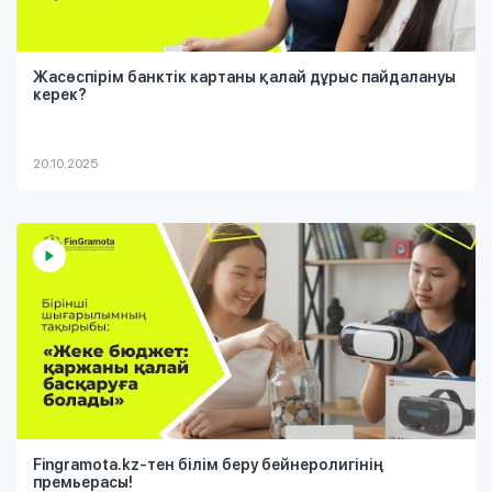
Жасөспірім банктік картаны қалай дұрыс пайдалануы
керек?
20.10.2025
Fingramota.kz-тен білім беру бейнеролигінің
премьерасы!