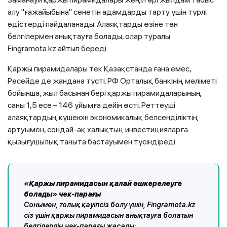
алу "ғажайыбына" сенетін адамдарды тарту үшін түрлі
әдістерді пайдаланады. Алаяқтарды өзіне тән
белгілермен анықтауға болады, олар туралы
Fingramota.kz айтып береді.
Қаржы пирамидалары тек Қазақстанда ғана емес,
Ресейде де жандана түсті. РФ Орталық банкінің мәліметі
бойынша, жыл басынан бері қаржы пирамидаларының
саны 1,5 есе – 146 ұйымға дейін өсті. Реттеуші
алаяқтардың күшеюін экономикалық белсенділіктің
артуымен, сондай-ақ халықтың инвестицияларға
қызығушылық таныта бастауымен түсіндіреді.
«Қаржы пирамидасын қалай әшкерелеуге
болады» чек-парағы
Сонымен, толық қауіпсіз болу үшін, Fingramota.kz
сіз үшін қаржы пирамидасын анықтауға болатын
белгілердің чек-парағы жасады: