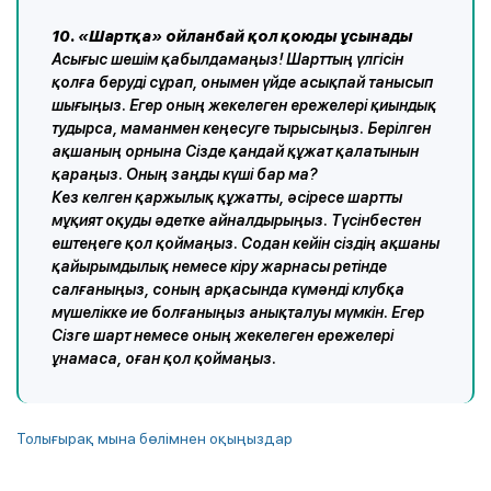
⠀
10. «Шартқа» ойланбай қол қоюды ұсынады
Асығыс шешім қабылдамаңыз! Шарттың үлгісін
қолға беруді сұрап, онымен үйде асықпай танысып
шығыңыз. Егер оның жекелеген ережелері қиындық
тудырса, маманмен кеңесуге тырысыңыз. Берілген
ақшаның орнына Сізде қандай құжат қалатынын
қараңыз. Оның заңды күші бар ма?
Кез келген қаржылық құжатты, әсіресе шартты
мұқият оқуды әдетке айналдырыңыз. Түсінбестен
ештеңеге қол қоймаңыз. Содан кейін сіздің ақшаны
қайырымдылық немесе кіру жарнасы ретінде
салғаныңыз, соның арқасында күмәнді клубқа
мүшелікке ие болғаныңыз анықталуы мүмкін. Егер
Сізге шарт немесе оның жекелеген ережелері
ұнамаса, оған қол қоймаңыз.
Толығырақ мына бөлімнен оқыңыздар