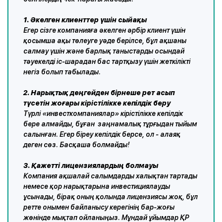
1. Әкелген клиенттер үшін сыйақы
Егер сізге компанияға әкелген әрбір клиент үшін
қосымша ақы төлеуге уәде берілсе, бұл ақшаны
салмау үшін және барлық таныстарды осындай
тәуекелді іс-шарадан бас тартқызу үшін жеткілікті
негіз болып табылады.
2. Нарықтық деңгейден бірнеше рет асып
түсетін жоғары кірістілікке кепілдік беру
Түрлі «инвесткомпаниялар» кірістілікке кепілдік
бере алмайды, бұған заңнамалық тұрғыдан тыйым
салынған. Егер біреу кепілдік берсе, ол - алаяқ
деген сөз. Басқаша болмайды!
3. Қажетті лицензиялардың болмауы
Компания ақшалай салымдарды халықтан тартады
немесе қор нарықтарына инвестициялауды
ұсынады, бірақ оның қолында лицензиясы жоқ, бұл
ретте онымен байланысу керегінің бар-жоғы
жөнінде мықтап ойланыңыз. Мұндай ұйымдар ҚР