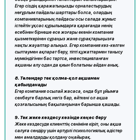
Егер сіздің қаражатыңызды орналастырудың
неғұрлым пайдалы шарттары болса, олардың
компанияларының пайдасы осы салада жұмыс
істейтін ұқсас құрылымдарға қарағанда ненің
есебінен бірнеше есе жоғары екенін компания
қызметкерінен сұраңыз және сұрақтарыңызға
нақты жауаптар алыңыз. Егер компания кез-келген
сылтаумен ақпарат беру, тіпті құжаттармен танысу
мүмкіндігінен бас тартса, инвестицияланған
ақшаны алу одан да қиын болатыны айдан анық.
8. Төлемдер тек қолма-қол ақшамен
қабылданады
Егер компания осылай жасаса, онда бұл ұйымға
сенбеуге барлық негіз бар, өйткені ол ақша
қозғалысының бақылануынан барынша қашады.
9. Тек жеке кездесу кезінде кеңес беру
Жеке кездесуде клиенттің сеніміне кіріп, оны ақша
салуға сендіру үшін әртүрлі психологиялық әдістер
мен амалдарды қолдану оңайырақ.