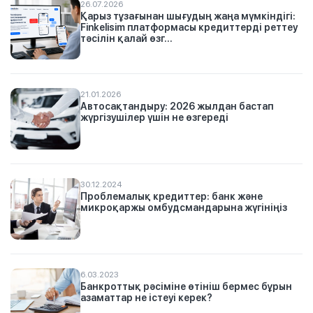
26.07.2026
Қарыз тұзағынан шығудың жаңа мүмкіндігі:
Finkelisim платформасы кредиттерді реттеу
тәсілін қалай өзг...
21.01.2026
Автосақтандыру: 2026 жылдан бастап
жүргізушілер үшін не өзгереді
30.12.2024
Проблемалық кредиттер: банк және
микроқаржы омбудсмандарына жүгініңіз
6.03.2023
Банкроттық рәсіміне өтініш бермес бұрын
азаматтар не істеуі керек?