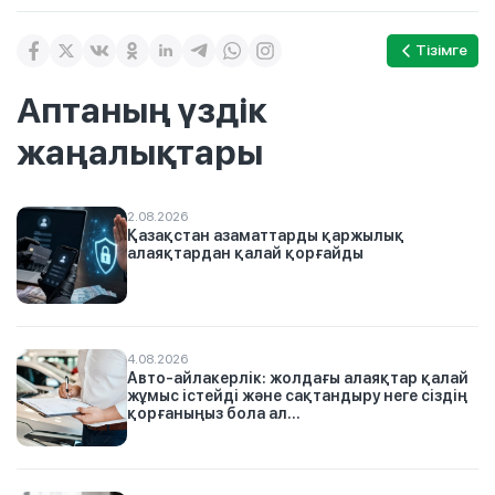
Тізімге
Аптаның үздік
жаңалықтары
2.08.2026
Қазақстан азаматтарды қаржылық
алаяқтардан қалай қорғайды
4.08.2026
Авто-айлакерлік: жолдағы алаяқтар қалай
жұмыс істейді және сақтандыру неге сіздің
қорғаныңыз бола ал...