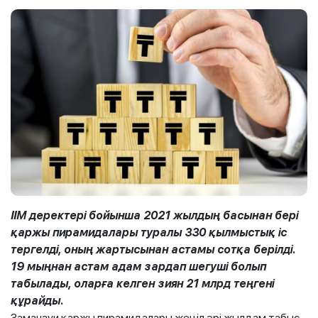
ІІМ деректері бойынша 2021 жылдың басынан бері
қаржы пирамидалары туралы 330 қылмыстық іс
тергелді, оның жартысынан астамы сотқа берілді.
19 мыңнан астам адам зардап шегуші болып
табылады, оларға келген зиян 21 млрд теңгені
құрайды.
Заманауи қаржы пирамидалары жеңіл әрі жылдам табыс