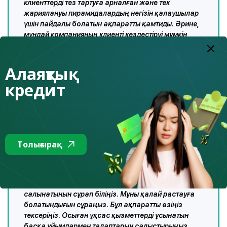
клиенттерді тез тартуға арналған және тек
жариялануы пирамидалардың негізін қалаушылар
үшін пайдалы болатын ақпаратты қамтиды. Әрине,
мұндай компанияның клиенті кездестіруі мүмкін
тәуекелдерді жарнама берушілер белгілі
себептермен айтпауға тырысады.
Алаяқтық
7. Ұйым қызметінің нақты анықтамасының
кредит
болмауы
Пирамидаларда салымшылардың өздігінен басқа
клиенттері жоқ. Сізге өнім берушілерді, мысалы,
басқа бизнес-серіктестерді ешқашан көрсетпейді.
Жалпы компанияға ақша салмас бұрын, ол туралы
мүмкіндігінше көп ақпарат алыңыз. Пікірлерді
Толығырақ
зерттеңіз, бірақ бұл мәселеге мұқият қараңыз,
өйткені оларды мүдделі адамдар қалдыруы мүмкін.
Барлық құжаттарды оқыңыз. Компания нақты
немен айналысатынын және ақшаңыздың қайда
салынатынын сұрап біліңіз. Мұны қалай растауға
болатындығын сұраңыз. Бұл ақпаратты өзіңіз
тексеріңіз. Осыған ұқсас қызметтерді ұсынатын
басқа ұйымдармен талаптарын салыстырыңыз.