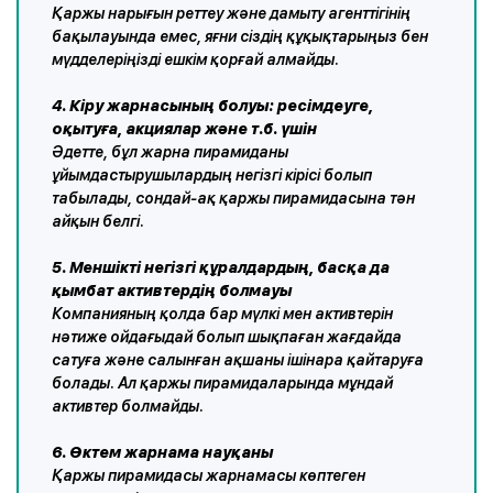
Қаржы нарығын реттеу және дамыту агенттігінің
бақылауында емес, яғни сіздің құқықтарыңыз бен
мүдделеріңізді ешкім қорғай алмайды.
4. Кіру жарнасының болуы: ресімдеуге,
оқытуға, акциялар және т.б. үшін
Әдетте, бұл жарна пирамиданы
ұйымдастырушылардың негізгі кірісі болып
табылады, сондай-ақ қаржы пирамидасына тән
айқын белгі.
5. Меншікті негізгі құралдардың, басқа да
қымбат активтердің болмауы
Компанияның қолда бар мүлкі мен активтерін
нәтиже ойдағыдай болып шықпаған жағдайда
сатуға және салынған ақшаны ішінара қайтаруға
болады. Ал қаржы пирамидаларында мұндай
активтер болмайды.
6. Өктем жарнама науқаны
Қаржы пирамидасы жарнамасы көптеген