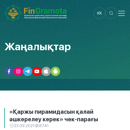
KK
Жаңалықтар
«Қаржы пирамидасын қалай
әшкерелеу керек» чек-парағы
23.09.2021
8741