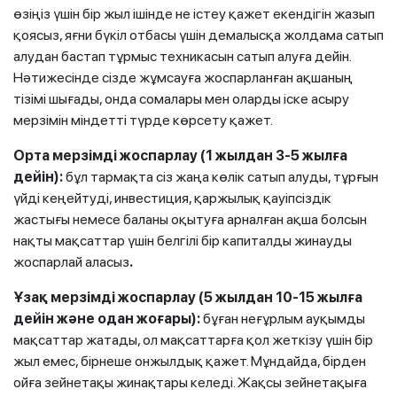
өзіңіз үшін бір жыл ішінде не істеу қажет екендігін жазып
қоясыз, яғни бүкіл отбасы үшін демалысқа жолдама сатып
алудан бастап тұрмыс техникасын сатып алуға дейін.
Нәтижесінде сізде жұмсауға жоспарланған ақшаның
тізімі шығады, онда сомалары мен оларды іске асыру
мерзімін міндетті түрде көрсету қажет.
Орта мерзімді жоспарлау (1 жылдан 3-5 жылға
дейін):
бұл тармақта сіз жаңа көлік сатып алуды, тұрғын
үйді кеңейтуді, инвестиция, қаржылық қауіпсіздік
жастығы немесе баланы оқытуға арналған ақша болсын
нақты мақсаттар үшін белгілі бір капиталды жинауды
жоспарлай аласыз
.
Ұзақ мерзімді жоспарлау (5 жылдан 10-15 жылға
дейін және одан жоғары):
бұған неғұрлым ауқымды
мақсаттар жатады, ол мақсаттарға қол жеткізу үшін бір
жыл емес, бірнеше онжылдық қажет. Мұндайда, бірден
ойға зейнетақы жинақтары келеді. Жақсы зейнетақыға