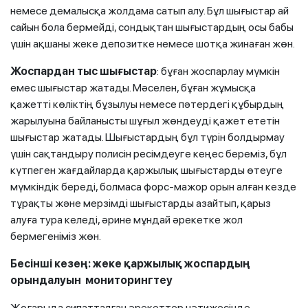
немесе демалысқа жолдама сатып алу. Бұл шығыстар ай
сайын бола бермейді, сондықтан шығыстардың осы бабы
үшін ақшаны жеке депозитке немесе шотқа жинаған жөн.
Жоспардан тыс шығыстар
: бұған жоспарлау мүмкін
емес шығыстар жатады. Мәселен, бұған жұмысқа
қажетті көліктің бұзылуы немесе пәтердегі құбырдың
жарылуына байланысты шұғыл жөндеуді қажет ететін
шығыстар жатады. Шығыстардың бұл түрін болдырмау
үшін сақтандыру полисін ресімдеуге кеңес береміз, бұл
күтпеген жағдайларда қаржылық шығыстарды өтеуге
мүмкіндік береді, болмаса форс-мажор орын алған кезде
тұрақты және мерзімді шығыстарды азайтып, қарыз
алуға тура келеді, әрине мұндай әрекетке жол
бермегеніміз жөн.
Бесінші кезең: жеке қаржылық жоспардың
орындалуын мониторингтеу
Жоғарыда сипатталған әрекеттер нәтижесінде