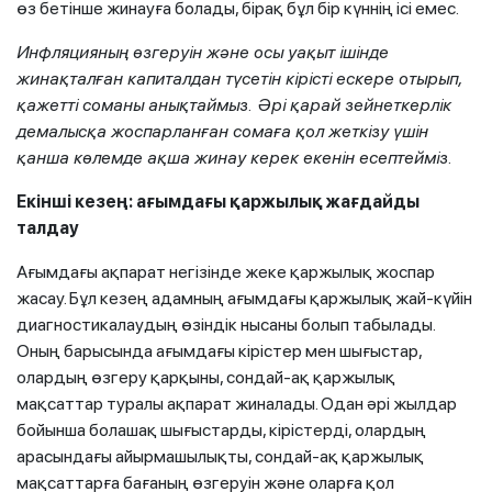
өз бетінше жинауға болады, бірақ бұл бір күннің ісі емес.
Инфляцияның өзгеруін және осы уақыт ішінде
жинақталған капиталдан түсетін кірісті ескере отырып,
қажетті соманы анықтаймыз. Әрі қарай зейнеткерлік
демалысқа жоспарланған сомаға қол жеткізу үшін
қанша көлемде ақша жинау керек екенін есептейміз.
Екінші кезең: ағымдағы қаржылық жағдайды
талдау
Ағымдағы ақпарат негізінде жеке қаржылық жоспар
жасау. Бұл кезең адамның ағымдағы қаржылық жай-күйін
диагностикалаудың өзіндік нысаны болып табылады.
Оның барысында ағымдағы кірістер мен шығыстар,
олардың өзгеру қарқыны, сондай-ақ қаржылық
мақсаттар туралы ақпарат жиналады. Одан әрі жылдар
бойынша болашақ шығыстарды, кірістерді, олардың
арасындағы айырмашылықты, сондай-ақ қаржылық
мақсаттарға бағаның өзгеруін және оларға қол