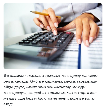
Әр адамның өмірінде қаржылық жоспарлау маңызды
рөл атқарады. Ол бізге қаржылық мақсаттарымызды
айқындауға, кірістеріміз бен шығыстарымызды
жоспарлауға, сондай-ақ қаржылық мақсаттарға қол
жеткізу үшін белгілі бір стратегияны әзірлеуге ықпал
етеді.