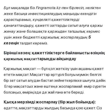
Бұл мақалада біз
Fingramota
.
kz
-пен бірлесіп, неліктен
жеке басыңа инвестициялаудың маңызды екендігін
қарастырамыз, күнделікті қажеттіліктерді
қанағаттандыру, қажетті заттарды сатып алуға қаржы
жинау және болашақта қаржыдан тапшылық көрмес
үшін жеке бюджетті қаржылық жоспарлаудың
5
кезеңін
талдап көреміз.
Бірінші кезең: қажеттіліктерге байланысты өзіңнің
тарыңды айқындау
қаржылық мақсат
Қаржылық мақсат — бұл қол жеткізу үшін ақшаны қажет
ететін мақсат. Мақсаттар әртүрлі болуы мүмкін: белгілі
бір зат сатып алудан бастап зейнеткерлікке шығуға дейін.
Егер мақсатсыз және ештеңе жоспарламай өмір сүретін
болсаңыз, өміріңізде де жай ғана өте береді.
Қысқа мерзімді жоспарлау (бір жыл бойында):
әдетте, мақсаттарды жылдың басында қою қажет. Сіз