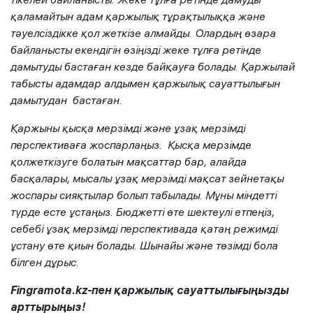
қаламайтын адам қаржылық тұрақтылыққа және
тәуелсіздікке қол жеткізе алмайды. Олардың өзара
байланысты екендігін өзіңізді жеке тұлға ретінде
дамытуды бастаған кезде байқауға болады. Қаржылай
табысты адамдар алдымен қаржылық сауаттылығын
дамытудан бастаған.
Қаржыны қысқа мерзімді және ұзақ мерзімді
перспективаға жоспарлаңыз. Қысқа мерзімде
қолжеткізуге болатын мақсаттар бар, алайда
басқалары, мысалы ұзақ мерзімді мақсат зейнетақы
жоспары сияқтылар болып табылады. Мұны міндетті
түрде есте ұстаңыз. Бюджетті өте шектеулі етпеңіз,
себебі ұзақ мерзімді перспективада қатаң режимді
ұстану өте қиын болады. Шынайы және төзімді бола
білген дұрыс.
Fingramota.kz-пен қаржылық сауаттылығыңызды
арттырыңыз!