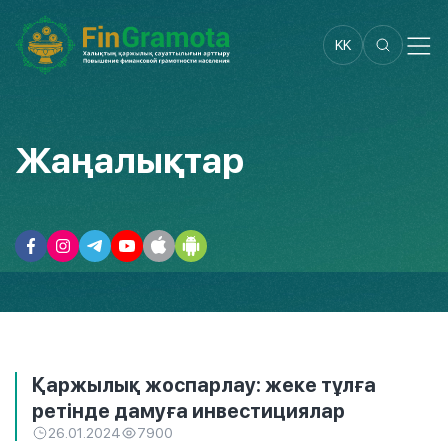
KK
Жаңалықтар
Қаржылық жоспарлау: жеке тұлға
ретінде дамуға инвестициялар
26.01.2024
7900