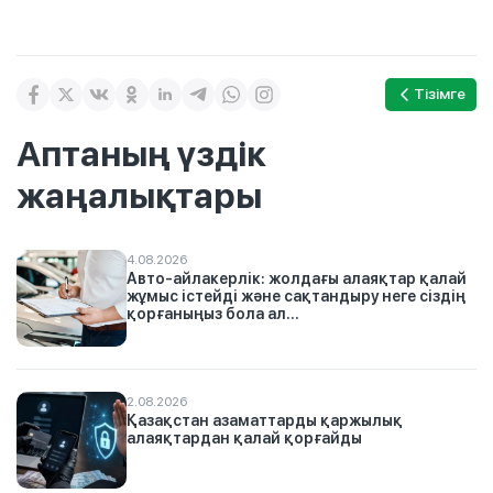
Тізімге
Аптаның үздік
жаңалықтары
4.08.2026
Авто-айлакерлік: жолдағы алаяқтар қалай
жұмыс істейді және сақтандыру неге сіздің
қорғаныңыз бола ал...
2.08.2026
Қазақстан азаматтарды қаржылық
алаяқтардан қалай қорғайды