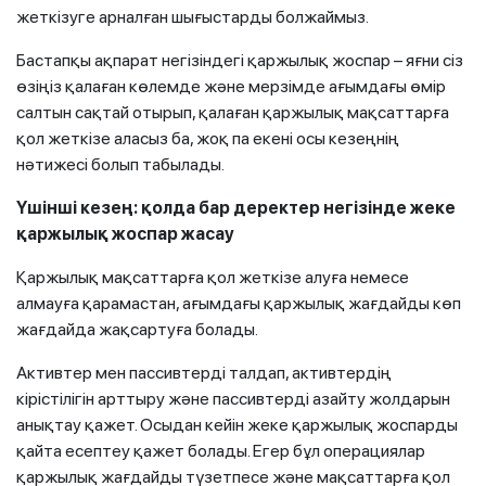
жеткізуге арналған шығыстарды болжаймыз.
Бастапқы ақпарат негізіндегі қаржылық жоспар – яғни сіз
өзіңіз қалаған көлемде және мерзімде ағымдағы өмір
салтын сақтай отырып, қалаған қаржылық мақсаттарға
қол жеткізе аласыз ба, жоқ па екені осы кезеңнің
нәтижесі болып табылады.
Үшінші кезең: қолда бар деректер негізінде жеке
қаржылық жоспар жасау
Қаржылық мақсаттарға қол жеткізе алуға немесе
алмауға қарамастан, ағымдағы қаржылық жағдайды көп
жағдайда жақсартуға болады.
Активтер мен пассивтерді талдап, активтердің
кірістілігін арттыру және пассивтерді азайту жолдарын
анықтау қажет. Осыдан кейін жеке қаржылық жоспарды
қайта есептеу қажет болады. Егер бұл операциялар
қаржылық жағдайды түзетпесе және мақсаттарға қол