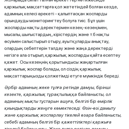
қаржылық мақсаттарға қол жететіндей болған кезде,
адамның келесі әрекеті - қалыптасқан жоспарды
орындауды мониторингтеу болуға тиіс. Бұл үшін
жоспарды нақты деректермен кезең-кезеңімен,
мысалы, шығыстардың, кірістердің және т.б нақты
өсуімен салыстырып отыру, ауытқуларды анықтау,
олардың себептерін талдау және жаңа деректерді
негізге ала отырып, қаржылық жоспарды қайта есептеу
қажет. Осы кезеңнің қорытындысы жаңартылған
қаржылық жоспар болады, ол сіздің қаржылық
мақсаттарыңызды қолжетімді етуге мүмкіндік береді.
Әрбір адамның жеке тұлға ретінде дамуы, бірінші
кезекте, қаржылық тұрақтылыққа байланысты, ол
адамның мықты тұстарын ашуға, белгілі бір өмірлік
қиындықтарды жеңуге көмектеседі. Өзін-өзі дамыту
және қаржылық жоспарлау тікелей өзара байланысты,
себебі адамның белгілі бір қажеттіліктері қаржыға
тікелей байланысты. Жеке тұлға ретінде дамуды