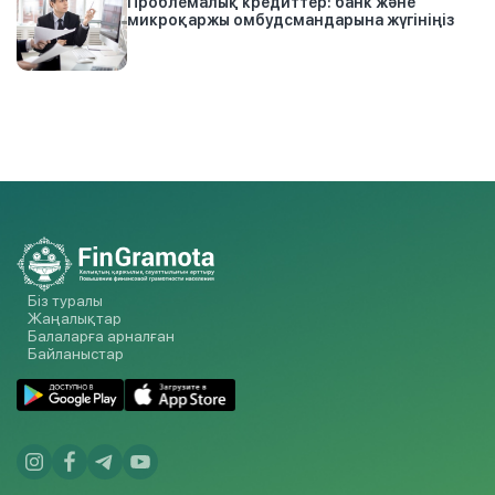
Проблемалық кредиттер: банк және
микроқаржы омбудсмандарына жүгініңіз
Біз туралы
Жаңалықтар
Балаларға арналған
Байланыстар