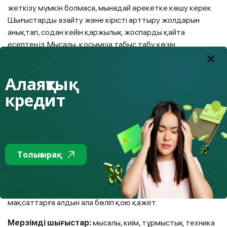
жеткізу мүмкін болмаса, мынадай әрекетке көшу керек.
Шығыстарды азайту және кірісті арттыру жолдарын
анықтап, содан кейін қаржылық жоспарды қайта
есептеңіз. Мысалы, қосымша табыс табу көзін
қарастырыңыз.
Төртінші кезең: шығыстарды жоспарлау
Алаяқтық
кредит
Егер сіз шығыстарды бірнеше топқа бөлсеңіз,
қаражаттың не үшін кететінін, неден бас тартуға
болатындығын түсіну оңайырақ болады, мәселен:
Тұрақты шығыстар:
ай сайын ақша азық-түлік сатып
алуға, коммуналдық қызметтерді, көлік қызметтерін
Толығырақ
төлеуге, тұрғын үйді жалға алуға немесе кредиттік
міндеттемелерді төлеуге жұмсалады. Бұл шығыстарды
алдын ала жоспарлау керек және ақшаны сол
мақсаттарға алдын ала бөліп қою қажет.
Мерзімді шығыстар:
мысалы, киім, тұрмыстық техника