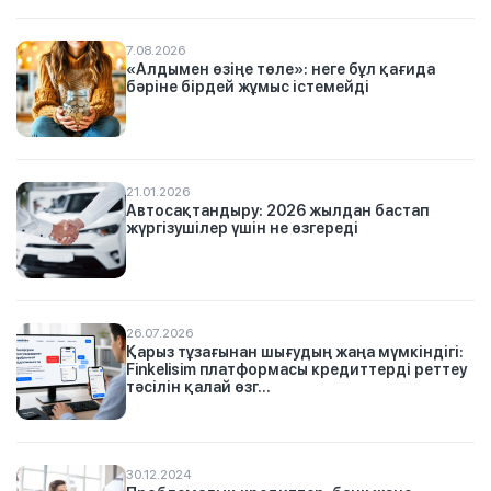
7.08.2026
«Алдымен өзіңе төле»: неге бұл қағида
бәріне бірдей жұмыс істемейді
21.01.2026
Автосақтандыру: 2026 жылдан бастап
жүргізушілер үшін не өзгереді
26.07.2026
Қарыз тұзағынан шығудың жаңа мүмкіндігі:
Finkelisim платформасы кредиттерді реттеу
тәсілін қалай өзг...
30.12.2024