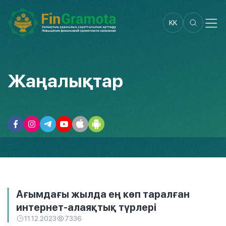
KK
Жаңалықтар
Ағымдағы жылда ең көп таралған
интернет-алаяқтық түрлері
11.12.2023
7336