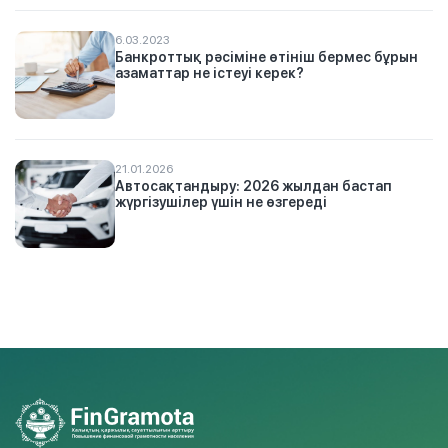
6.03.2023
Банкроттық рәсіміне өтініш бермес бұрын
азаматтар не істеуі керек?
21.01.2026
Автосақтандыру: 2026 жылдан бастап
жүргізушілер үшін не өзгереді