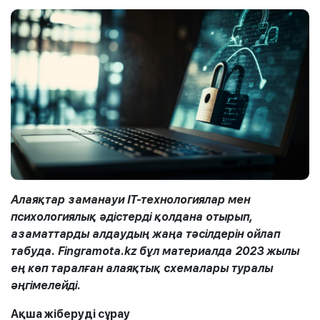
Алаяқтар заманауи IT-технологиялар мен
психологиялық әдістерді қолдана отырып,
азаматтарды алдаудың жаңа тәсілдерін ойлап
табуда. Fingramota.kz бұл материалда 2023 жылы
ең көп таралған алаяқтық схемалары туралы
әңгімелейді.
Ақша жіберуді сұрау