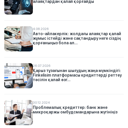
алаяқтардан қалай қорғайды
4.08.2026
Авто-айлакерлік: жолдағы алаяқтар қалай
жұмыс істейді және сақтандыру неге сіздің
қорғаныңыз бола ал...
26.07.2026
Қарыз тұзағынан шығудың жаңа мүмкіндігі:
Finkelisim платформасы кредиттерді реттеу
тәсілін қалай өзг...
30.12.2024
Проблемалық кредиттер: банк және
микроқаржы омбудсмандарына жүгініңіз