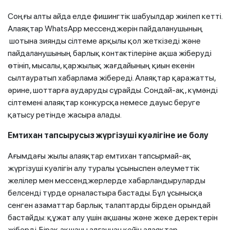
Соңғы алты айда елде фишингтік шабуылдар жиілеп кетті.
Алаяқтар WhatsApp мессенджерін пайдаланушының
шотына зиянды сілтеме арқылы қол жеткізеді және
пайдаланушының барлық контактілеріне ақша жіберуді
өтініп, мысалы, қаржылық жағдайының қиын екенін
сылтауратып
хабарлама жібереді. Алаяқтар қаражатты,
әрине, шоттарға аударуды сұрайды. Сондай-ақ, күмәнді
сілтемені алаяқтар конкурсқа немесе дауыс беруге
қатысу ретінде жасыра алады.
Емтихан тапсырусыз жүргізуші куәлігіне ие болу
Ағымдағы жылы алаяқтар емтихан тапсырмай-ақ
жүргізуші куәлігін алу туралы ұсыныспен әлеуметтік
желілер мен мессенджерлерде хабарландыруларды
белсенді түрде орналастыра бастады. Бұл ұсынысқа
сенген азаматтар барлық талаптарды бірден орындай
бастайды: құжат алу үшін ақшаны және жеке деректерін
жіберді. Бірақ ақшаны алғаннан кейін алаяқтар