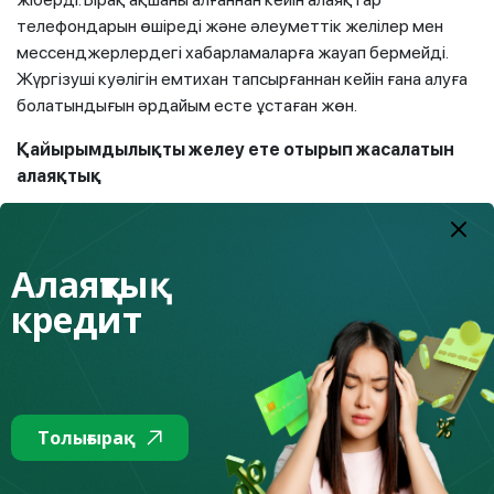
телефондарын өшіреді және әлеуметтік желілер мен
мессенджерлердегі хабарламаларға жауап бермейді.
Жүргізуші куәлігін емтихан тапсырғаннан кейін ғана алуға
болатындығын әрдайым есте ұстаған жөн.
Қайырымдылықты желеу ете отырып жасалатын
алаяқтық
Соңғы уақытта қайырымдылық қызметі өте өзекті
болды, өйткені атақты адамдар мен блогерлер
Алаяқтық
қайырымдылықпен айналыса бастады. Олар ақша жинау
науқандарын ашады, түрлі акцияларға қатысады, қажетті
кредит
ақшаны жинау үшін тікелей эфирге шығады. Атақты
адамдардың бастамалары да алаяқтардың назарынан
тыс қалған жоқ. Олар балалардың интернеттен алынған
фотосуреттерін пайдаланады, оларға жалған
өмірбаяндар жасайды, қолданыстағы барларымен
Толығырақ
араласып кетпеу үшін жаңадан қор құрады. Кейбіреулері
тіпті салмақты көріну үшін, қорықпастан жұмыс істеп