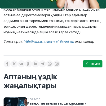
жатқан қорларды көрсетіп қояды. Сондай-ақ, алаяқтар
қордан баланың суреті мен тарихын көшіре алады, бірақ
астына өз деректемелерін қояды. Егер адамдар
алдымен оның тарихымен танысып, тексеріп алған күннің
өзінде, оның деректемелерін назардан тыс қалдыруы
мүмкін, нәтижесінде ақша алаяқтарға кетеді.
Толығырақ
оқыңыздар
"Абайлаңыз, алаяқтар" бөлімінен
Тізімге
Аптаның үздік
жаңалықтары
2.08.2026
Қазақстан азаматтарды қаржылық