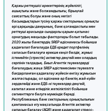
Қаржы реттеушісі әрекеттерінің жүйелілігі,
ашықтығы және болжамдылығы, бірыңғай
саясаттың болуы және оның негізгі
басымдықтарын түсіну қаржы секторының орнықты
әрі қарқынды дамуының, банк қоғамдастығы мен
реттеуші арасында сындарлы қарым-қатынас
орнатудың маңызды факторлары болып табылады.
2020 жылы банктердің SREP әдіснамасы бойынша
қадағалап бағалауда ЕДБ кредит портфелінің
сапасын бағалауға ерекше көңіл бөлдік, жұмыс
істемейтін (стрестік) активтер деңгейі мен олардың
серпінін талдадық. Биыл Агенттік тәуекелдерді
бағалаудың жаңа SREP әдістемесімен тәуекелге
бағдарланған қадағалау жүйесін енгізу жұмысын
жалғастырады, ол әдіснама әр банктің жай-күйін
зерделейді және ЕДБ-ні тәуекелдер деңгейі,
капитал және өтімділік жеткіліктілігі бойынша
сегменттерге бөлуге мүмкіндік береді.
Республиканың банк секторының орнықтылығын
қамтамасыз ету мақсатында Агенттік активтер
сапасын бағалау (AQR) және қадағалап стресс-