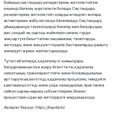
бойынша сақтандыру резервтерінің жеткіліктілігіне
кешенді бағалау жүргізілетін болады. Сақтандыру
резервтерінің жеткіліктілігі оларды өтімділігі жоғары
активтермен жабу негізінде бағаланады. Сақтандыру
ұйымдарында тәуекелдерді бағалау мен басқарудың
ішкі, сондай-ақ сыртқы жүйелерін сапалы түрде
жақсартуға бағытталған заңнамалық талаптарды
жетілдіру және жаңа реттеушілік бастамаларды дамыту
жөніндегі жұмыс жалғастырылады.
Тұтастай алғанда, қадағалау іс-қимылдары
бағдарламасын іске асыру Агенттіктің қадағалау
саясатының транспаренттілігін және болжамдылығын
арттыруға ықпал етеді, қадағалау процесінің тиімділігін
қамтамасыз етеді және үздік халықаралық практикаға
сәйкес қаржы нарығы субъектілерінің бизнес
процестерін одан әрі жетілдіруге жәрдемдеседі.
Ақпарат беруші: https://kapital.kz