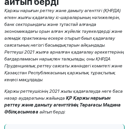
айтып берді
Қаржы нарығын реттеу және дамыту агенттігі (ҚНРДА)
өткен жылғы қадағалау іс-шараларының нәтижелерін,
банк секторындағы және тұтастай алғанда
экономикадағы орын алған жүйелік тәуекелдерді және
әлемдік практиканы ескере отырып биыл қадағалау
саясатының негізгі басымдықтарын айқындады.
Реттеуші 2021 жылға арналған қадағалау әрекеттерінің
бағдарламасын нарықпен талқылады, оны ҚНРДА
Пруденциялық реттеу саясаты жөніндегі комитеті және
Қазақстан Республикасының қаржылық тұрақтылық
кеңесі мақұлдады.
Қаржы реттеушісінің 2021 жылы қадағалауда неге баса
назар аударатыны жайында
ҚР Қаржы нарығын
реттеу және дамыту агенттігінің Төрағасы Мәдина
Әбілқасымова
айтып берді: