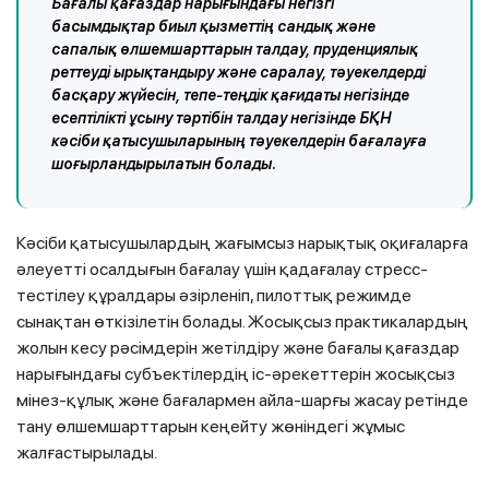
Бағалы қағаздар нарығындағы негізгі
басымдықтар биыл қызметтің сандық және
сапалық өлшемшарттарын талдау, пруденциялық
реттеуді ырықтандыру және саралау, тәуекелдерді
басқару жүйесін, тепе-теңдік қағидаты негізінде
есептілікті ұсыну тәртібін талдау негізінде БҚН
кәсіби қатысушыларының тәуекелдерін бағалауға
шоғырландырылатын болады.
Кәсіби қатысушылардың жағымсыз нарықтық оқиғаларға
әлеуетті осалдығын бағалау үшін қадағалау стресс-
тестілеу құралдары әзірленіп, пилоттық режимде
сынақтан өткізілетін болады. Жосықсыз практикалардың
жолын кесу рәсімдерін жетілдіру және бағалы қағаздар
нарығындағы субъектілердің іс-әрекеттерін жосықсыз
мінез-құлық және бағалармен айла-шарғы жасау ретінде
тану өлшемшарттарын кеңейту жөніндегі жұмыс
жалғастырылады.