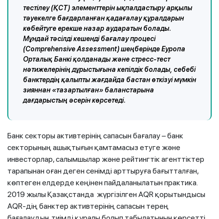
тестілеу (ҚСТ) элементтерін ықпалдастыру арқылы
тәуекелге бағдарланған қадағалау құралдарын
көбейтуге ерекше назар аударатын болады.
Мұндай тәсілді кешенді бағалау процесі
(Comprehensive Assessment) шеңберінде Еуропа
Орталық Банкі қолданады және стресс-тест
нәтижелерінің дұрыстығына кепілдік болады, себебі
банктердің қалыпты жағдайда бастан өткізуі мүмкін
зияннан «тазартылған» баланстарына
дағдарыстың әсерін көрсетеді.
Банк секторы активтерінің сапасын бағалау – банк
секторының ашықтығын қамтамасыз етуге және
инвесторлар, салымшылар және рейтингтік агенттіктер
тарапынан оған деген сенімді арттыруға бағытталған,
көптеген елдерде кеңінен пайдаланылатын практика.
2019 жылы Қазақстанда жүргізілген AQR қорытындысы
AQR-дің банктер активтерінің сапасын терең
бағалаудың тиімді құралы болып табылатынын көрсетті,