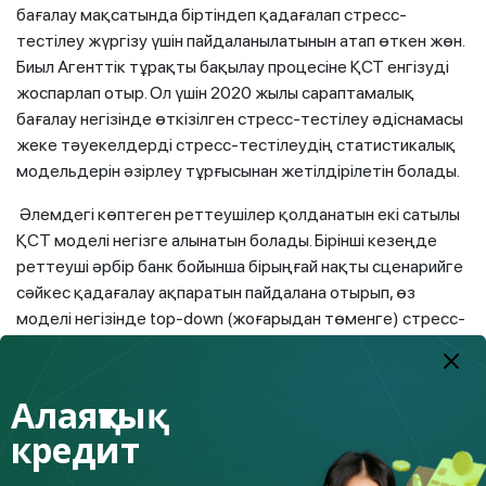
бағалау мақсатында біртіндеп қадағалап стресс-
тестілеу жүргізу үшін пайдаланылатынын атап өткен жөн.
Биыл Агенттік тұрақты бақылау процесіне ҚСТ енгізуді
жоспарлап отыр. Ол үшін 2020 жылы сараптамалық
бағалау негізінде өткізілген стресс-тестілеу әдіснамасы
жеке тәуекелдерді стресс-тестілеудің статистикалық
модельдерін әзірлеу тұрғысынан жетілдірілетін болады.
Әлемдегі көптеген реттеушілер қолданатын екі сатылы
ҚСT моделі негізге алынатын болады. Бірінші кезеңде
реттеуші әрбір банк бойынша бірыңғай нақты сценарийге
сәйкес қадағалау ақпаратын пайдалана отырып, өз
моделі негізінде top-down (жоғарыдан төменге) стресс-
тестілеуін өткізеді.
Әрі қарай банктер ішкі деректерді пайдалана отырып,
Алаяқтық
реттеушінің нұсқаулары мен сценарийлеріне сәйкес
кредит
өздерінің bottom-up (төменнен жоғарыға) стресс-
тесттерінің есебін жүргізеді.