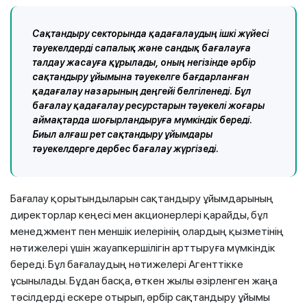
Сақтандыру секторында қадағалаудың ішкі жүйесі
тәуекелдерді сапалық және сандық бағалауға
талдау жасауға құрылады, оның негізінде әрбір
сақтандыру ұйымына тәуекелге бағдарланған
қадағалау назарының деңгейі белгіленеді. Бұл
бағалау қадағалау ресурстарын тәуекелі жоғары
аймақтарда шоғырландыруға мүмкіндік береді.
Биыл алғаш рет сақтандыру ұйымдары
тәуекелдерге дербес бағалау жүргізеді.
Бағалау қорытындыларын сақтандыру ұйымдарының
директорлар кеңесі мен акционерлері қарайды, бұл
менеджмент пен меншік иелерінің олардың қызметінің
нәтижелері үшін жауапкершілігін арттыруға мүмкіндік
береді. Бұл бағалаудың нәтижелері Агенттікке
ұсынылады. Бұдан басқа, өткен жылы әзірленген жаңа
тәсілдерді ескере отырып, әрбір сақтандыру ұйымы