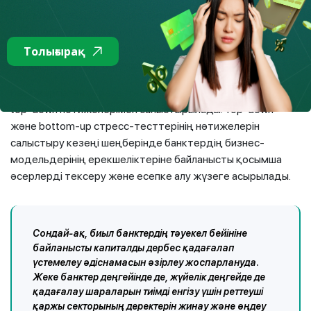
Екі сатылы тәсілді қолдану бизнес-модельдердің жеке
ерекшеліктерін, жекелеген банктердің стратегиялары
мен басқару шешімдерін ескере отырып, стресс-тесттің
Толығырақ
дәлдігін арттыруға мүмкіндік береді.
Банк жүргізген стресс-тестілеу нәтижелері талқыланып,
top-down нәтижелерімен салыстырылады. Top-down
және bottom-up стресс-тесттерінің нәтижелерін
салыстыру кезеңі шеңберінде банктердің бизнес-
модельдерінің ерекшеліктеріне байланысты қосымша
әсерлерді тексеру және есепке алу жүзеге асырылады.
Сондай-ақ, биыл банктердің тәуекел бейініне
байланысты капиталды дербес қадағалап
үстемелеу әдіснамасын әзірлеу жоспарлануда.
Жеке банктер деңгейінде де, жүйелік деңгейде де
қадағалау шараларын тиімді енгізу үшін реттеуші
қаржы секторының деректерін жинау және өңдеу