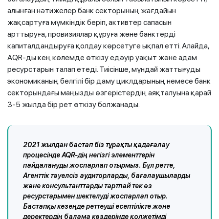
алынған нәтижелер банк секторының жағдайын
жақсартуға мүмкіндік беріп, активтер сапасын
арттыруға, провизиялар құруға және банктерді
капиталдандыруға қолдау көрсетуге ықпал етті. Алайда,
AQR-ды кең көлемде өткізу едәуір уақыт және адам
ресурстарын талап етеді. Тиісінше, мұндай жаттығуды
экономиканың белгілі бір даму циклдарының немесе банк
секторындағы маңызды өзгерістердің аяқталуына қарай
3-5 жылда бір рет өткізу болжанады.
2021 жылдан бастап біз тұрақты қадағалау
процесінде AQR-дің негізгі элементтерін
пайдалануды жоспарлап отырмыз. Бұл ретте,
Агенттік тәуелсіз аудиторларды, бағалаушыларды
және консультанттарды тартпай тек өз
ресурстарымен шектелуді жоспарлап отыр.
Бастапқы кезеңде реттеуші есептілікте және
деректердің балама көздерінде қолжетімді