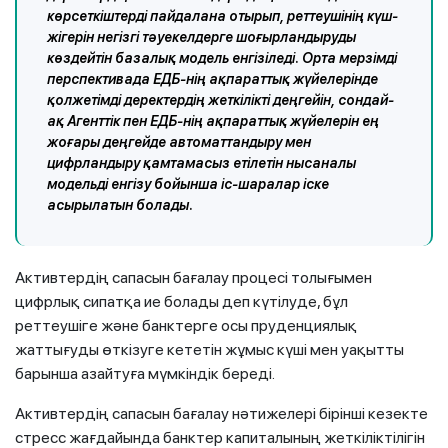
көрсеткіштерді пайдалана отырып, реттеушінің күш-
жігерін негізгі тәуекелдерге шоғырландыруды
көздейтін базалық модель енгізіледі. Орта мерзімді
перспективада ЕДБ-нің ақпараттық жүйелерінде
қолжетімді деректердің жеткілікті деңгейін, сондай-
ақ Агенттік пен ЕДБ-нің ақпараттық жүйелерін ең
жоғары деңгейде автоматтандыру мен
цифрландыру қамтамасыз етілетін нысаналы
модельді енгізу бойынша іс-шаралар іске
асырылатын болады.
Активтердің сапасын бағалау процесі толығымен
цифрлық сипатқа ие болады деп күтілуде, бұл
реттеушіге және банктерге осы пруденциялық
жаттығуды өткізуге кететін жұмыс күші мен уақытты
барынша азайтуға мүмкіндік береді.
Активтердің сапасын бағалау нәтижелері бірінші кезекте
стресс жағдайында банктер капиталының жеткіліктілігін