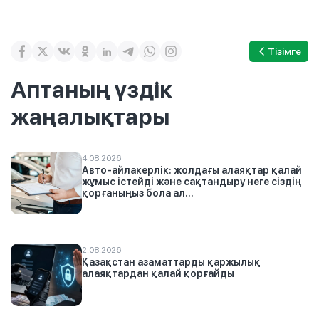
Тізімге
Аптаның үздік
жаңалықтары
4.08.2026
Авто-айлакерлік: жолдағы алаяқтар қалай
жұмыс істейді және сақтандыру неге сіздің
қорғаныңыз бола ал...
2.08.2026
Қазақстан азаматтарды қаржылық
алаяқтардан қалай қорғайды