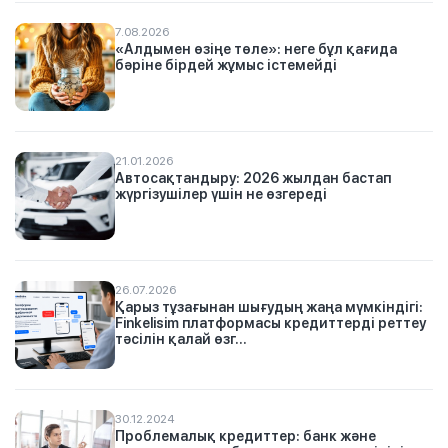
7.08.2026
«Алдымен өзіңе төле»: неге бұл қағида
бәріне бірдей жұмыс істемейді
21.01.2026
Автосақтандыру: 2026 жылдан бастап
жүргізушілер үшін не өзгереді
26.07.2026
Қарыз тұзағынан шығудың жаңа мүмкіндігі:
Finkelisim платформасы кредиттерді реттеу
тәсілін қалай өзг...
30.12.2024
Проблемалық кредиттер: банк және