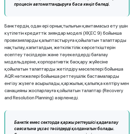
процесін автоматтандыруға баса көңіл бөледі.
Банктердің одан әрі орнықтылығын қамтамасыз ету үшін
күтілетін кредиттік зияндар моделі (ХҚЕС 9) бойынша
провизияларды қалыптастыруға қойылатын талаптарды
нақтылау, капиталдың жеткіліктілік көрсеткіштерін
есептеу тәсілдерін және тәуекелдерді бағалау
модельдеріне, корпоративтік басқару жүйесіне
қойылатын талаптарды жетілдіру мәселелері бойынша
AQR нәтижелері бойынша реттеушілік бастамаларды
енгізу жүзеге асырылады, қаржылық қалыпқа келтіру мен
санацияны жоспарлауға қойылатын талаптар (Recovery
and Resolution Planning) әзірленеді.
Банктік емес секторда қаржы реттеушісі қадағалау
саясатына ұқсас тәсілдерді қолданатын болады.