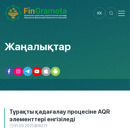
KK
Жаңалықтар
Тұрақты қадағалау процесіне AQR
элементтері енгізіледі
31.03.2021
8371