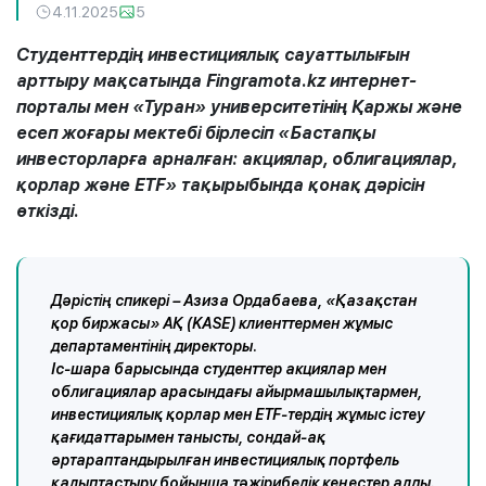
4.11.2025
5
Студенттердің инвестициялық сауаттылығын
арттыру мақсатында Fingramota.kz интернет-
порталы мен «Туран» университетінің Қаржы және
есеп жоғары мектебі бірлесіп «Бастапқы
инвесторларға арналған: акциялар, облигациялар,
қорлар және ETF» тақырыбында қонақ дәрісін
өткізді.
Дәрістің спикері – Азиза Ордабаева, «Қазақстан
қор биржасы» АҚ (KASE) клиенттермен жұмыс
департаментінің директоры.
Іс-шара барысында студенттер акциялар мен
облигациялар арасындағы айырмашылықтармен,
инвестициялық қорлар мен ETF-тердің жұмыс істеу
қағидаттарымен танысты, сондай-ақ
әртараптандырылған инвестициялық портфель
қалыптастыру бойынша тәжірибелік кеңестер алды.