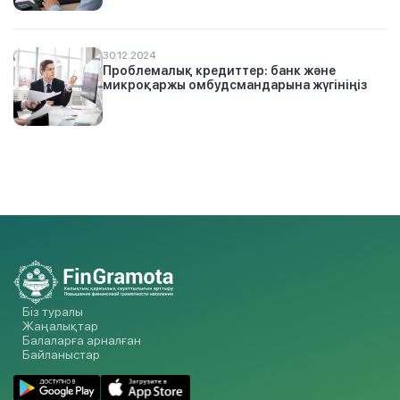
30.12.2024
Проблемалық кредиттер: банк және
микроқаржы омбудсмандарына жүгініңіз
Біз туралы
Жаңалықтар
Балаларға арналған
Байланыстар