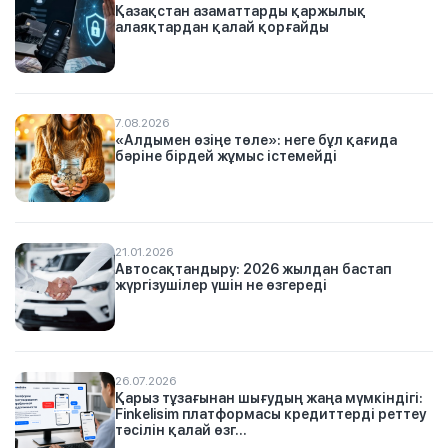
Қазақстан азаматтарды қаржылық
алаяқтардан қалай қорғайды
7.08.2026
«Алдымен өзіңе төле»: неге бұл қағида
бәріне бірдей жұмыс істемейді
21.01.2026
Автосақтандыру: 2026 жылдан бастап
жүргізушілер үшін не өзгереді
26.07.2026
Қарыз тұзағынан шығудың жаңа мүмкіндігі:
Finkelisim платформасы кредиттерді реттеу
тәсілін қалай өзг...