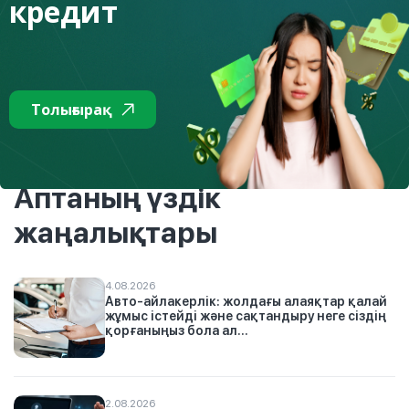
кредит
Толығырақ
Тізімге
Аптаның үздік
жаңалықтары
4.08.2026
Авто-айлакерлік: жолдағы алаяқтар қалай
жұмыс істейді және сақтандыру неге сіздің
қорғаныңыз бола ал...
2.08.2026