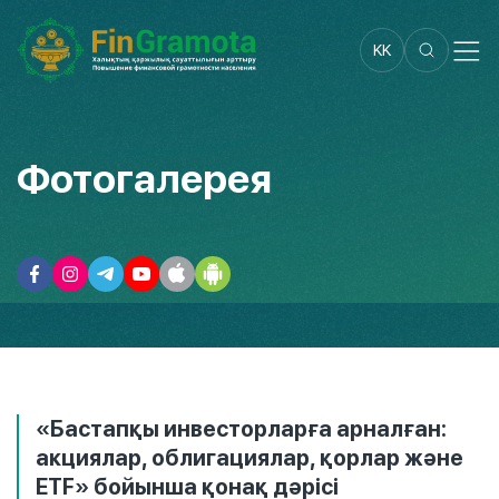
KK
Фотогалерея
«Бастапқы инвесторларға арналған:
акциялар, облигациялар, қорлар және
ETF» бойынша қонақ дәрісі