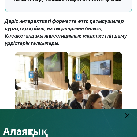
Дәріс интерактивті форматта өтті: қатысушылар
сұрақтар қойып, өз пікірлерімен бөлісіп,
Қазақстандағы инвестициялық мәдениеттің даму
үрдістерін талқылады.
Алаяқтық