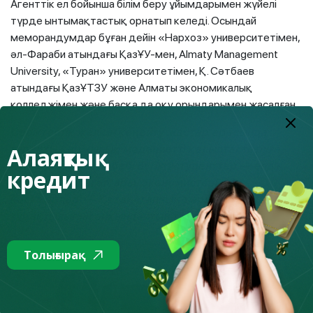
Агенттік ел бойынша білім беру ұйымдарымен жүйелі
түрде ынтымақтастық орнатып келеді. Осындай
меморандумдар бұған дейін «Нархоз» университетімен,
әл-Фараби атындағы ҚазҰУ-мен, Almaty Management
University, «Туран» университетімен, Қ. Сәтбаев
атындағы ҚазҰТЗУ және Алматы экономикалық
колледжімен және басқа да оқу орындарымен жасалған.
Серіктестік желісін кеңейту жастар арасында
Алаяқтық
тұрақты қаржылық мәдениетті қалыптастыруға
негіз қалайды. Себебі бүгінгі студенттер — елдің
кредит
болашақ педагогтары, экономистері мен
кәсіпкерлері — Қазақстанның қаржылық
тұрақтылығын айқындайтын тұлғалар болмақ.
Толығырақ