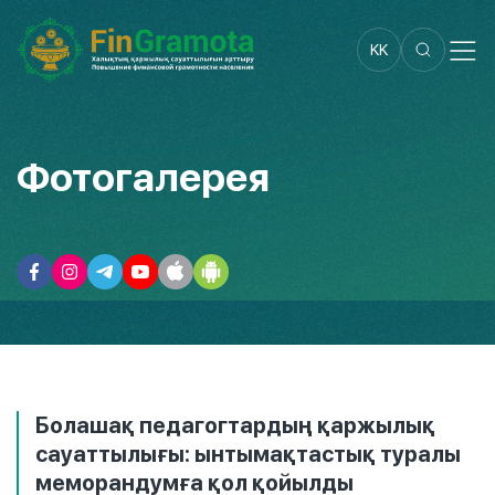
KK
Фотогалерея
Болашақ педагогтардың қаржылық
сауаттылығы: ынтымақтастық туралы
меморандумға қол қойылды