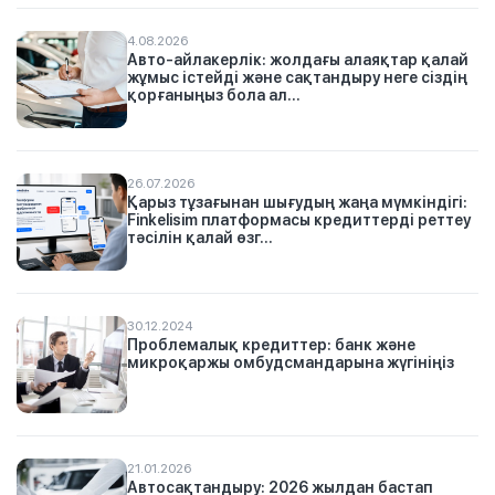
4.08.2026
Авто-айлакерлік: жолдағы алаяқтар қалай
жұмыс істейді және сақтандыру неге сіздің
қорғаныңыз бола ал...
26.07.2026
Қарыз тұзағынан шығудың жаңа мүмкіндігі:
Finkelisim платформасы кредиттерді реттеу
тәсілін қалай өзг...
30.12.2024
Проблемалық кредиттер: банк және
микроқаржы омбудсмандарына жүгініңіз
21.01.2026
Автосақтандыру: 2026 жылдан бастап