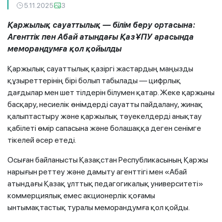
5.11.2025
3
Қаржылық сауаттылық — білім беру ортасына:
Агенттік пен Абай атындағы ҚазҰПУ арасында
меморандумға қол қойылды
Қаржылық сауаттылық қазіргі жастардың маңызды
құзыреттерінің бірі болып табылады — цифрлық
дағдылар мен шет тілдерін білумен қатар. Жеке қаржыны
басқару, несиелік өнімдерді сауатты пайдалану, жинақ
қалыптастыру және қаржылық тәуекелдерді анықтау
қабілеті өмір сапасына және болашаққа деген сенімге
тікелей әсер етеді.
Осыған байланысты Қазақстан Республикасының Қаржы
нарығын реттеу және дамыту агенттігі мен «Абай
атындағы Қазақ ұлттық педагогикалық университеті»
коммерциялық емес акционерлік қоғамы
ынтымақтастық туралы меморандумға қол қойды.