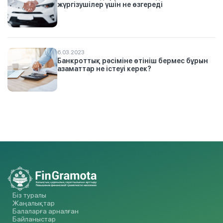
жүргізушілер үшін не өзгереді
6.03.2023
Банкроттық рәсіміне өтініш бермес бұрын
азаматтар не істеуі керек?
Біз туралы
Жаңалықтар
Балаларға арналған
Байланыстар