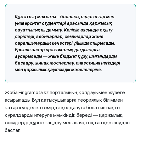
Құжаттың мақсаты – болашақ педагогтар мен
университет студенттері арасында қаржылық
сауаттылықты дамыту. Келісім аясында оқыту
дәрістері, вебинарлар, семинарлар және
сарапшылардың кеңестері ұйымдастырылады.
Ерекше назар практикалық дағдыларға
аударылады — жеке бюджет құру, шығындарды
басқару, жинақ жоспарлау, инвестиция негіздері
мен қаржылық қауіпсіздік мәселелеріне.
Жоба Fingramota.kz порталының қолдауымен жүзеге
асырылады. Бұл қатысушыларға теориялық біліммен
қатар күнделікті өмірде қолдануға болатын нақты
құралдарды игеруге мүмкіндік береді — қаржылық
өнімдерді дұрыс таңдау мен алаяқтықтан қорғанудан
бастап.