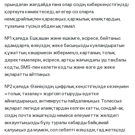
орындаған жағдайда ғана олар сіздің киберкеңістігіңізді
қорғауға көмектеседі, ал егер сіз оларға
немқұрайлықпен қарасаңыз, қаржылық алаяқтардың
тұзағына түсіңіз әбден ықтимал.
№1 қағида. Ешқашан және ешкімге, әсіресе, бейтаныс
адамдарға, өзіңіздің жеке басыңызды куәландыратын
құжаттың көшірмесін жібермеңіз, картаның толық
деректемелерін, әсіресе, артқы жағындағы үш таңбалы
кодты, SMS-пен келетін кодты және өзге де жеке
ақпаратты айтпаңыз.
№2 қағида. Өзініңіздің цифрлық кеңістігіңізде кезеңмен
«толық тазалау» жүргізіп отыруды әдетке
айналдырыңыз, антивирусты пайдаланыңыз. Толассыз
ақпарат легінде алаяқтардан келген хатты, сондай-ақ
сіздің почта жәшігіңізді немесе әлеуметтік желідегі
аккаунтыңызды бұзу туралы хабарды байқамай
қалуыңыз да мүмкін, сол себепті өзіңіздің гаджетіңізді