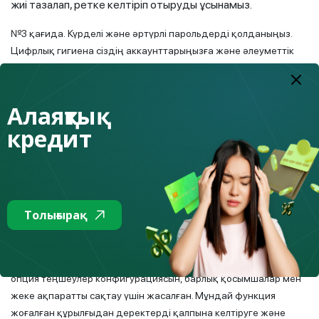
жиі тазалап, ретке келтіріп отыруды ұсынамыз.
№3 қағида. Күрделі және әртүрлі парольдерді қолданыңыз.
Цифрлық гигиена сіздің аккаунттарыңызға және әлеуметтік
желілердегі жеке кабинеттеріңізге, поштадағы және әртүрлі,
оның ішінде қаржылық қосымшалардағы қолданыстағы
парольдердің қауіпсіздігіне әкеледі.
Алаяқтық
кредит
№4 қағида. Авторизациялаудан өтпеген дүкендердің
қосымшаларын телефоныңызға жүктемеңіз және құпиялылық
талаптарын мұқият бақылап отырыңыз. Өз гаджеттеріңізге тек
қана ресми дүкендердің қосымшаларын жүктеңіз, пираттық
софтты жүктемеңіз.
Толығырақ
№5 қағида. Файлдардың сақтық көшірмесін жасауды
ұмытпаңыз. Cыртқы USB-тасымалдағышқа маңызды
файлдардың сақтық көшірмесін үнемі жасап отырыңыз. Бұл
опция теңшеулер конфигурациясын, барлық қосымшалар мен
жеке ақпаратты сақтау үшін жасалған. Мұндай функция
жоғалған құрылғыдан деректерді қалпына келтіруге және