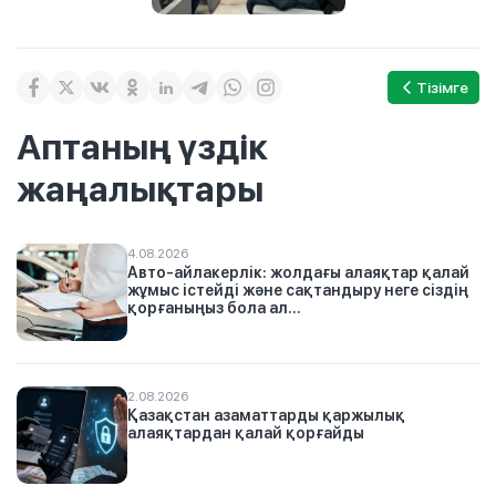
Тізімге
Аптаның үздік
жаңалықтары
4.08.2026
Авто-айлакерлік: жолдағы алаяқтар қалай
жұмыс істейді және сақтандыру неге сіздің
қорғаныңыз бола ал...
2.08.2026
Қазақстан азаматтарды қаржылық
алаяқтардан қалай қорғайды