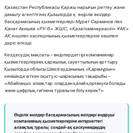
Қазақстан Республикасы Қаржы нарығын реттеу және
дамыту агенттігінің Қызылорда қ. өңірлік өкілдер
басқармасының қызметкерлері Мұрат Сарманов пен
Қанат
Акишев
«РУ-6»
ЖШС
,
«
Қазатомөнеркәсіп
» ҰАК»
АҚ еншілес кәсіпорнының қызметкерлеріне көшпелі
дәріс
өткізді.
Кездесудің мақсаты – өңірлердегі ірі компаниялар
қызметкерлерінің қаржылық сауаттылығын арттыру.
Қызылорда облысы Шиелі ауданының «Қарамұрын»
кенішінде өткен оқыту іс-шарасының тақырыбы –
«Абайлаңыз: алаяқтар: олардан қалай қорғануға болады
және цифрлық гигиена туралы не білу керек?».
Өңірлік өкілдер басқармасының өкілдері өндіруші
компанияның қызметкерлеріне интернеттегі
алаяқтық туралы, сондай-ақ қаскүнемдердің