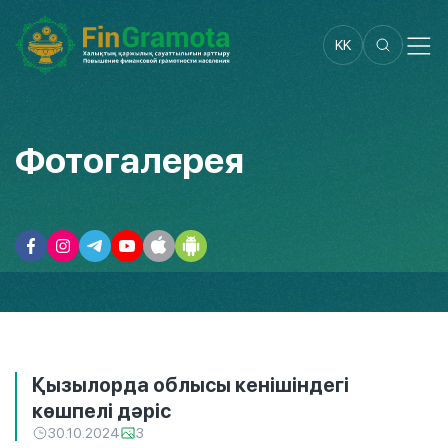
KK
Фотогалерея
Қызылорда облысы кенішіндегі
көшпелі дәріс
30.10.2024
3