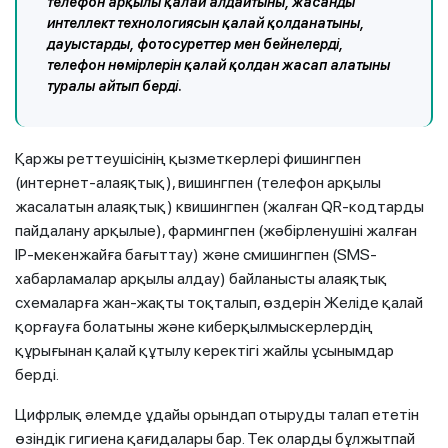
телефон арқылы қалай алдайтыны, жасанды
интеллект технологиясын қалай қолданатыны,
дауыстарды, фотосуреттер мен бейнелерді,
телефон нөмірлерін қалай қолдан жасап алатыны
туралы айтып берді.
Қаржы реттеушісінің қызметкерлері фишингпен
(интернет-алаяқтық), вишингпен (телефон арқылы
жасалатын алаяқтық) квишингпен (жалған QR-кодтарды
пайдалану арқылые), фармингпен (жәбірленушіні жалған
IP-мекенжайға бағыттау) және смишингпен (SMS-
хабарламалар арқылы алдау) байланысты алаяқтық
схемаларға жан-жақты тоқталып, өздерін Желіде қалай
қорғауға болатыны және киберқылмыскерлердің
құрығынан қалай құтылу керектігі жайлы ұсынымдар
берді.
Цифрлық әлемде ұдайы орындап отыруды талап ететін
өзіндік гигиена қағидалары бар. Тек оларды бұлжытпай