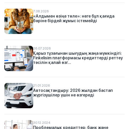
7.08.2026
«Алдымен өзіңе төле»: неге бұл қағида
бәріне бірдей жұмыс істемейді
26.07.2026
Қарыз тұзағынан шығудың жаңа мүмкіндігі:
Finkelisim платформасы кредиттерді реттеу
тәсілін қалай өзг...
21.01.2026
Автосақтандыру: 2026 жылдан бастап
жүргізушілер үшін не өзгереді
30.12.2024
Проблемалық кредиттер: банк және