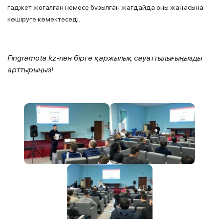
гаджет жоғалған немесе бұзылған жағдайда оны жаңасына
көшіруге көмектеседі.
Fingramota.kz-пен бірге қаржылық сауаттылығыңызды
арттырыңыз!