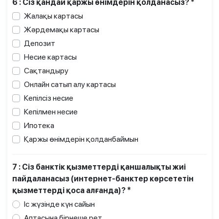
6 : Сіз қандай қаржы өнімдерін қолданасыз? *
Жалақы картасы
Жәрдемақы картасы
Депозит
Несие картасы
Сақтандыру
Онлайн сатып алу картасы
Кепілсіз несие
Кепілмен несие
Ипотека
Қаржы өнімдерін қолданбаймын
7 : Сіз банктік қызметтерді қаншалықты жиі
пайдаланасыз (интернет-банктер көрсететін
қызметтерді қоса алғанда)? *
Іс жүзінде күн сайын
Аптасына бірнеше рет