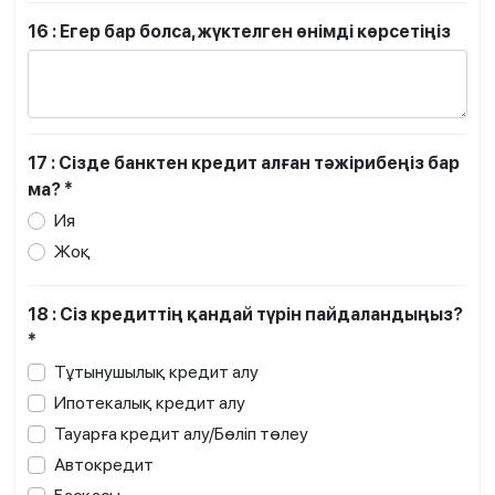
16 : Егер бар болса, жүктелген өнімді көрсетіңіз
17 : Сізде банктен кредит алған тәжірибеңіз бар
ма? *
Ия
Жоқ
18 : Сіз кредиттің қандай түрін пайдаландыңыз?
*
Тұтынушылық кредит алу
Ипотекалық кредит алу
Тауарға кредит алу/Бөліп төлеу
Автокредит