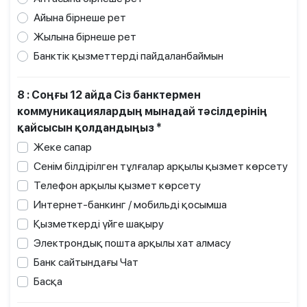
Айына бірнеше рет
Жылына бірнеше рет
Банктік қызметтерді пайдаланбаймын
8 : Соңғы 12 айда Сіз банктермен
коммуникациялардың мынадай тәсілдерінің
қайсысын қолдандыңыз *
Жеке сапар
Cенім білдірілген тұлғалар арқылы қызмет көрсету
Телефон арқылы қызмет көрсету
Интернет-банкинг / мобильді қосымша
Қызметкерді үйге шақыру
Электрондық пошта арқылы хат алмасу
Банк сайтындағы Чат
Басқа