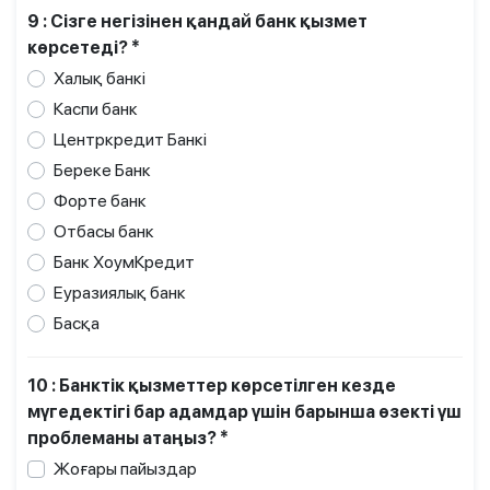
9 : Сізге негізінен қандай банк қызмет
көрсетеді? *
Халық банкі
Каспи банк
Центркредит Банкі
Береке Банк
Форте банк
Отбасы банк
Банк ХоумКредит
Еуразиялық банк
Басқа
10 : Банктік қызметтер көрсетілген кезде
мүгедектігі бар адамдар үшін барынша өзекті үш
проблеманы атаңыз? *
Жоғары пайыздар