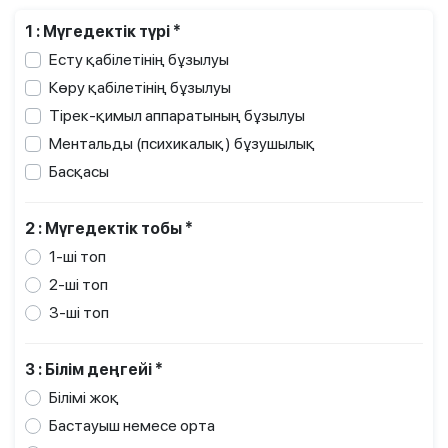
1 : Мүгедектік түрі *
Есту қабілетінің бұзылуы
Көру қабілетінің бұзылуы
Тірек-қимыл аппаратының бұзылуы
Ментальды (психикалық) бұзушылық
Басқасы
2 : Мүгедектік тобы *
1-ші топ
2-ші топ
3-ші топ
3 : Білім деңгейі *
Білімі жоқ
Бастауыш немесе орта