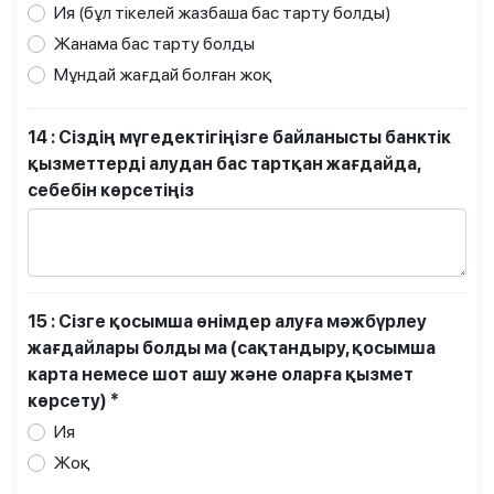
Ия (бұл тікелей жазбаша бас тарту болды)
Жанама бас тарту болды
Мұндай жағдай болған жоқ
14 : Сіздің мүгедектігіңізге байланысты банктік
қызметтерді алудан бас тартқан жағдайда,
себебін көрсетіңіз
15 : Сізге қосымша өнімдер алуға мәжбүрлеу
жағдайлары болды ма (сақтандыру, қосымша
карта немесе шот ашу және оларға қызмет
көрсету) *
Ия
Жоқ