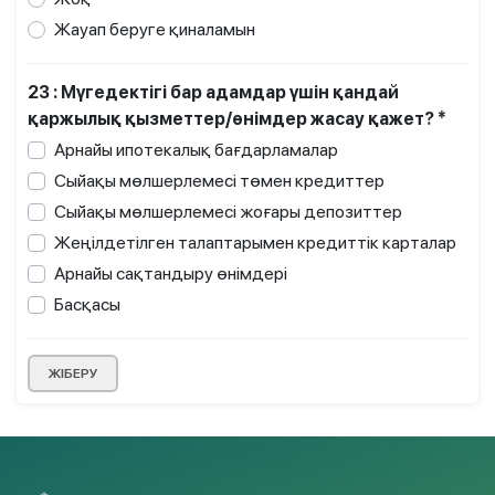
Жауап беруге қиналамын
23 : Мүгедектігі бар адамдар үшін қандай
қаржылық қызметтер/өнімдер жасау қажет? *
Арнайы ипотекалық бағдарламалар
Сыйақы мөлшерлемесі төмен кредиттер
Сыйақы мөлшерлемесі жоғары депозиттер
Жеңілдетілген талаптарымен кредиттік карталар
Арнайы сақтандыру өнімдері
Басқасы
ЖІБЕРУ