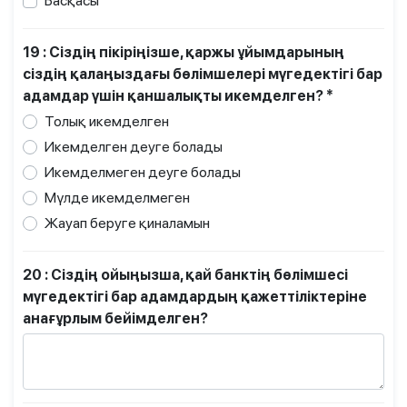
Басқасы
19 : Сіздің пікіріңізше, қаржы ұйымдарының
сіздің қалаңыздағы бөлімшелері мүгедектігі бар
адамдар үшін қаншалықты икемделген? *
Толық икемделген
Икемделген деуге болады
Икемделмеген деуге болады
Мүлде икемделмеген
Жауап беруге қиналамын
20 : Сіздің ойыңызша, қай банктің бөлімшесі
мүгедектігі бар адамдардың қажеттіліктеріне
анағұрлым бейімделген?