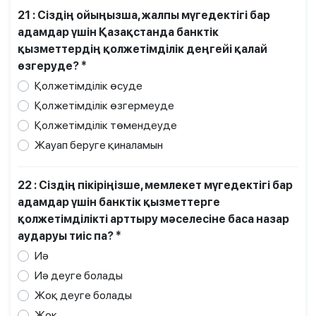
21 : Сіздің ойыңызша, жалпы мүгедектігі бар
адамдар үшін Қазақстанда банктік
қызметтердің қолжетімділік деңгейі қалай
өзгеруде? *
Қолжетімділік өсуде
Қолжетімділік өзгермеуде
Қолжетімділік төмендеуде
Жауап беруге қиналамын
22 : Сіздің пікіріңізше, мемлекет мүгедектігі бар
адамдар үшін банктік қызметтерге
қолжетімділікті арттыру мәселесіне баса назар
аударуы тиіс па? *
Иә
Иә деуге болады
Жоқ деуге болады
Жоқ