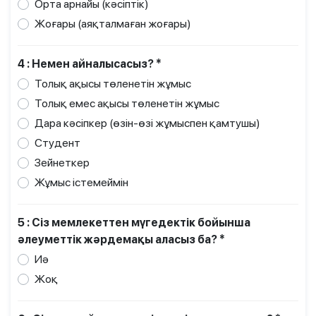
Орта арнайы (кәсіптік)
Жоғары (аяқталмаған жоғары)
4 : Немен айналысасыз? *
Толық ақысы төленетін жұмыс
Толық емес ақысы төленетін жұмыс
Дара кәсіпкер (өзін-өзі жұмыспен қамтушы)
Студент
Зейнеткер
Жұмыс істемеймін
5 : Сіз мемлекеттен мүгедектік бойынша
әлеуметтік жәрдемақы аласыз ба? *
Иә
Жоқ