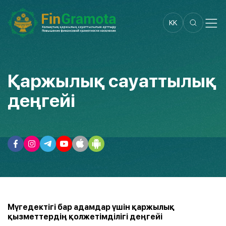
KK
Қаржылық сауаттылық
деңгейі
Мүгедектігі бар адамдар үшін қаржылық
қызметтердің қолжетімділігі деңгейі