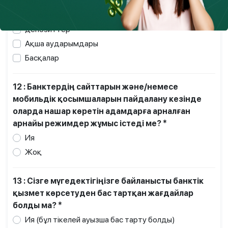
кредиттер
Онлайн-банкинг
депозиттер
Ақша аударымдары
Басқалар
12 : Банктердің сайттарын және/немесе
мобильдік қосымшаларын пайдалану кезінде
оларда нашар көретін адамдарға арналған
арнайы режимдер жұмыс істеді ме? *
Ия
Жоқ
13 : Сізге мүгедектігіңізге байланысты банктік
қызмет көрсетуден бас тартқан жағдайлар
болды ма? *
Ия (бұл тікелей ауызша бас тарту болды)