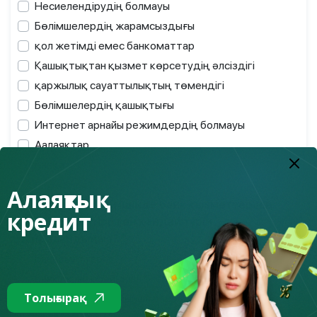
Несиелендірудің болмауы
Бөлімшелердің жарамсыздығы
қол жетімді емес банкоматтар
Қашықтықтан қызмет көрсетудің әлсіздігі
қаржылық сауаттылықтың төмендігі
Бөлімшелердің қашықтығы
Интернет арнайы режимдердің болмауы
Аалаяқтар
Басқа
Алаяқтық
11 : Сіз соңғы 6 ай ішінде банк қызметтерінің
кредит
төменде келтірілген қандай түрін
пайдаландыңыз? *
Банкоматтар
Банктік шот бойынша операциялар
Толығырақ
Банктік карта бойынша операциялар