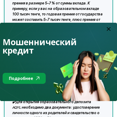
премия в размере 5–7 % от суммы вклада. К
примеру, если у вас на образовательном вкладе
100 тысяч тенге, то годовая премия от государства
может составить 5–7 тысяч тенге, плюс премия от
банка. Чем больше сумма вклада, тем больше
премия. ️В частности, 7 % премии государства
начисляются на образовательные вклады,
Мошеннический
открытые на детей-сирот, детей, оставшихся без
кредит
попечения родителей, инвалидов, детей из
многодетных, а также малообеспеченных семей, 5
% — на все остальные;
✔️Государственная премия может начисляться на
образовательные вклады в течение двадцати лет;
✔️Минимальный первоначальный взнос для
Подробнее
открытия такого вклада — всего три минимальных
расчётных показателя (МРП). В 2021 году МРП в
Казахстане установлен в размере 2917 тенге, то
есть 3 МРП — это 8 751 тенге;
✔️Для открытия образовательного депозита
AQYL
необходимо два документа: удостоверение
личности одного из родителей и свидетельство о