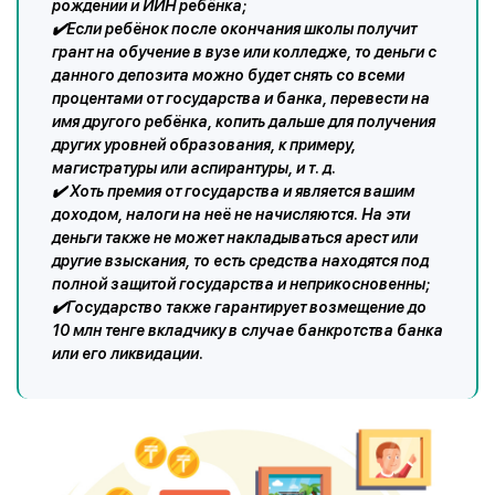
рождении и ИИН ребёнка;
✔️Если ребёнок после окончания школы получит
грант на обучение в вузе или колледже, то деньги с
данного депозита можно будет снять со всеми
процентами от государства и банка, перевести на
имя другого ребёнка, копить дальше для получения
других уровней образования, к примеру,
магистратуры или аспирантуры, и т. д.
✔️ Хоть премия от государства и является вашим
доходом, налоги на неё не начисляются. На эти
деньги также не может накладываться арест или
другие взыскания, то есть средства находятся под
полной защитой государства и неприкосновенны;
✔️Государство также гарантирует возмещение до
10 млн тенге вкладчику в случае банкротства банка
или его ликвидации.