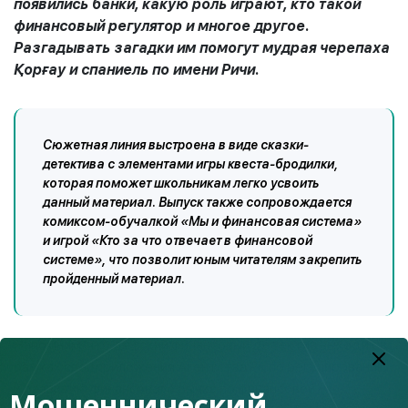
появились банки, какую роль играют, кто такой
финансовый регулятор и многое другое.
Разгадывать загадки им помогут мудрая черепаха
Қорғау и спаниель по имени Ричи.
Сюжетная линия выстроена в виде сказки-
детектива с элементами игры квеста-бродилки,
которая поможет школьникам легко усвоить
данный материал. Выпуск также сопровождается
комиксом-обучалкой «Мы и финансовая система»
и игрой «Кто за что отвечает в финансовой
системе», что позволит юным читателям закрепить
пройденный материал.
Напомним, что детский финансовый детектив выходит в
рамках спецприложения Агентства РК по регулированию
и развитию финансового рынка по финансовой
Мошеннический