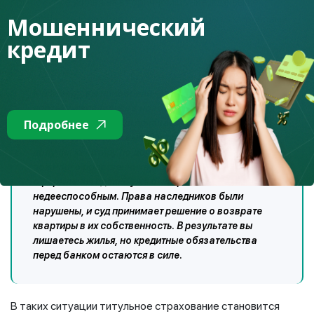
при покупке жилья на вторичном рынке, где выше
вероятность юридических споров и скрытых правовых
Мошеннический
рисков.
кредит
К примеру, вы приобрели квартиру, оформили
ипотеку и вселились в новое жильё. Однако спустя
некоторое время суд признаёт сделку
Подробнее
недействительной: выясняется, что продавец ранее
получил квартиру по договору дарения от
пожилого родственника, который на момент
оформления сделки уже был признан
недееспособным. Права наследников были
нарушены, и суд принимает решение о возврате
квартиры в их собственность. В результате вы
лишаетесь жилья, но кредитные обязательства
перед банком остаются в силе.
В таких ситуации титульное страхование становится