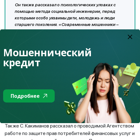
Он также рассказал о психологических уловках с
помощью метода социальной инженерии, перед
которыми особо уязвимы дети, молодежь и люди
старшего поколения. «Современные мошенники –
прекрасные психологи, они стараются разными
способами вывести человека из равновесия, чтобы
им было легче манипулировать. Злоумышленники
Мошеннический
научились подменивать телефонные номера,
подделывать документы, копировать сайты
кредит
финансовых организаций, онлайн-магазинов», –
отметил он. Он добавил, что со всеми материалами
по данной теме можно ознакомиться на сайте
Fingramota.kz – это единственный в Казахстане
специализированный медиапортал, посвященный
Подробнее
финансовому обучению населения и повышению
уровня их финансовой грамотности.
Также С. Какиманов рассказал о проводимой Агентством
работе по защите прав потребителей финансовых услуг и