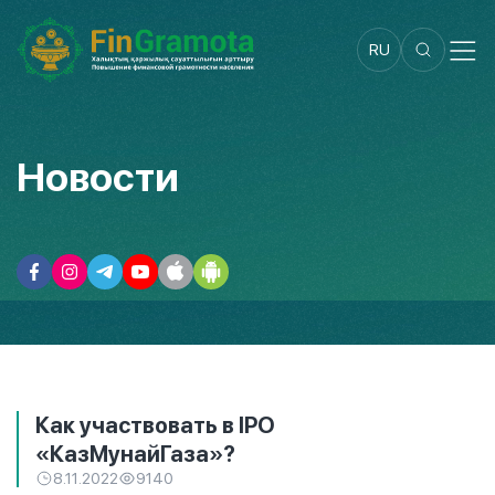
RU
Новости
Как участвовать в IPO
«КазМунайГаза»?
8.11.2022
9140