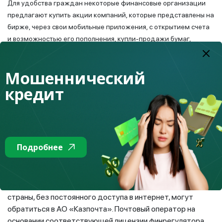
Для удобства граждан некоторые финансовые организации
предлагают купить акции компаний, которые представлены на
бирже, через свои мобильные приложения, с открытием счета
и возможностью его пополнения, купли-продажи бумаг,
конвертирования суммы между своими счетами и другое.
Еще одним способом покупки акций является мобильное
Мошеннический
приложение Международного финансового центра
кредит
(МФЦА) «Астана» Tabys в разделе «Прямая подписка»,
которое подойдет тем, кто не планирует сразу
продавать акции или тем, кто решил открыть брокерский
счет позже. Для последующей продажи акций нужно
будет открыть счет у брокера. В рамках прямой
Подробнее
подписки счет у клиента приложения открывается в
Центральном депозитарии МФЦА (AIX CSD).
Инвесторы, проживающие в отдаленных регионах
страны, без постоянного доступа в интернет, могут
обратиться в АО «Казпочта». Почтовый оператор на
основании соответствующей лицензии финрегулятора