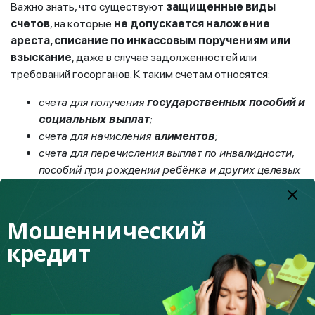
Важно знать, что существуют
защищенные виды
счетов
, на которые
не допускается наложение
ареста, списание по инкассовым поручениям или
взыскание
, даже в случае задолженностей или
требований госорганов. К таким счетам относятся:
счета для получения
государственных пособий и
социальных выплат
;
счета для начисления
алиментов
;
счета для перечисления выплат по инвалидности,
пособий при рождении ребёнка и других целевых
социальных трансфертов;
образовательные накопительные счета
;
жилищные сберегательные счета
,
Мошеннический
предназначенные для накоплений на покупку
кредит
жилья.
Это означает, что, если вы получаете от государства