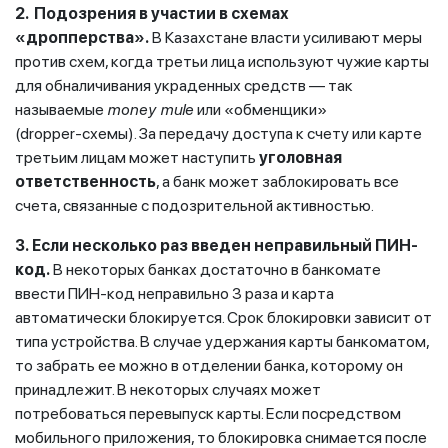
2. Подозрения в участии в схемах
«дропперства».
В Казахстане власти усиливают меры
против схем, когда третьи лица используют чужие карты
для обналичивания украденных средств — так
называемые
money mule
или «обменщики»
(dropper‑схемы). За передачу доступа к счету или карте
третьим лицам может наступить
уголовная
ответственность
, а банк может заблокировать все
счета, связанные с подозрительной активностью.
3.
Если несколько раз введен неправильный ПИН-
код.
В некоторых банках достаточно в банкомате
ввести ПИН-код неправильно 3 раза и карта
автоматически блокируется. Срок блокировки зависит от
типа устройства. В случае удержания карты банкоматом,
то забрать ее можно в отделении банка, которому он
принадлежит. В некоторых случаях может
потребоваться перевыпуск карты. Если посредством
мобильного приложения, то блокировка снимается после