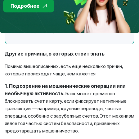
Подробнее
социальные выплаты, их защищенную часть средств
нельзя заблокировать или арестовать. Если у вас еще
нет такого спецсчета, имеет смысл его открыть и
указать его реквизиты соответствующим органам,
чтобы защитить социальные выплаты.
Другие причины, о которых стоит знать
Помимо вышеописанных, есть еще несколько причин,
которые происходят чаще, чем кажется:
1. Подозрение на мошеннические операции или
необычную активность.
Банк может временно
блокировать счет и карту, если фиксирует нетипичные
транзакции — например, крупные переводы, частые
операции, особенно с зарубежных счетов. Этот механизм
является частью систем безопасности, призванных
предотвращать мошенничество.