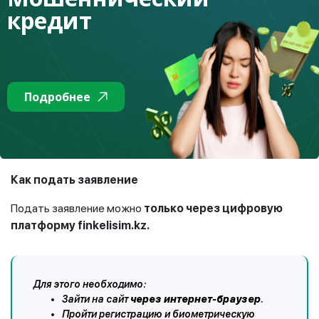
платежеспособности.
кредит
Если заемщик не соответствует критериям
коллективного урегулирования, его обращение будет
Подробнее
автоматически перенаправлено банковскому или
микрофинансовому омбудсману для выработки
совместного с кредитором решения по урегулированию
задолженности.
Как подать заявление
Подать заявление можно
только через цифровую
платформу finkelisim.kz.
Для этого необходимо:
Зайти на сайт
через интернет-браузер
.
Пройти регистрацию и биометрическую