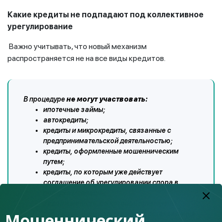
Какие кредиты не подпадают под коллективное
урегулирование
Важно учитывать, что новый механизм
распространяется не на все виды кредитов.
В процедуре
не могут участвовать:
ипотечные займы;
автокредиты;
кредиты и микрокредиты, связанные с
предпринимательской деятельностью;
кредиты, оформленные мошенническим
путем;
кредиты, по которым уже действует
соглашение об урегулировании спора в
порядке медиации;
задолженность, по которой применены
Мошеннический
процедуры банкротства или восстановления