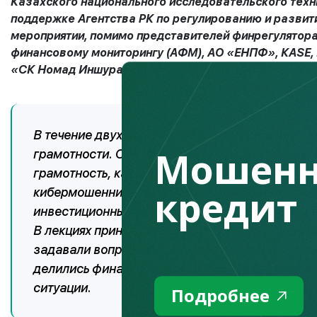
Казахского национального исследовательского техни
поддержке Агентства РК по регулированию и развит
мероприятии, помимо представителей финрегулятора,
финансовому мониторингу (АФМ), АО «ЕНПФ», КАSЕ, 
«СК Номад Иншуранс».
В течение двух недель спикеры выступали с ле
Мошенн
грамотности. Они рассказали о медиапортале F
грамотность, как научиться управлять личным б
кредит
кибермошенничеством или финансовыми пирами
инвестиционных инструментах, пенсионной сист
В лекциях приняло участие свыше 200 студенто
задавали вопросы и получали развернутые отв
делились финансовыми кейсами и на примерах 
ситуации.
Подробнее