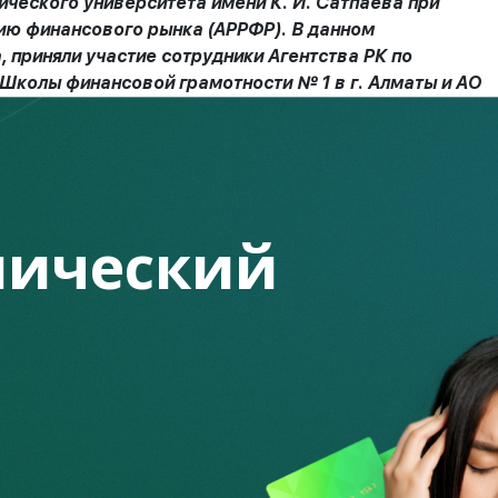
ческого университета имени К. И. Сатпаева при
ию финансового рынка (АРРФР). В данном
 приняли участие сотрудники Агентства РК по
Школы финансовой грамотности № 1 в г. Алматы и АО
кциями для студентов по теме финансовой
ический
ingramota.kz, о том, зачем нужна финансовая
юджетом, что делать, если столкнулись с
дами, а также о рынке ценных бумаг и
еме РК, страховых продуктах и услугах.
в и преподавателей вуза, они активно
еты «из первых уст». Приглашенные гости
рассказывали, как поступить в той или иной