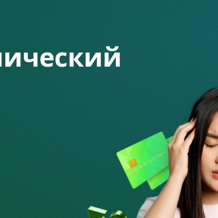
учающий семинар для сотрудников спасательной службы,
вой безопасности.
ta.kz Агентства Республики Казахстан по регулированию и
ический
осведомлённости сотрудников МЧС в сфере защиты личных
действия мошенничеству.
гентства Гадильбек Аким. Он рассказал о целях и ключевых
х в законодательстве, направленных на защиту прав
ространённых мошеннических схемах и способах защиты
ыло уделено цифровым инструментам безопасности, в том
 кредитов через сервис «Стоп-кредит» в мобильном
инансовой грамотности, размещённому на платформе Skills
змы досудебного урегулирования проблемной
о уровня и микрофинансовыми организациями, а также
о омбудсманов и порядок обращения к ним.
я по интересующим вопросам и практические