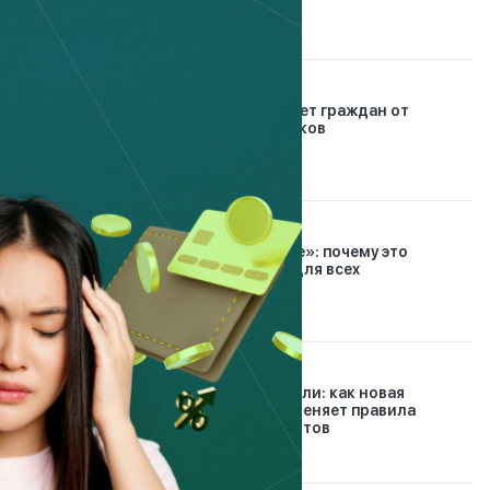
вашей защитой
2.08.2026
Как Казахстан защищает граждан от
финансовых мошенников
7.08.2026
«Заплати сначала себе»: почему это
правило работает не для всех
26.07.2026
Конец долговой спирали: как новая
платформа Finkelisim меняет правила
урегулирования кредитов