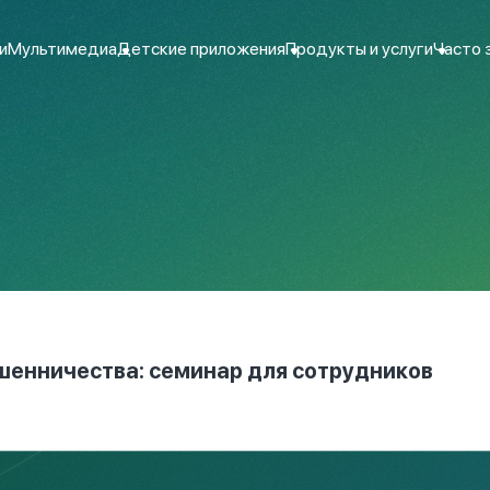
и
Мультимедиа
Детские приложения
Продукты и услуги
Часто 
шенничества: семинар для сотрудников
-спасательном отряде Министерства по чрезвычайным