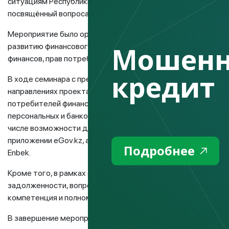
ситуациям Республики Казахстан (г. Алматы) состоялся об
посвящённый вопросам финансовой грамотности и финансо
Мероприятие было организовано в рамках проекта Fingramo
Мошенн
развитию финансового рынка и направлено на повышение 
финансов, прав потребителей финансовых услуг и противо
кредит
В ходе семинара с презентацией выступил представитель А
направлениях проекта Fingramota.kz, актуальных изменения
потребителей финансовых услуг, а также о наиболее расп
персональных и банковских данных. Отдельное внимание б
числе возможности добровольного запрета на оформление
приложении eGov.kz, а также образовательному курсу по ф
Подробнее
Enbek.
Кроме того, в рамках семинара были рассмотрены механи
задолженности, вопросы взаимодействия с банками второг
компетенция и полномочия банковского и микрофинансовог
В завершение мероприятия участники получили разъяснени