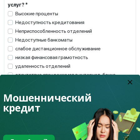
услуг? *
Высокие проценты
Недоступность кредитования
Неприспособленность отделений
Недоступные банкоматы
слабое дистанционное обслуживание
низкая финансовая грамотность
удаленность отделений
отсутствие спецрежимов в интернет-банке
Мошенники
Другое
Мошеннический
кредит
11 : Какими из следующих банковских услуг Вы
пользовались за последние 6 месяцев? *
Банкоматы
Операции по банковскому счету