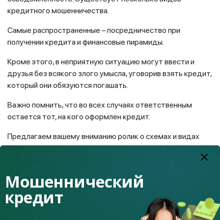
кредитного мошенничества.
Самые распространенные – посредничество при
получении кредита и финансовые пирамиды.
Кроме этого, в неприятную ситуацию могут ввести и
друзья без всякого злого умысла, уговорив взять кредит,
который они обязуются погашать.
Важно помнить, что во всех случаях ответственным
остается тот, на кого оформлен кредит.
Предлагаем вашему вниманию ролик о схемах и видах
кредитного мошенничества. Будьте финансово
ответственными и повышайте свою финансовую
грамотность.
Мошеннический
кредит
Читайте нас в других социальных сетях:
Facebook
https://web.facebook.com/fingramotaka...
Instagram
https://www.instagram.com/fingramota.kz/