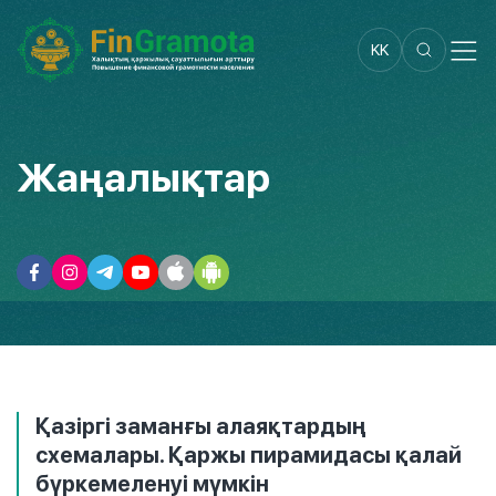
KK
Жаңалықтар
Қазіргі заманғы алаяқтардың
схемалары. Қаржы пирамидасы қалай
бүркемеленуі мүмкін