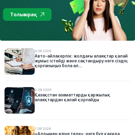
Тізімге
Толығырақ
Аптаның үздік
жаңалықтары
4.08.2026
Авто-айлакерлік: жолдағы алаяқтар қалай
жұмыс істейді және сақтандыру неге сіздің
қорғаныңыз бола ал...
2.08.2026
Қазақстан азаматтарды қаржылық
алаяқтардан қалай қорғайды
7.08.2026
«Алдымен өзіңе төле»: неге бұл қағида