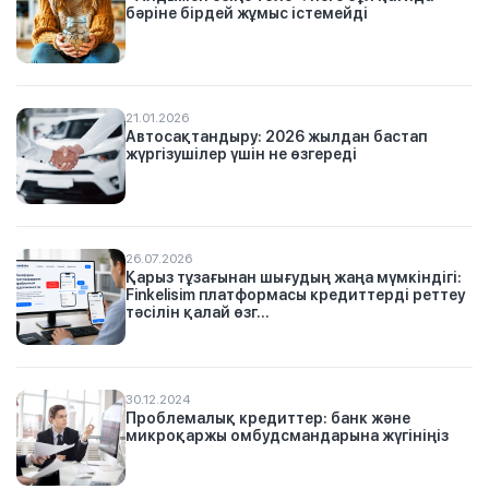
бәріне бірдей жұмыс істемейді
21.01.2026
Автосақтандыру: 2026 жылдан бастап
жүргізушілер үшін не өзгереді
26.07.2026
Қарыз тұзағынан шығудың жаңа мүмкіндігі:
Finkelisim платформасы кредиттерді реттеу
тәсілін қалай өзг...
30.12.2024
Проблемалық кредиттер: банк және
микроқаржы омбудсмандарына жүгініңіз