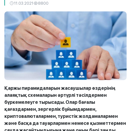
11.03.2021
8800
Қаржы пирамидаларын жасаушылар өздерінің
алаяқтық схемаларын әртүрлі тәсілдермен
бүркемелеуге тырысады. Олар бағалы
қағаздармен, зергерлік бұйымдармен,
криптовалюталармен, туристік жолдамалармен
және басқа да тауарлармен немесе қызметтермен
сауда жасайтындығына және оның бәрі заңды