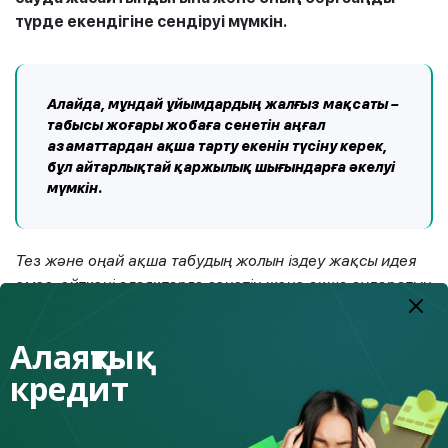
түрде екендігіне сендіруі мүмкін.
Алайда, мұндай ұйымдардың жалғыз мақсаты –
табысы жоғары жобаға сенетін аңғал
азаматтардан ақша тарту екенін түсіну керек,
бұл айтарлықтай қаржылық шығындарға әкелуі
мүмкін.
Тез және оңай ақша табудың жолын іздеу жақсы идея
емес, өйткені алаяқтарға сенетін және ақша аударатын
азаматтар қаржы пирамидасы құлаған кезде әрқашан
«мұзға отырып» қалады.
Алаяқтық
Толығырақ мына болімнен
оқыңыздар
кредит