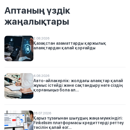
Аптаның үздік
жаңалықтары
2.08.2026
Қазақстан азаматтарды қаржылық
алаяқтардан қалай қорғайды
4.08.2026
Авто-айлакерлік: жолдағы алаяқтар қалай
жұмыс істейді және сақтандыру неге сіздің
қорғаныңыз бола ал...
26.07.2026
Қарыз тұзағынан шығудың жаңа мүмкіндігі:
Finkelisim платформасы кредиттерді реттеу
тәсілін қалай өзг...