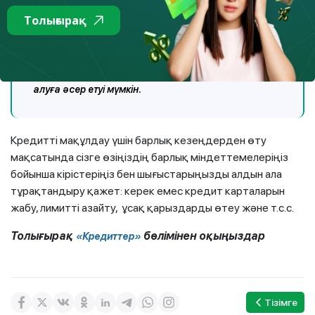
несие тарихын және қолданыстағы басқа
кредиттердің болуын тексереді. Кредиторлар БЖК-
Толығырақ
ны тексереді және қарыз бен ай сайынғы төлемнің
ең жоғары мүмкін сомасын анықтайды. Қарыз
алушыда қолданыстағы кредиттердің болуы
кепілсіз жаңа тұтыну кредитін беру туралы оң шешім
алуға әсер етуі мүмкін.
Кредитті мақұлдау үшін барлық кезеңдерден өту
мақсатында сізге өзіңіздің барлық міндеттемелеріңіз
бойынша кірістеріңіз бен шығыстарыңызды алдын ала
тұрақтандыру қажет: керек емес кредит карталарын
жабу, лимитті азайту, ұсақ қарыздарды өтеу және т.с.с.
Толығырақ
бөлімінен оқыңыздар
«Кредиттер»
Тізімге