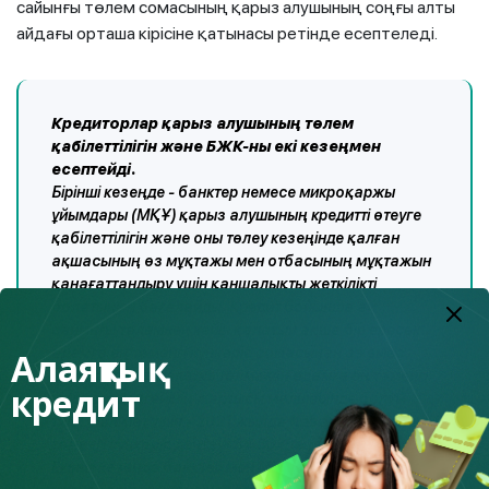
сайынғы төлем сомасының қарыз алушының соңғы алты
айдағы орташа кірісіне қатынасы ретінде есептеледі.
Кредиторлар қарыз алушының төлем
қабілеттілігін және БЖК-ны екі кезеңмен
есептейді.
Бірінші кезеңде - банктер немесе микроқаржы
ұйымдары (МҚҰ) қарыз алушының кредитті өтеуге
қабілеттілігін және оны төлеу кезеңінде қалған
ақшасының өз мұқтажы мен отбасының мұқтажын
қанағаттандыру үшін қаншалықты жеткілікті
болатынын бағалайды. Кредит бойынша ай
сайынғы төлемнен кейін қалатын ақша бір ересек
адамға ең төменгі күнкөріс сомасынан аз емес
Алаяқтық
және әрбір кәмелетке толмаған адамға ең төменгі
кредит
күнкөріс деңгейінің жартысы мөлшерінде болуы
тиіс. Мәлімет үшін - 2021 жылда Қазақстандағы ең
төменгі күнкөріс деңгейі 34 302 теңгені құрады.
Екінші кезеңде банктер мен МҚҰ қарыз алушының