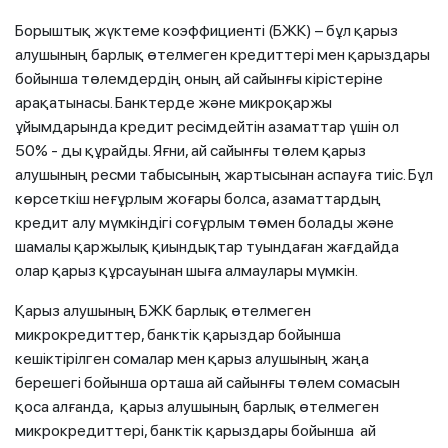
Борыштық жүктеме коэффициенті (БЖК) – бұл қарыз
алушының барлық өтелмеген кредиттері мен қарыздары
бойынша төлемдердің оның ай сайынғы кірістеріне
арақатынасы. Банктерде және микроқаржы
ұйымдарында кредит ресімдейтін азаматтар үшін ол
50% - ды құрайды. Яғни, ай сайынғы төлем қарыз
алушының ресми табысының жартысынан аспауға тиіс. Бұл
көрсеткіш неғұрлым жоғары болса, азаматтардың
кредит алу мүмкіндігі соғұрлым төмен болады және
шамалы қаржылық қиындықтар туындаған жағдайда
олар қарыз құрсауынан шыға алмаулары мүмкін.
Қарыз алушының БЖК барлық өтелмеген
микрокредиттер, банктік қарыздар бойынша
кешіктірілген сомалар мен қарыз алушының жаңа
берешегі бойынша орташа ай сайынғы төлем сомасын
қоса алғанда, қарыз алушының барлық өтелмеген
микрокредиттері, банктік қарыздары бойынша ай