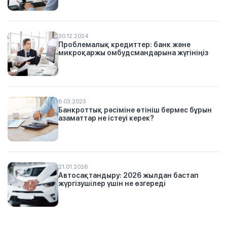
30.12.2024
Проблемалық кредиттер: банк және
микроқаржы омбудсмандарына жүгініңіз
6.03.2023
Банкроттық рәсіміне өтініш бермес бұрын
азаматтар не істеуі керек?
21.01.2026
Автосақтандыру: 2026 жылдан бастап
жүргізушілер үшін не өзгереді