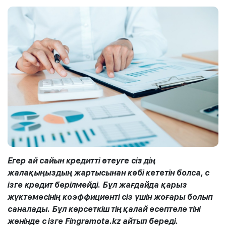
Егер ай сайын
кредитті өтеуге
сіз
дің
жалақыңыздың жартысынан көбі
кететін болса, с
ізге
кредит
берілмейді. Бұл жағдайда қарыз
жүктемесінің коэффициенті сіз үшін жоғары болып
саналады. Бұл көрсеткіш
тің
қалай есептеле
тіні
жөнінде с
ізге Fingramota.kz айтып береді.