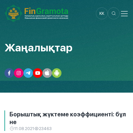
KK
Жаңалықтар
Борыштық жүктеме коэффициенті: бұл
не
11.08.2021
23463