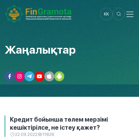
KK
Жаңалықтар
Кредит бойынша төлем мерзімі
кешіктірілсе, не істеу қажет?
22.09.2022
11826