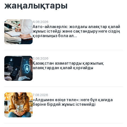
жаңалықтары
4.08.2026
Авто-айлакерлік: жолдағы алаяқтар қалай
жұмыс істейді және сақтандыру неге сіздің
қорғаныңыз бола ал...
2.08.2026
Қазақстан азаматтарды қаржылық
алаяқтардан қалай қорғайды
7.08.2026
«Алдымен өзіңе төле»: неге бұл қағида
бәріне бірдей жұмыс істемейді