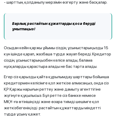
- шарттың қолданылу мерзімін өзгерту және басқалар.
Барлық растайтын құжаттарды қоса беруді
ұмытпаңыз!
Осыдан кейін қаржы ұйымы сіздің ұсыныстарыңызды 15
күн ішінде қарап, жазбаша түрде жауап береді. Кредитор
сіздің ұсыныстарыңызбен келісе алады, балама
нұсқаларды қарастыра алады не бас тарта алады.
Егер сіз қарызды қайта құрылымдау шарттары бойынша
кредитормен келісімге қол жеткізе алмасаңыз, онда сіз
ҚР Қаржы нарығын реттеу және дамыту агенттігіне
жүгінуге құқылысыз. Бұл ретте сіз банкке немесе
МҚҰ-ға өтінішіңізді және өзара тиімді шешімге қол
жеткізбегеніңізді растайтын құжаттарды міндетті
түрде ұсыну қажет.