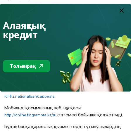
Егер осы тақырып бойынша сұрақтарыңыз болса, сіз
Агенттіктің call-орталығына 1459 нөмірі бойынша (жұмыс
Алаяқтық
уақыты: жұмыс күндері сағат 10.00-ден 17.00-ге дейін,
түскі үзіліс сағат 13.00-ден 14.30-ға дейін),
кредит
www.fingramota.kz сайтының «Онлайн-кеңесші» сервисі
арқылы не сілтемелер арқылы жүктеуге болатын
«Fingramota Online» мобильді қосымшасы арқылы кеңес
ала аласыз:
Толығырақ
App Store-да:
https://apps.apple.com/kz/app/fingramota-
;
online/id1134502211
Play Market-те:
https://play.google.com/store/apps/details?
.
id=kz.nationalbank.appeals
Мобильді қосымшаның веб-нұсқасы:
сілтемесі бойынша қолжетімді.
http://online.fingramota.kz/ru
Бұдан басқа қаржылық қызметтерді тұтынушылардың