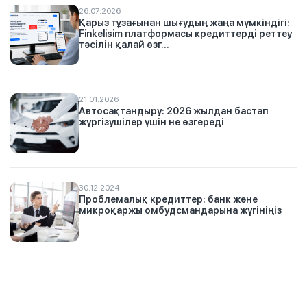
26.07.2026
Қарыз тұзағынан шығудың жаңа мүмкіндігі:
Finkelisim платформасы кредиттерді реттеу
тәсілін қалай өзг...
21.01.2026
Автосақтандыру: 2026 жылдан бастап
жүргізушілер үшін не өзгереді
30.12.2024
Проблемалық кредиттер: банк және
микроқаржы омбудсмандарына жүгініңіз