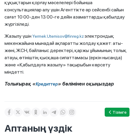
құқықтарын қорғау мәселелері бойынша
консультациялар алу үшін Агенттікте әр сейсенбі сайын
сағат 10:00-ден 13:00-ге дейін азаматтарды қабылдау
жүргізіледі.
Жазылу үшін
электрондық
Yermek.Utemisov@finreg.kz
мекенжайына мынадай ақпаратты жолдау қажет: аты-
жөні, ЖСН, байланыс деректері, қаржы ұйымының толық
атауы, өтініштің қысқаша сипаттамасы (еркін нысанда)
және «Қабылдауға жазылу» тақырыбын көрсету
міндетті.
Толығырақ «
» бөлімінен оқыңыздар
Кредиттер
Тізімге
Аптаның үздік