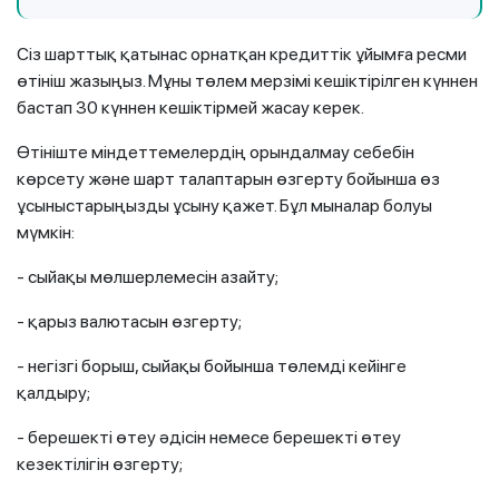
Сіз шарттық қатынас орнатқан кредиттік ұйымға ресми
өтініш жазыңыз. Мұны төлем мерзімі кешіктірілген күннен
бастап 30 күннен кешіктірмей жасау керек.
Өтініште міндеттемелердің орындалмау себебін
көрсету және шарт талаптарын өзгерту бойынша өз
ұсыныстарыңызды ұсыну қажет. Бұл мыналар болуы
мүмкін:
- сыйақы мөлшерлемесін азайту;
- қарыз валютасын өзгерту;
- негізгі борыш, сыйақы бойынша төлемді кейінге
қалдыру;
- берешекті өтеу әдісін немесе берешекті өтеу
кезектілігін өзгерту;