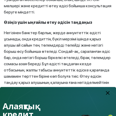
мөлшері және кредитті өтеу әдісі бойынша консультация
беруге міндетті.
Өзіңіз үшін ыңғайлы өтеу әдісін таңдаңыз
Негізінен банктер барлық жерде аннуитеттік әдісті
ұсынады, онда кредиттің бүкіл мерзімі ішінде қарыз
алушы ай сайын тең төлемдерді төлейді және негізгі
борыш өсу бойынша өтеледі. Сондай-ақ, сараланған әдіс
бар, онда негізгі борыш біркелкі өтеледі, бірақ төлемдер
сомасы азая береді. Бұл әдісті таңдаған кезде
отбасының жалпы табысы аннуитеттік әдіске қарағанда
шамамен төрттен біріне көп болуға тиіс. Өтеу әдісін
таңдау қарыз алушының қалауына ғана негізделмейтінін
атап өткен жөн, себебі ол сұратылған қарыздың
өлшемдеріне және қарыз алушының оны ай сайын
өтеуінің қаржылық қабілетіне байланысты.
Алаяқтық
кредит
Кредиттеу мерзімдеріне назар аударыңыз