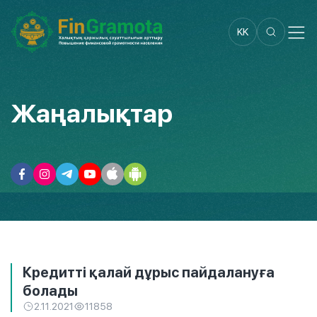
KK
Жаңалықтар
Кредитті қалай дұрыс пайдалануға
болады
2.11.2021
11858