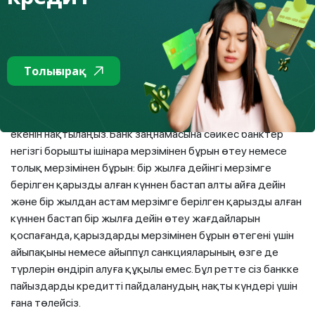
Артық төлем сомасы кредитте мерзімдеріне
байланысты болады, егер кредиттеу мерзімі ұзағырақ
болса, онда қарыз бойынша артық төлем де көп болады.
Банк менеджерінен қарызды ішінара немесе толық
Толығырақ
мерзімінен бұрын өтеу талаптарының қандай екенін, атап
айтқанда айыппұлдар мен артық төлемдерсіз кез келген
кезеңде мерзімінен бұрын өтеу мүмкіндігі бар не жоқ
екенін нақтылаңыз. Банк заңнамасына сәйкес банктер
негізгі борышты ішінара мерзімінен бұрын өтеу немесе
толық мерзімінен бұрын: бір жылға дейінгі мерзімге
берілген қарызды алған күннен бастап алты айға дейін
және бір жылдан астам мерзімге берілген қарызды алған
күннен бастап бір жылға дейін өтеу жағдайларын
қоспағанда, қарыздарды мерзімінен бұрын өтегені үшін
айыпақыны немесе айыппұл санкцияларының өзге де
түрлерін өндіріп алуға құқылы емес. Бұл ретте сіз банкке
пайыздарды кредитті пайдаланудың нақты күндері үшін
ғана төлейсіз.