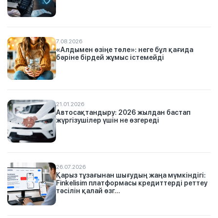
7.08.2026
«Алдымен өзіңе төле»: неге бұл қағида
бәріне бірдей жұмыс істемейді
21.01.2026
Автосақтандыру: 2026 жылдан бастап
жүргізушілер үшін не өзгереді
26.07.2026
Қарыз тұзағынан шығудың жаңа мүмкіндігі:
Finkelisim платформасы кредиттерді реттеу
тәсілін қалай өзг...