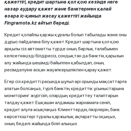
қажеттігі, кредит шартына қол қою кезінде неге
назар аудару қажет және банктермен қалай
өзара іс-қимыл жасау қажеттігі жайында
Fingramota.kz айтып береді.
Кредит қолайлы қаржы құралы болып табылады және оны
дұрыс пайдалана білу қажет. Кредит шартына қол қою
арқылы сіз автоматты түрде оның барлық талабымен
келісетініңізді білдіресіз, сондықтан да банктің қарызын
алу жайында шешімді байыппен қабылдап, оның
ресімделуіне асқан жауапкершілікпен қарау қажет.
Егер сіз кредитті расында шұғыл әрі орынды мақсаттарға
алатын болсаңыз, түрлі банктің кредиттік ұсыныстарына
мониторинг жүргізіп, олардың кредиттеу талаптарын
талдау қажет. Ешқашан алдамшы жарнамаға сеніп,
кредит алуға асықпаңыз. Клиенттердің пікірлерін, банк
көрсеткіштері туралы қаржылық ақпаратты оқыңыз,
оның беделі жайында біліп алыңыз.