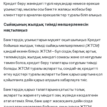
Кредит беру жөніндегі түрлі науқандар немесе ерекше
ұсыныстар, мысалы осы банкте жалақы жобасы бар
клиенттерге арналған ерекшеліктер туралы біліп алыңыз.
Сыйақының жылдық тиімді мөлшерлемесін
нақтылаңыз
Банктердің ұсыныстарын мұқият оқып шығыңыз. Кредит
бойынша жылдық тиімді сыйақы мөлшерлемесі
(ЖТСМ)
қандай екенін біліңіз. ЖТСМ – бұл сіздің барлық артық
төлеміңіздің жылдық мәндегі сомасы және ол неғұрлым
төмен болса, кредит беру талаптары соғұрлым тиімді
болады. ЖТСМ туралы ақпаратты, сондай-ақ кредитті
өтеу әдістері туралы ақпаратты банк қарыз шартына қол
қойылғанға дейін қарыз алушыға хабарлауға тиіс.
Банктердің қарыз талаптарына қатысты толық
ақпаратты жария ету міндеті заң жүзінде көзделгенін
атап өтеміз. Яғни, банк шарт жасасқанға дейін сізде
туындаған мәселелер бойынша, оның ішінде ЖТСМ