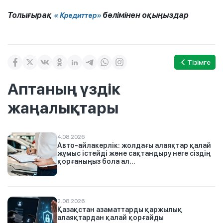
Толығырақ
бөлімінен оқыңыздар
«
Кредиттер»
Тізімге
Аптаның үздік
жаңалықтары
4.08.2026
Авто-айлакерлік: жолдағы алаяқтар қалай
жұмыс істейді және сақтандыру неге сіздің
қорғаныңыз бола ал...
2.08.2026
Қазақстан азаматтарды қаржылық
алаяқтардан қалай қорғайды