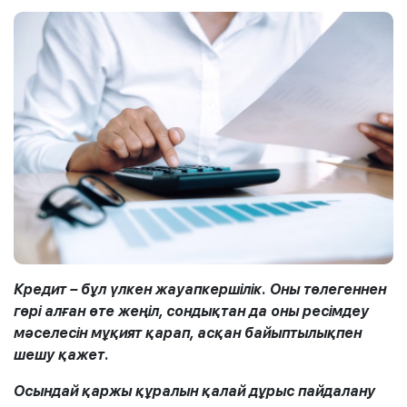
Кредит – бұл үлкен жауапкершілік. Оны төлегеннен
гөрі алған өте жеңіл, сондықтан да оны ресімдеу
мәселесін мұқият қарап, асқан байыптылықпен
шешу қажет.
Осындай қаржы құралын қалай дұрыс пайдалану