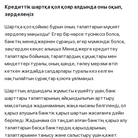
Кредиттік шартқа қол қояр алдында оны оқып,
зерделеңіз
Шартқа қол қоймас бұрын оның талаптарын мұқият
зерделеу маңызды! Егер бір нәрсе түсініксіз болса,
банктің менеджерінен сұраңыз, егер мүмкіндік болса,
заңгерден кеңес алыңыз. Менеджерге кредиттеу
талаптары бойынша, тараптардың құқықтары мен
міндеттері туралы, оның ішінде, төлеу мерзімі өтіп
кеткен жағдайда салдарлары туралы кез келген
нақтылайтын сұрақтар қоюға ұялмаңыз.
Шарттың алдындағы жұмысты күшейту үшін, банк
шарттары талаптарының айқындылығын арттыру
мақсатында жадынаманың жаңа нысаны белгіленді, ол
қарыз алушыға банктік қарыз шартын жасағанға дейін
беріледі. Жадынама сіз таңдап алған банктің қарыз алу
талаптарын басқа банктердің қарыздарының
талаптарымен танысу және салыстыру үшін қажет.