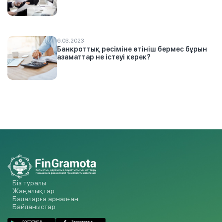
6.03.2023
Банкроттық рәсіміне өтініш бермес бұрын
азаматтар не істеуі керек?
Біз туралы
Жаңалықтар
Балаларға арналған
Байланыстар