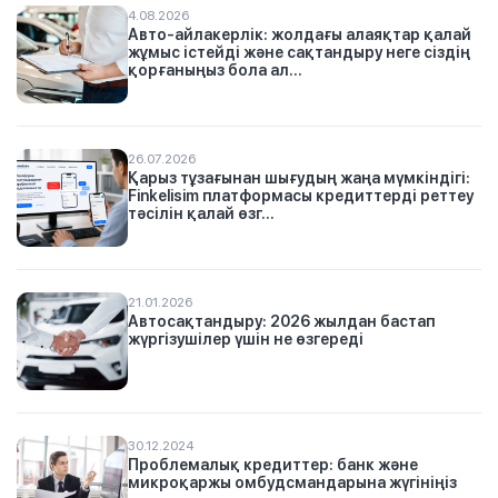
4.08.2026
Авто-айлакерлік: жолдағы алаяқтар қалай
жұмыс істейді және сақтандыру неге сіздің
қорғаныңыз бола ал...
26.07.2026
Қарыз тұзағынан шығудың жаңа мүмкіндігі:
Finkelisim платформасы кредиттерді реттеу
тәсілін қалай өзг...
21.01.2026
Автосақтандыру: 2026 жылдан бастап
жүргізушілер үшін не өзгереді
30.12.2024
Проблемалық кредиттер: банк және
микроқаржы омбудсмандарына жүгініңіз