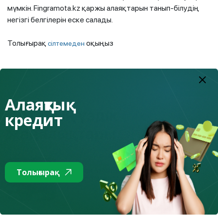
мүмкін. Fingramota.kz қаржы алаяқтарын танып-білудің
негізгі белгілерін еске салады.
Толығырақ
оқыңыз
сілтемеден
Тізімге
Алаяқтық
Аптаның үздік
кредит
жаңалықтары
2.08.2026
Қазақстан азаматтарды қаржылық
Толығырақ
алаяқтардан қалай қорғайды