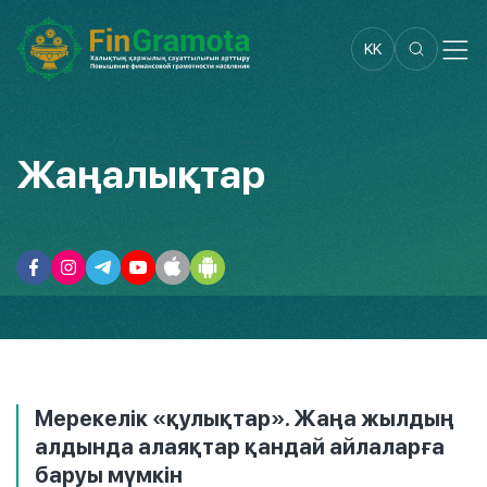
KK
Жаңалықтар
Мерекелік «қулықтар». Жаңа жылдың
алдында алаяқтар қандай айлаларға
баруы мүмкін