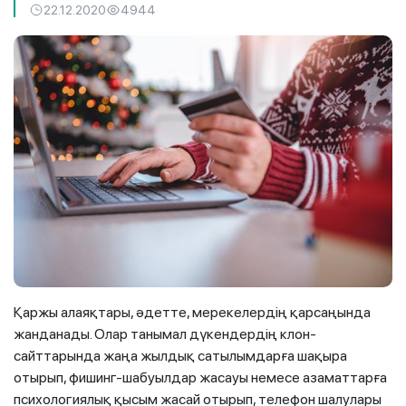
22.12.2020
4944
Қаржы алаяқтары, әдетте, мерекелердің қарсаңында
жанданады. Олар танымал дүкендердің клон-
сайттарында жаңа жылдық сатылымдарға шақыра
отырып, фишинг-шабуылдар жасауы немесе азаматтарға
психологиялық қысым жасай отырып, телефон шалулары