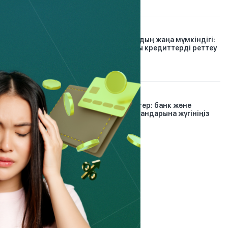
26.07.2026
Қарыз тұзағынан шығудың жаңа мүмкіндігі:
Finkelisim платформасы кредиттерді реттеу
тәсілін қалай өзг...
30.12.2024
Проблемалық кредиттер: банк және
микроқаржы омбудсмандарына жүгініңіз