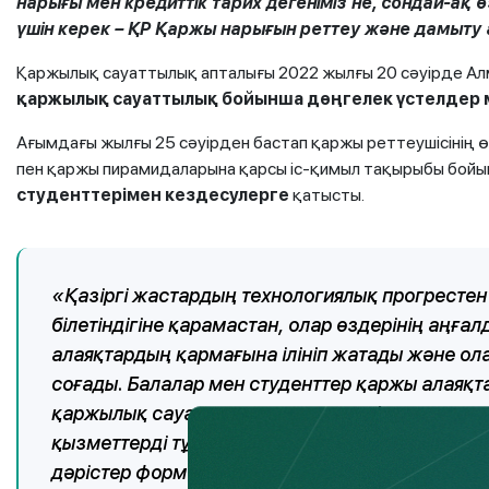
нарығы мен кредиттік тарих дегеніміз не, сондай-ақ 
үшін керек – ҚР Қаржы нарығын реттеу және дамыту аге
Қаржылық сауаттылық апталығы 2022 жылғы 20 сәуірде Алм
қаржылық сауаттылық бойынша дөңгелек үстелдер 
Ағымдағы жылғы 25 сәуірден бастап қаржы реттеушісінің ө
пен қаржы пирамидаларына қарсы іс-қимыл тақырыбы бой
студенттерімен кездесулерге
қатысты.
«Қазіргі жастардың технологиялық прогресте
білетіндігіне қарамастан, олар өздерінің аңғ
алаяқтардың қармағына ілініп жатады және о
соғады. Балалар мен студенттер қаржы алаяқт
қаржылық сауаттылықты меңгеруді ерте жастан
қызметтерді тұтынушылардың құқықтарын қорға
дәрістер форматындағы оқыту іс-шаралары Қа