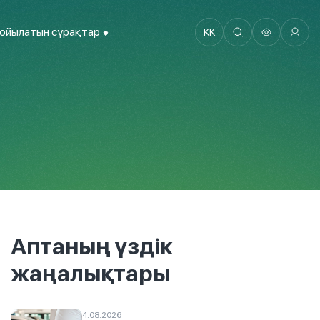
қойылатын сұрақтар
KK
Аптаның үздік
жаңалықтары
4.08.2026