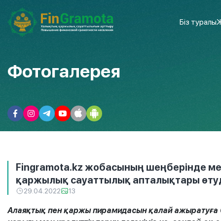
Біз туралы
Ж
Фотогалерея
Fingramota.kz жобасының шеңберінде м
қаржылық сауаттылық апталықтары өту
29.04.2022
13
Алаяқтық пен қаржы пирамидасын қалай ажыратуға б