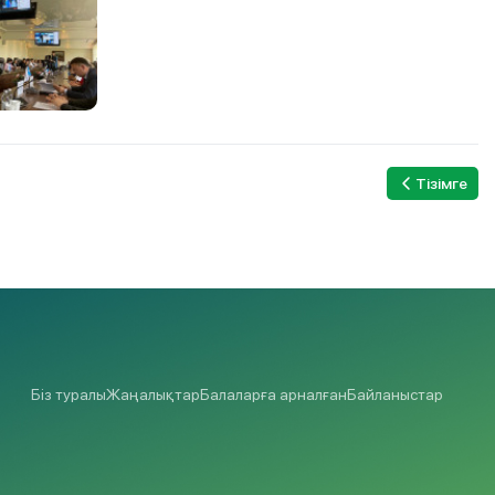
Тізімге
Біз туралы
Жаңалықтар
Балаларға арналған
Байланыстар