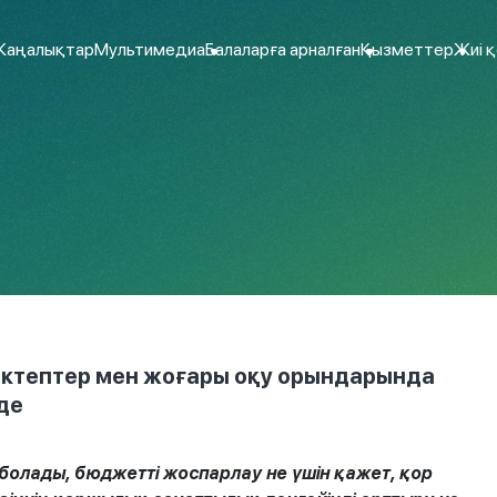
аңалықтар
Мультимедиа
Балаларға арналған
Қызметтер
Жиі 
ектептер мен жоғары оқу орындарында
де
олады, бюджетті жоспарлау не үшін қажет, қор