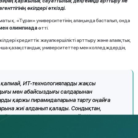
өзіңнің қаржылық сауаттылық деңгейіңді арттыру не
нттігінің өкілдері өткізді.
аты қ. «Тұран» университетінің алаңында басталып, онда
мен олимпиада
өтті.
кілдері кредиттік жауапкершілікті арттыру және алаяқтық
ынша қазақстандық университеттер мен колледждердің
н қалмай, ИТ-технологияларды жақсы
алдығы мен абайсыздығы салдарынан
ларды қаржы пирамидаларына тарту оңайға
арына жиі алданып қалады. Сондықтан,
 бастау керек!», - деп есептейді Қаржылық
у департаментінің директоры А. Терентьев. Ол
ржылық сауаттылықты арттырудың 2020 – 2024