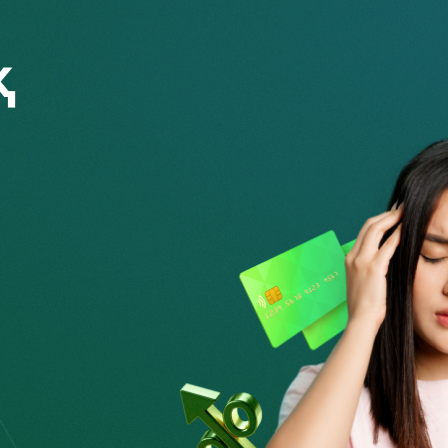
кізіліп жатқанын және Қазақстанның барлық
алғаш рет 2022 жылғы 29 сәуірден бастап Агенттіктің
 және ҚМА-мен бірлесіп ұйымдастырған балалардың
ң
өткенін айтты. Алғашқы сабақтар Алматы қаласындағы
шылары үшін өткізілді. Оқушыларға цифрлық гигиена,
арының белгілері туралы айтылды.
 тыңдаушы немесе дәріскер ретінде қатысқыңыз келсе,
рқылы немесе Fingramota Online мобильдік қосымшасы
жүктеп алуға болады:
-online/id1134502211
s?id=kz.nationalbank.appeals
online.fingramota.kz/ru
.