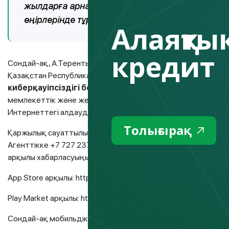
жылдарға арналған тұжырымдамасы аясында өт
өңірлерінде тұрақты түрде өтетінін айтты.
Алаяқтық
кредит
Сондай-ақ, А.Терентьев жалпы білім беретін мектептерде 
Қазақстан Республикасы Білім және ғылым министрлігімен
киберқауіпсіздігі бойынша тақырыптық сағаттарды
мемлекеттік және жекеменшік мектептерде 5-11 сынып оқу
Интернеттегі алдаудың негізгі жолдары, қаржы пирамидал
Толығырақ
Қаржылық сауаттылықты арттыруға арналған іс-шараларға
Агенттікке +7 727 237 1000 нөмірі бойынша Call-орталық а
арқылы хабарласуыңызға болады, оны мына сілтемелерден 
App Store арқылы: https://apps.apple.com/kz/app/fingramota
Play Market арқылы: https://play.google.com/store/apps/detail
Сондай-ақ мобильдік қосымшаның веб-нұсқасы бар:
http://