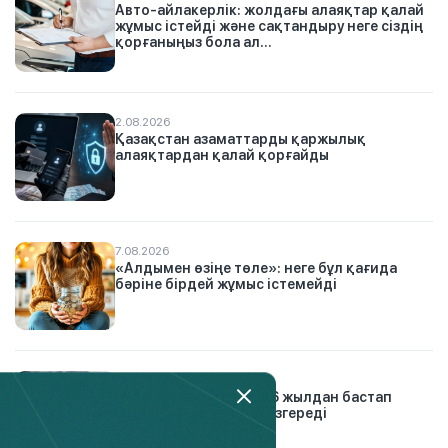
Авто-айлакерлік: жолдағы алаяқтар қалай
жұмыс істейді және сақтандыру неге сіздің
қорғаныңыз бола ал...
2.08.2026
Қазақстан азаматтарды қаржылық
алаяқтардан қалай қорғайды
7.08.2026
«Алдымен өзіңе төле»: неге бұл қағида
бәріне бірдей жұмыс істемейді
21.01.2026
Автосақтандыру: 2026 жылдан бастап
жүргізушілер үшін не өзгереді