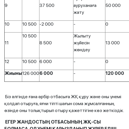
9
37 500
ауруханаға
50 000
жату
10
10 500
-2 000
-
0
10 500
Жылыту
11
8 500
жүйесін
13 000
жөндеу
12
10 500
6 000
-
0
Жиыны
126 000
6
000
-
120 000
Біз әлгінде ғана әрбір отбасыға ЖҚ құру және оны үнемі
қолдап отыруға, яғни тіпті шағын сома жұмсалғанның
өзінде оны толықтырып отыру қажеттігіне көз жеткіздік.
ЕГЕР ЖАНДОСТЫҢ ОТБАСЫНЫҢ ЖҚ-СЫ
БОЛМАСА, ОЛ ҮНЕМІ ҚАРЫЗДАНЫП ЖҮРЕР ЕДІ!!!