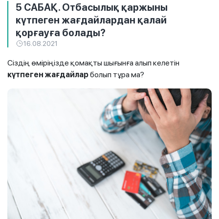
5 САБАҚ. Отбасылық қаржыны
күтпеген жағдайлардан қалай
қорғауға болады?
16.08.2021
Сіздің өміріңізде қомақты шығынға алып келетін
күтпеген жағдайлар
болып тұра ма?