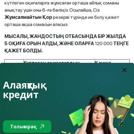
күтпеген оқиғаларға жұмсаған орташа айлық соманы
анықтау үшін оны 6-ға бөліңіз. Осылайша, Сіз
Жұмсалмайтын Қор
резерві түрінде ие болу қажет
орташа ақша сомасын аласыз.
МЫСАЛЫ, ЖАНДОСТЫҢ ОТБАСЫНДА БІР ЖЫЛДА
5 ОҚИҒА ОРЫН АЛДЫ, ЖӘНЕ ОЛАРҒА
120 000
ТЕҢГЕ
ҚАЖЕТ БОЛДЫ.
Күтпеген оқиғалардың
Қанша
Ай
сипаттамасы
жұмсалды
Алаяқтық
1
-
0
кредит
Отбасы мүшелері түгелдей
2
20 000
тұмаумен ауырды
3
-
0
Толығырақ
4
Кір жуу машинасын жөндеу
7 000