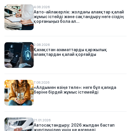
4.08.2026
Авто-айлакерлік: жолдағы алаяқтар қалай
жұмыс істейді және сақтандыру неге сіздің
қорғаныңыз бола ал...
2.08.2026
Қазақстан азаматтарды қаржылық
алаяқтардан қалай қорғайды
7.08.2026
«Алдымен өзіңе төле»: неге бұл қағида
бәріне бірдей жұмыс істемейді
21.01.2026
Автосақтандыру: 2026 жылдан бастап
жүргізушілер үшін не өзгереді