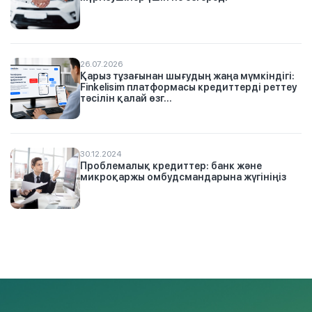
26.07.2026
Қарыз тұзағынан шығудың жаңа мүмкіндігі:
Finkelisim платформасы кредиттерді реттеу
тәсілін қалай өзг...
30.12.2024
Проблемалық кредиттер: банк және
микроқаржы омбудсмандарына жүгініңіз