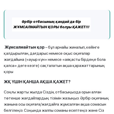
Әрбір отбасының қандай да бір
ЖҰМСАЛМАЙТЫН ҚОРЫ болуы ҚАЖЕТ!!!
Жұмсалмайтын қор
– бұл арнайы жиналып, кейінге
қалдырылған, дағдарыс немесе оқыс оқиғалар
жағдайына («ауыр күн» немесе «аяқасты бірдеңе бола
қалса» деге кезге) сақталатын ақша қаражаттарының
қоры
ЖҚ ҮШІН ҚАНША АҚША ҚАЖЕТ?
Соңғы жарты жылда Сіздің отбасыңызда орын алған
төтенше жағдайлардың тізімін жазыңыз. Әрбір оқиғаның
жанына осы оқиғаға/жағдайға жұмсалған ақша сомасын
белгілеңіз. Соңында жалпы соманы есептеңіз және Сіз