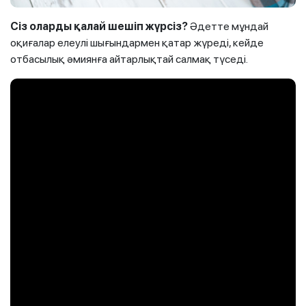
Сіз оларды қалай
шешіп
жүрсіз?
Әдетте мұндай
оқиғалар елеулі шығындармен қатар жүреді, кейде
отбасылық әмиянға айтарлықтай салмақ түседі.