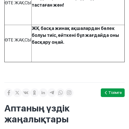
ӨТЕ ЖАҚСЫ
тастаған жөн!
ЖҚ басқа жинақ ақшалардан бөлек
болуы тиіс, өйткені бұл жағдайда оны
ӨТЕ ЖАҚСЫ
басқару оңай.
Тізімге
Аптаның үздік
жаңалықтары