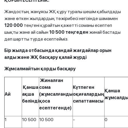
ҚОРЫН ЕСЕПТЕЙІК:
Жандостың жанұясы ЖҚ құру туралы шешім қабылдады
және өткен жылдардың тәжірибесі негізінде шамамен
120 000
теңгені құрайтын қажетті соманы есептеп
шықты және ай сайын
10 500
теңгеден
жинай бастады
деп шартты түрде есептейміз.
Бір жылда отбасында қандай жағдайлар орын
алды және ЖҚ басқару қалай жүрді
Жұмсалмайтын қорды басқару
Жиналған
Қанша
сома
Күтпеген
Қанша
Ай
ақша
(жұмсалғанды
оқиғалардың
жұмсалд
бөлінді
қоса
сипаттамасы
есептегенде)
1
10 500
10 500
-
0