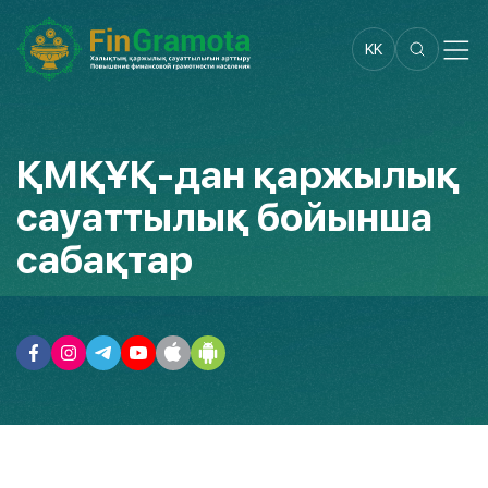
KK
ҚМҚҰҚ-дан қаржылық
сауаттылық бойынша
сабақтар