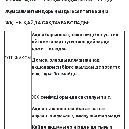
Жұмсалмайтын Қорыңызды есептеп көріңіз
ЖҚ-НЫ ҚАЙДА САҚТАУҒА БОЛАДЫ:
Ақша барынша қолжетімді болуы тиіс,
өйткені олар шұғыл жағдайларда
қажет болады.
ӨТЕ ЖАҚСЫ
Демек, оларды қалған жинақ
ақшалармен бірге жылдам депозитте
сақтауға болмайды.
ЖҚ сенімді орында сақталуы тиіс.
Ақшаны жоспарланбаған сатып
алуларға жұмсап қоймау аса маңызды.
Кейде ақшаны өзіңізден де тығып