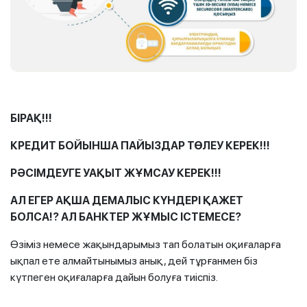
БІРАҚ
!!!
КРЕДИТ БОЙЫНША ПАЙЫЗДАР ТӨЛЕУ КЕРЕК
!!!
РӘСІМДЕУГЕ УАҚЫТ ЖҰМСАУ КЕРЕК
!!!
АЛ ЕГЕР АҚША ДЕМАЛЫС КҮНДЕРІ ҚАЖЕТ
БОЛСА
!?
АЛ БАНКТЕР ЖҰМЫС ІСТЕМЕСЕ
?
Өзіміз немесе жақындарымыз тап болатын оқиғаларға
ықпал ете алмайтынымыз анық, дей тұрғанмен біз
күтпеген оқиғаларға дайын болуға тиіспіз.