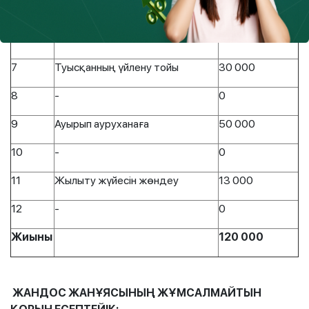
5
-
0
6
-
0
7
Туысқанның үйлену тойы
30 000
8
-
0
9
Ауырып ауруханаға
50 000
10
-
0
11
Жылыту жүйесін жөндеу
13 000
12
-
0
Жиыны
1
2
0 000
ЖАНДОС ЖАНҰЯСЫНЫҢ ЖҰМСАЛМАЙТЫН