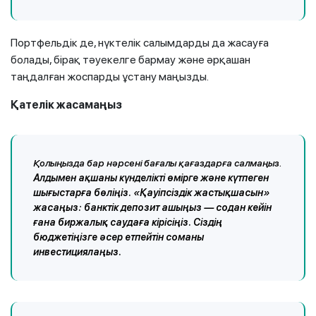
Портфельдік де, нүктелік салымдарды да жасауға
болады, бірақ тәуекелге бармау және әрқашан
таңдалған жоспарды ұстану маңызды.
Қателік жасамаңыз
Қолыңызда бар нәрсені бағалы қағаздарға салмаңыз.
Алдымен ақшаны күнделікті өмірге және күтпеген
шығыстарға бөліңіз. «Қауіпсіздік жастықшасын»
жасаңыз: банктік депозит ашыңыз — содан кейін
ғана биржалық саудаға кірісіңіз. Сіздің
бюджетіңізге әсер етпейтін соманы
инвестициялаңыз.