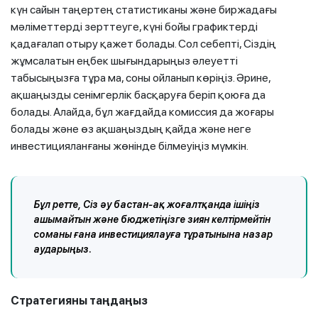
күн сайын таңертең статистиканы және биржадағы
мәліметтерді зерттеуге, күні бойы графиктерді
қадағалап отыру қажет болады. Сол себепті, Сіздің
жұмсалатын еңбек шығындарыңыз әлеуетті
табысыңызға тұра ма, соны ойланып көріңіз. Әрине,
ақшаңызды сенімгерлік басқаруға беріп қоюға да
болады. Алайда, бұл жағдайда комиссия да жоғары
болады және өз ақшаңыздың қайда және неге
инвестицияланғаны жөнінде білмеуіңіз мүмкін.
Бұл ретте, Сіз әу бастан-ақ жоғалтқанда ішіңіз
ашымайтын және бюджетіңізге зиян келтірмейтін
соманы ғана инвестициялауға тұратынына назар
аударыңыз.
Стратегияны таңдаңыз