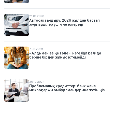
21.01.2026
Автосақтандыру: 2026 жылдан бастап
жүргізушілер үшін не өзгереді
7.08.2026
«Алдымен өзіңе төле»: неге бұл қағида
бәріне бірдей жұмыс істемейді
30.12.2024
Проблемалық кредиттер: банк және
микроқаржы омбудсмандарына жүгініңіз