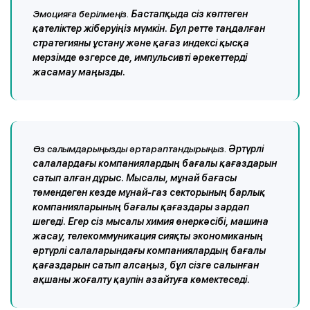
Эмоцияға берілмеңіз.
Бастапқыда сіз көптеген
қателіктер жіберуіңіз мүмкін. Бұл ретте таңдалған
стратегияны ұстану және қағаз индексі қысқа
мерзімде өзгерсе де, импульсивті әрекеттерді
жасамау маңызды.
Өз салымдарыңызды әртараптандырыңыз.
Әртүрлі
салалардағы компаниялардың бағалы қағаздарын
сатып алған дұрыс. Мысалы, мұнай бағасы
төмендеген кезде мұнай-газ секторының барлық
компанияларының бағалы қағаздары зардап
шегеді. Егер сіз мысалы химия өнеркәсібі, машина
жасау, телекоммуникация сияқты экономиканың
әртүрлі салаларындағы компаниялардың бағалы
қағаздарын сатып алсаңыз, бұл сізге салынған
ақшаны жоғалту қаупін азайтуға көмектеседі.