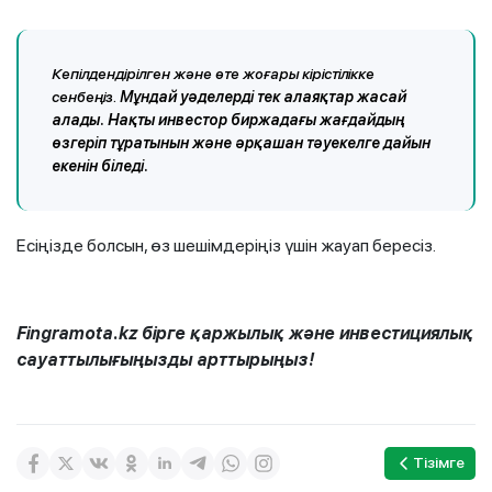
Кепілдендірілген және өте жоғары кірістілікке
сенбеңіз.
Мұндай уәделерді тек алаяқтар жасай
алады. Нақты инвестор биржадағы жағдайдың
өзгеріп тұратынын және әрқашан тәуекелге дайын
екенін біледі.
Есіңізде болсын, өз шешімдеріңіз үшін жауап бересіз.
Fingramota.kz бірге қаржылық және инвестициялық
сауаттылығыңызды арттырыңыз!
Тізімге