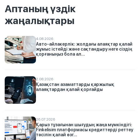
Аптаның үздік
жаңалықтары
4.08.2026
Авто-айлакерлік: жолдағы алаяқтар қалай
жұмыс істейді және сақтандыру неге сіздің
қорғаныңыз бола ал...
2.08.2026
Қазақстан азаматтарды қаржылық
алаяқтардан қалай қорғайды
26.07.2026
Қарыз тұзағынан шығудың жаңа мүмкіндігі:
Finkelisim платформасы кредиттерді реттеу
тәсілін қалай өзг...