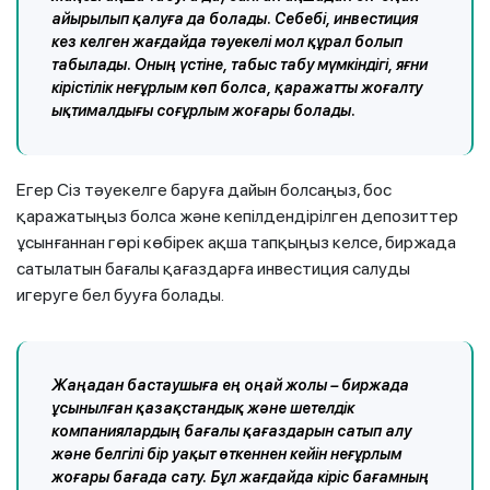
айырылып қалуға да болады. Себебі, инвестиция
кез келген жағдайда тәуекелі мол құрал болып
табылады. Оның үстіне, табыс табу мүмкіндігі, яғни
кірістілік неғұрлым көп болса, қаражатты жоғалту
ықтималдығы соғұрлым жоғары болады.
Егер Сіз тәуекелге баруға дайын болсаңыз, бос
қаражатыңыз болса және кепілдендірілген депозиттер
ұсынғаннан гөрі көбірек ақша тапқыңыз келсе, биржада
сатылатын бағалы қағаздарға инвестиция салуды
игеруге бел бууға болады.
Жаңадан бастаушыға ең оңай жолы – биржада
ұсынылған қазақстандық және шетелдік
компаниялардың бағалы қағаздарын сатып алу
және белгілі бір уақыт өткеннен кейін неғұрлым
жоғары бағада сату. Бұл жағдайда кіріс бағамның