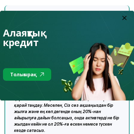
Стратегия — бұл сіздің биржадағы тактикаңыз бен
мінез-құлқыңыздың стилін айқындайтын
Алаяқтық
инвестициялаудағы кейбір критерийлер. Сіз қандай
активтермен сауда-саттық жүргізетініңізді,
кредит
операцияларды қандай жилікпен жасайтыныңызды
және шешімдер қабылдау кезінде нені басшылыққа
алтыныңызды шешіп алу қажет. Сіз
жаңалықтармен, баға белгілеулермен және
нарыққа әсер ететін сыртқы факторлармен
Толығырақ
танысып, оларды зерттеуге уақыт бөлуге дайын
екеніңізді шешіп алыңыз.
Сіз қарапайым, сондай-ақ аралас стратегияларды
қолдануыңызға болады. Оның ішіндегі ең
қарапайымы – мерзім мен залалдың мөлшеріне
қарай таңдау. Мәселен, Сіз сөз ақшаңыздан бір
жылға және ең көп дегенде оның 20%-нан
айырылуға дайын болсаңыз, онда активтерді не бір
жылдан кейін не ол 20%-ға өскен немесе түскен
кезде сатасыз.