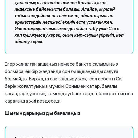
қаншалықты өскеніне немесе бағалы қағаз
индексіне байланысты болады. Алайда, мұндай
табыс кездейсоқ сәттілік емес, ойластырылған
әрекеттердің нәтижесі екенін есте ұстаған жөн.
Инвестициядан шынымен де пайда табу үшін Сізге
көп күш жұмсау керек, оның қыр-сырын үйреніп, көп
ойлану керек.
Егер жиналған ақшаңыз немесе банкте салымыңыз
болмаса, ешбір жағдайда соңғы ақшаңызды салуға
болмайды. Биржада сақтандыру жоқ, сол себепті Сіз
бәрін жоғалтуыңыз мүмкін. Сонымен қатар, бағалы
қағаздар құнының төмендеуі банктердің банкроттығына
қарағанда жиі кездеседі.
Шығындарыңызды бағалаңыз