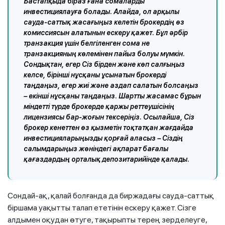
Бастапқыда біраз ғана сомаларды
инвестициялауға болады. Алайда, ол арқылы
сауда-саттық жасағыңыз келетін брокердің өз
комиссиясын алатынын ескеру қажет. Бұл әрбір
транзакция үшін белгіленген сома не
транзакцияның көлемінен пайыз болуы мүмкін.
Сондықтан, егер Сіз бірден және көп салғыңыз
келсе, бірінші нұсқаны ұсынатын брокерді
таңдаңыз, егер жиі және аздап салатын болсаңыз
– екінші нұсқаны таңдаңыз. Шартты жасамас бұрын
міндетті түрде брокерде қаржы реттеушісінің
лицензиясы бар-жоғын тексеріңіз. Осылайша, Сіз
брокер кенеттен өз қызметін тоқтатқан жағдайда
инвестицияларыңызды қорғай аласыз – Сіздің
салымдарыңыз жөніндегі ақпарат бағалы
қағаздардың орталық депозитарийінде қалады.
Сондай-ақ, қалай болғанда да биржадағы сауда-саттық
біршама уақытты талап ететінін ескеру қажет. Сізге
алдымен оқудан өтуге, тақырыпты терең зерделеуге,