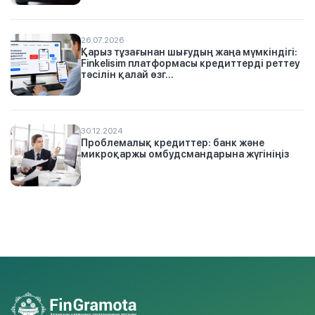
26.07.2026
Қарыз тұзағынан шығудың жаңа мүмкіндігі:
Finkelisim платформасы кредиттерді реттеу
тәсілін қалай өзг...
30.12.2024
Проблемалық кредиттер: банк және
микроқаржы омбудсмандарына жүгініңіз