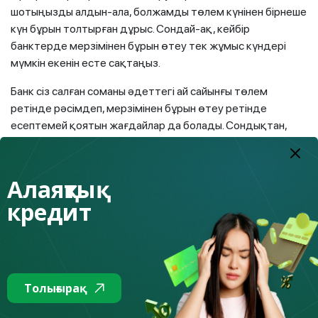
шотыңызды алдын-ала, болжамды төлем күнінен бірнеше
күн бұрын толтырған дұрыс. Сондай-ақ, кейбір
банктерде мерзімінен бұрын өтеу тек жұмыс күндері
мүмкін екенін есте сақтаңыз.
Банк сіз салған соманы әдеттегі ай сайынғы төлем
ретінде рәсімдеп, мерзімінен бұрын өтеу ретінде
есептемей қоятын жағдайлар да болады. Сондықтан,
түсініспеушіліктерді болдырмау үшін мерзімінен бұрын
төлем жасағанға дейін, алдын ала кредитормен
байланысып, ниетіңіз туралы ескертіп, Сіздің
Алаяқтық
жағдайыңызда мұны қалай жасау керектігін нақтылаған
кредит
дұрыс.
Егер сіз кредитті мерзімінен бұрын толығымен өтеген
болсаңыз, онда сіз кредит ұйымынан кредиттің толық
жабылғаны туралы қолтаңбалары мен мөрлері бар ресми
Толығырақ
анықтаманы ала аласыз. Кредиттік ұйымдар бұл қызметті
ақылы негізде ұсынуға құқылы, мұны есте сақтаңыз.