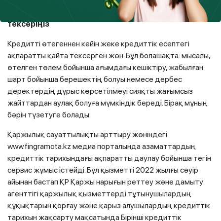
5-қадам. Өзіңіздің кредиттік тарихыңызды
тексеріңіз
Кредитті өтегеннен кейін жеке кредиттік есептегі
ақпаратты қайта тексерген жөн. Бұл болашақта: мысалы,
өтелген төлем бойынша ағымдағы кешіктіру, жабылған
шарт бойынша берешектің болуы немесе дербес
деректердің дұрыс көрсетілмеуі сияқты жағымсыз
жайттардан аулақ болуға мүмкіндік береді. Бірақ мұның
бәрін түзетуге болады.
Қаржылық сауаттылықты арттыру жөніндегі
www.fingramota.kz медиа порталында азаматтардың
кредиттік тарихындағы ақпаратты даулау бойынша тегін
сервис жұмыс істейді. Бұл қызметті 2022 жылғы сәуір
айынан бастап ҚР Қаржы нарығын реттеу және дамыту
агенттігі қаржылық қызметтерді тұтынушылардың
құқықтарын қорғау және қарыз алушылардың кредиттік
тарихын жақсарту мақсатында Бірінші кредиттік