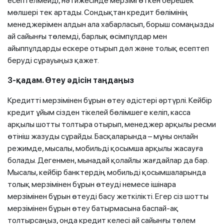
есептелмейді, нәтижесінде мерзімі өткен берешек
мөлшері тек артады. Сондықтан кредит бөлімінің
менеджерімен алдын ала хабарласып, борыш сомаңызды
ай сайынғы төлемді, барлық өсімпұлдар мен
айыппұлдарды ескере отырып дәл және толық есептеп
беруді сұрауыңыз қажет.
3-қадам. Өтеу әдісін таңдаңыз
Кредитті мерзімінен бұрын өтеу әдістері әртүрлі. Кейбір
кредит ұйым сізден тікелей бөлімшеге келіп, касса
арқылы шотты толтыра отырып, менеджер арқылы ресми
өтініш жазуды сұрайды. Басқаларында – мұны онлайн
режимде, мысалы, мобильді қосымша арқылы жасауға
болады. Дегенмен, мынадай қолайлы жағдайлар да бар.
Мысалы, кейбір банктердің мобильді қосымшаларында
толық мерзімінен бұрын өтеуді немесе ішінара
мерзімінен бұрын өтеуді басу жеткілікті. Егер сіз шотты
мерзімінен бұрын өтеу батырмасына баспай-ақ
толтырсаңыз, онда кредит келесі ай сайынғы төлем