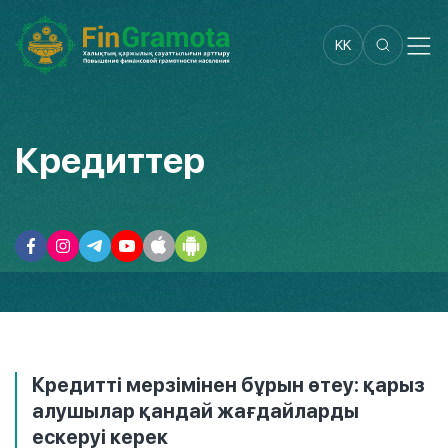
KK
Кредиттер
Кредитті мерзімінен бұрын өтеу: қарыз
алушылар қандай жағдайларды
ескеруі керек