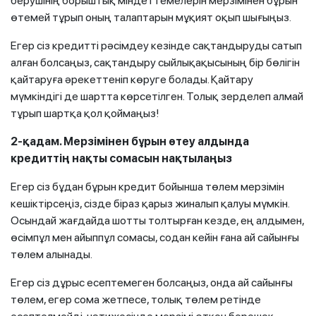
берушінің борыштық міндеттемелерін мерзімінен бұрын
өтемей тұрып оның талаптарын мұқият оқып шығыңыз.
Егер сіз кредитті рәсімдеу кезінде сақтандыруды сатып
алған болсаңыз, сақтандыру сыйлықақысының бір бөлігін
қайтаруға әрекеттеніп көруге болады. Қайтару
мүмкіндігі де шартта көрсетілген. Толық зерделеп алмай
тұрып шартқа қол қоймаңыз!
2-қадам. Мерзімінен бұрын өтеу алдында
кредиттің нақты сомасын нақтылаңыз
Егер сіз бұдан бұрын кредит бойынша төлем мерзімін
кешіктірсеңіз, сізде біраз қарыз жиналып қалуы мүмкін.
Осындай жағдайда шотты толтырған кезде, ең алдымен,
өсімпұл мен айыппұл сомасы, содан кейін ғана ай сайынғы
төлем алынады.
Егер сіз дұрыс есептемеген болсаңыз, онда ай сайынғы
төлем, егер сома жетпесе, толық төлем ретінде