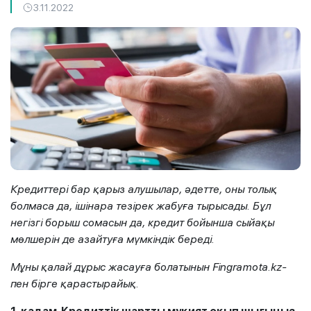
3.11.2022
Кредиттері бар қарыз алушылар, әдетте, оны толық
болмаса да, ішінара тезірек жабуға тырысады. Бұл
негізгі борыш сомасын да, кредит бойынша сыйақы
мөлшерін де азайтуға мүмкіндік береді.
Мұны қалай дұрыс жасауға болатынын Fingramota.kz-
пен бірге қарастырайық.