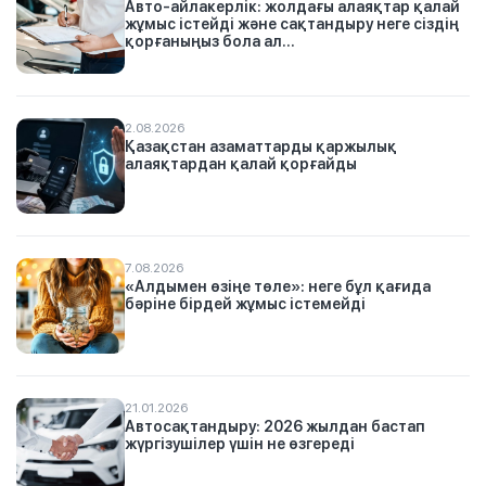
Авто-айлакерлік: жолдағы алаяқтар қалай
жұмыс істейді және сақтандыру неге сіздің
қорғаныңыз бола ал...
2.08.2026
Қазақстан азаматтарды қаржылық
алаяқтардан қалай қорғайды
7.08.2026
«Алдымен өзіңе төле»: неге бұл қағида
бәріне бірдей жұмыс істемейді
21.01.2026
Автосақтандыру: 2026 жылдан бастап
жүргізушілер үшін не өзгереді