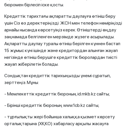
бюромен бірлесіп іске қосты.
Кредиттік тарихтағы ақпаратты даулауға өтініш беру
үшін Сіз өз деректеріңізді: ЖСН мен телефон нөміріңізді
арнайы нысанда көрсетуіңіз керек. Өтініштерді өңдеу
заңнамада белгіленген мерзімде жүзеге асырылады.
Ақпаратты даулау туралы өтініш берілген күннен бастап
15 жұмыс күні ішінде және кредитордан алынған жауап
негізінде өтініш берушіге кредиттік бюролардан тиісті
жауап жіберілетін болады.
Сондықтан кредиттік тарихыңызды үнемі сұратып,
зерттеңіз. Мұны:
- Мемлекеттік кредиттік бюроның id.mkb.kz сайты;
- Бірінші кредиттік бюроның www.1cb.kz сайты;
- тұрғылықты жері бойынша халыққа қызмет көрсету
орталықтарына (ХҚКО) хабарласу арқылы жасауға