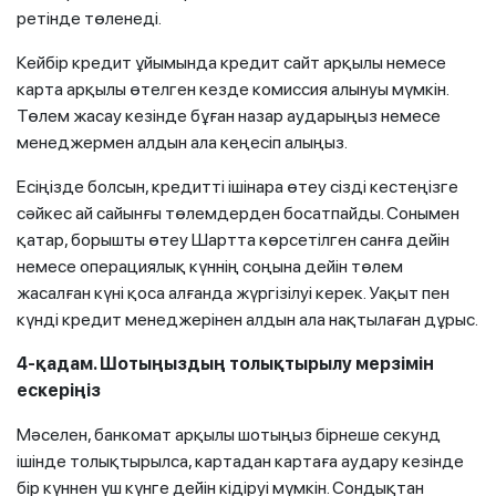
ретінде төленеді.
Кейбір кредит ұйымында кредит сайт арқылы немесе
карта арқылы өтелген кезде комиссия алынуы мүмкін.
Төлем жасау кезінде бұған назар аударыңыз немесе
менеджермен алдын ала кеңесіп алыңыз.
Есіңізде болсын, кредитті ішінара өтеу сізді кестеңізге
сәйкес ай сайынғы төлемдерден босатпайды. Сонымен
қатар, борышты өтеу Шартта көрсетілген санға дейін
немесе операциялық күннің соңына дейін төлем
жасалған күні қоса алғанда жүргізілуі керек. Уақыт пен
күнді кредит менеджерінен алдын ала нақтылаған дұрыс.
4-қадам. Шотыңыздың толықтырылу мерзімін
ескеріңіз
Мәселен, банкомат арқылы шотыңыз бірнеше секунд
ішінде толықтырылса, картадан картаға аудару кезінде
бір күннен үш күнге дейін кідіруі мүмкін. Сондықтан