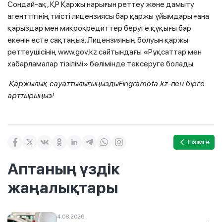
Сондай-ақ, ҚР Қаржы нарығын реттеу және дамыту
агенттігінің тиісті лицензиясы бар қаржы ұйымдары ғана
қарыздар мен микрокредиттер беруге құқығы бар
екенін есте сақтаңыз. Лицензияның болуын қаржы
реттеушісінің www.gov.kz сайтындағы «Рұқсаттар мен
хабарламалар тізілімі» бөлімінде тексеруге болады.
Қаржылық сауаттылығыңызды
Fingramota.kz-пен бірге
арттырыңыз!
Тізімге
Аптаның үздік
жаңалықтары
4.08.2026