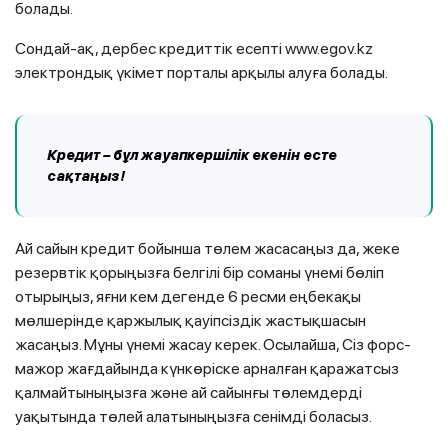
болады.
Сондай-ақ, дербес кредиттік есепті www.egov.kz
электрондық үкімет порталы арқылы алуға болады.
Кредит – бұл жауапкершілік екенін есте
сақтаңыз!
Ай сайын кредит бойынша төлем жасасаңыз да, жеке
резервтік қорыңызға белгілі бір соманы үнемі бөліп
отырыңыз, яғни кем дегенде 6 ресми еңбекақы
мөлшерінде қаржылық қауіпсіздік жастықшасын
жасаңыз. Мұны үнемі жасау керек. Осылайша, Сіз форс-
мажор жағдайында күнкөріске арналған қаражатсыз
қалмайтыныңызға және ай сайынғы төлемдерді
уақытында төлей алатыныңызға сенімді боласыз.