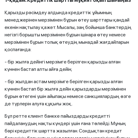
1-қадам. Кредиттік шартты мұқият оқып шығыңыз
Қарызды рәсімдеу алдында кредиттік ұйымның
менеджерінен мерзімінен бұрын өтеу шарттары қандай
екенін нақтылау қажет. Мысалы, заң бойынша банктердің
негізгі борышты мерзімінен бұрын ішінара өтеу немесе
мерзімінен бұрын толық өтеудің мынадай жағдайларын
қоспағанда:
- бір жылға дейінгі мерзімге берілген қарызды алған
күннен бастап алты айға дейін;
- бір жылдан астам мерзімге берілген қарызды алған
күннен бастап бір жылға дейін қарыздарды мерзімінен
бұрын өтегені үшін айыпақы немесе санкциялардың өзге
де түрлерін алуға құқығы жоқ.
Бұл ретте клиент банкке пайыздарды кредитті
пайдаланудың нақты күндері үшін ғана төлейді. Мұның
бәрі кредиттік шартта жазылған. Сондықтан кредит