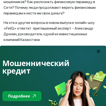
мошенников? Как распознать финансовую пирамиду в
Сети? Почему люди продолжают верить финансовым
пирамидам и нести им свои деньги?
На эти и другие вопросы в новом выпуске онлайн-шоу
«FinIQ» ответит приглашенный эксперт - Александр
Дронин, руководитель одной из инвестиционных
компаний Казахстана.
Повышайте свою финансовую грамотность вместе с нами
и подписывайтесь на наш аккаунт!
Мошеннический
кредит
К списку
Топ недели
Подробнее
4.08.2026