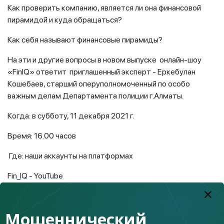
Как проверить компанию, является ли она финансовой
пирамидой и куда обращаться?
Как себя называют финансовые пирамиды?
На эти и другие вопросы в новом выпуске онлайн-шоу
«FinIQ» ответит приглашенный эксперт - Еркебулан
Кошебаев, старший оперуполномоченный по особо
важным делам Департамента полиции г.Алматы.
Когда: в субботу, 11 декабря 2021 г.
Время: 16.00 часов
Где: наши аккаунты на платформах
Fin_IQ - YouTube
Fin_IQ - Aitube
Мошеннический
Fin_IQ.kz - Instagram