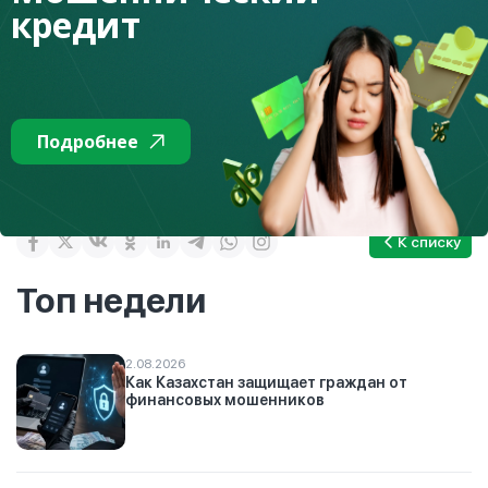
кредит
✔️ Fin_IQ_kz - Facebook
Повышайте свою финансовую грамотность вместе с нами
и подписывайтесь на наш аккаунт!
Подробнее
К списку
Топ недели
2.08.2026
Как Казахстан защищает граждан от
финансовых мошенников