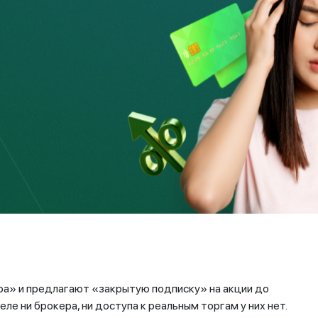
И если человек пойдет на поводу у мошенников, то они
з доверчивого клиента все деньги, то связь
тся, менеджер блокирует номер, поддержка
егистрированные за рубежом или на
ра» и предлагают «закрытую подписку» на акции до
ле ни брокера, ни доступа к реальным торгам у них нет.