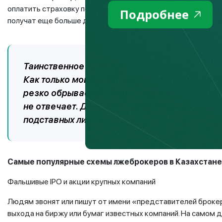
оплатить страховку перевода или комиссию и налог бирже. 
Подробнее
получат еще больше денег.
Таинственное исчезновение
Как только мошенники поймут, что выкачали и
резко обрывается. Сайт больше не открывае
не отвечает. Деньги уже ушли на счета, зар
подставных лиц.
Самые популярные схемы лжеброкеров в Казахстане
Фальшивые IPO и акции крупных компаний
Людям звонят или пишут от имени «представителей броке
выхода на биржу или бумаг известных компаний. На самом де