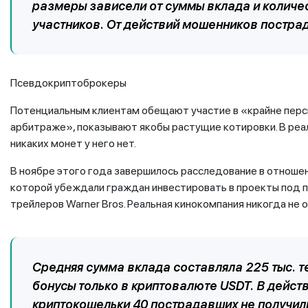
размеры зависели от суммы вклада и колич
участников. От действий мошенников пострад
Псевдокриптоброкеры
Потенциальным клиентам обещают участие в «крайне перс
арбитраже», показывают якобы растущие котировки. В реа
никаких монет у него нет.
В ноябре этого года завершилось расследование в отноше
которой убеждали граждан инвестировать в проекты под 
трейлеров Warner Bros. Реальная кинокомпания никогда не 
Средняя сумма вклада составляла 225 тыс. т
бонусы только в криптовалюте USDT. В действ
криптокошельки 40 пострадавших не получили