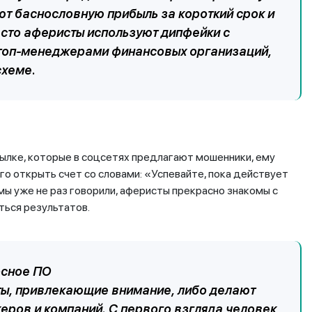
т баснословную прибыль за короткий срок и
асто аферисты используют дипфейки с
 топ-менеджерами финансовых организаций,
схеме.
сылке, которые в соцсетях предлагают мошенники, ему
о открыть счет со словами: «Успевайте, пока действует
 мы уже не раз говорили, аферисты прекрасно знакомы с
иться результатов.
осное ПО
ты, привлекающие внимание, либо делают
еров и компаний. С первого взгляда человек