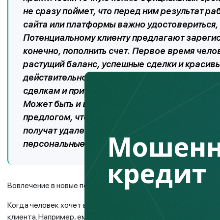
не сразу поймет, что перед ним результат р
сайта или платформы важно удостовериться,
Потенциальному клиенту предлагают зарегист
конечно, пополнить счет. Первое время чело
растущий баланс, успешные сделки и красив
действительности, конечно, все это не более
сделкам и прибыли не имеет никакого отноше
Может быть и второй вариант: лжеброкеры п
предлогом, что это нужно для успешной работ
получат удаленный доступ ко всем его устройс
Мошенн
персональные данные, оформить кредиты и та
кредит
Вовлечение в новые пополнения
Когда человек хочет вывести прибыль, мошенники в этом, р
клиента. Например, ему могут сказать, что довести показа