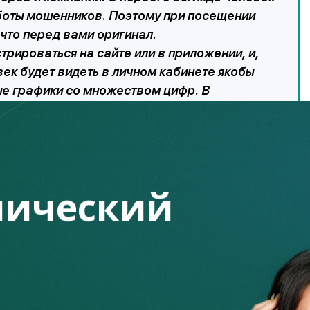
аботы мошенников. Поэтому при посещении
 что перед вами оригинал.
рироваться на сайте или в приложении, и,
век будет видеть в личном кабинете якобы
ые графики со множеством цифр. В
 чем яркая картинка, которая к реальным
ния.
опросят вас установить стороннее ПО под
ы. Если клиент его установит, то мошенники
твам и смогут снять деньги, украсть
ический
к далее.
азумеется, не заинтересованы, и будут всячески отвлекать
тели до золотого/платинового статуса, либо попросят