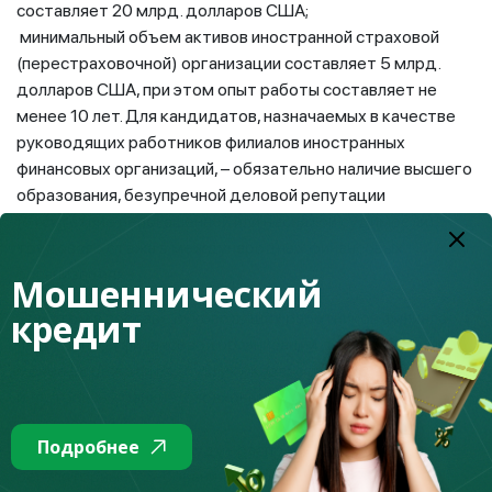
составляет 20 млрд. долларов США;
минимальный объем активов иностранной страховой
(перестраховочной) организации составляет 5 млрд.
долларов США, при этом опыт работы составляет не
менее 10 лет. Для кандидатов, назначаемых в качестве
руководящих работников филиалов иностранных
финансовых организаций, – обязательно наличие высшего
образования, безупречной деловой репутации
(отсутствие непогашенной или неснятой судимости),
трудового стажа в международных финансовых
организациях.
Мошеннический
кредит
При этом в составе руководящих работников филиала
иностранной финансовой организаций должно быть не
менее 2 граждан Республики Казахстан. Для филиалов
иностранных банков, страховых (перестраховочных)
организаций и
Подробнее
страховых брокеров будут распространяться такие же
регуляторные требования, которые действуют в