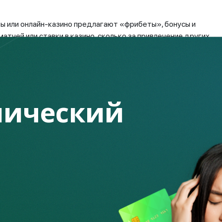
 или онлайн-казино предлагают «фрибеты», бонусы и
атчей или ставки в казино, сколько за привлечение других
 С той лишь разницей, что бонусы будут зачастую
ный кабинет. Такая комбинация похожа с ранее
чите денег и привлеченные вами знакомые тоже окажутся в
ический
 выплаты за привлеченных участников. Но, как и в
менее существенные, личный кабинет заблокируют и выплат
ал предлагал делать ставки на спортивные
ей степени от привлечения других
 в несколько тысяч тенге переводились на