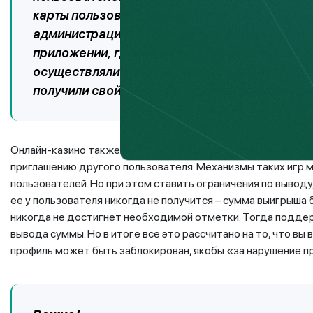
карты пользователей через платежные серви
администрация канала заявляла, что необхо
приложении, где аккумулировались личные д
осуществлялись якобы по техническим причина
получили свой выигрыш, но и потеряли все де
Онлайн-казино также могут предлагать бесплатные игры е
приглашению другого пользователя. Механизмы таких игр м
пользователей. Но при этом ставить ограничения по выводу
ее у пользователя никогда не получится – сумма выигрыша 
никогда не достигнет необходимой отметки. Тогда подд
вывода суммы. Но в итоге все это рассчитано на то, что вы
профиль может быть заблокирован, якобы «за нарушение п