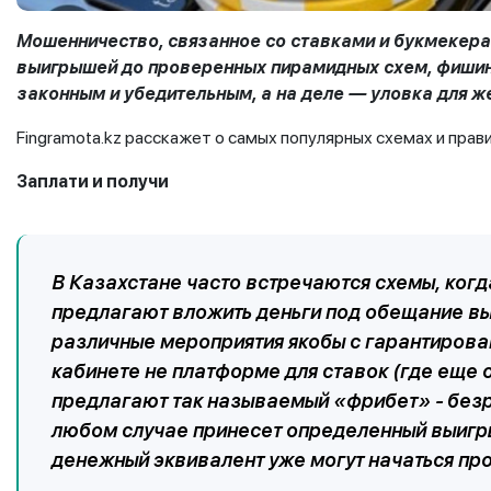
Мошенничество, связанное со ставками и букмекера
выигрышей до проверенных пирамидных схем, фишинг
законным и убедительным, а на деле — уловка для ж
Fingramota.kz расскажет о самых популярных схемах и прав
Заплати и получи
В Казахстане часто встречаются схемы, ког
предлагают вложить деньги под обещание вы
различные мероприятия якобы с гарантирова
кабинете не платформе для ставок (где еще 
предлагают так называемый «фрибет» - безр
любом случае принесет определенный выигрыш
денежный эквивалент уже могут начаться пр