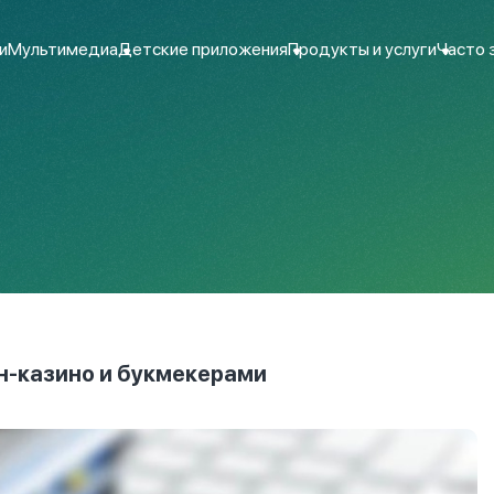
и
Мультимедиа
Детские приложения
Продукты и услуги
Часто 
н-казино и букмекерами