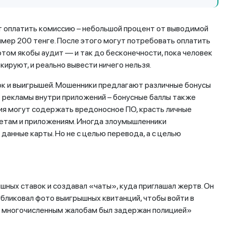
 оплатить комиссию – небольшой процент от выводимой
мер 200 тенге. После этого могут потребовать оплатить
потом якобы аудит — и так до бесконечности, пока человек
окируют, и реально вывести ничего нельзя.
ок и выигрышей. Мошенники предлагают различные бонусы
тр рекламы внутри приложений – бонусные баллы также
ния могут содержать вредоносное ПО, красть личные
четам и приложениям. Иногда злоумышленники
данные карты. Но не с целью перевода, а с целью
ных ставок и создавал «чаты», куда приглашал жертв. Он
бликовал фото выигрышных квитанций, чтобы войти в
 по многочисленным жалобам был задержан полицией»