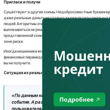
Пригласи и получи
Существуют и другие схемы. Недобросовестные букмекеры
даже реальные деньги не столько за результаты реальных м
людей. Алгоритмы очень напоминают финансовые пирамиды.
выплачиваться не реальными деньгами, а начисляться в лич
представленной схемой. Таким образом, вы и сами не полу
зоне риска.
Мошенн
Иногда мошенники все-таки осуществляют первые небольшие
финансовых пирамидах, как только суммы будут более или 
кредит
вы не получите.
Ситуация из реальной жизни
«По данным наших подписчиков Telegram-кан
Подробнее
события. А размер выигрыша зависел в больш
пользователей – рефералов. Первые выплаты