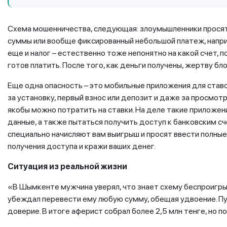
Схема мошенничества, следующая: злоумышленники просят
суммы или вообще фиксированный небольшой платеж, напри
еще и налог – естественно тоже непонятно на какой счет, 
готов платить. После того, как деньги получены, жертву бл
Еще одна опасность – это мобильные приложения для став
за установку, первый взнос или депозит и даже за просмо
якобы можно потратить на ставки. На деле такие приложе
данные, а также пытаться получить доступ к банковским с
специально начисляют вам выигрыш и просят ввести полные 
получения доступа и кражи ваших денег.
Ситуация из реальной жизни
«В Шымкенте мужчина уверял, что знает схему беспроигрыш
убеждал перевести ему любую сумму, обещая удвоение. Пу
доверие. В итоге аферист собрал более 2,5 млн тенге, но