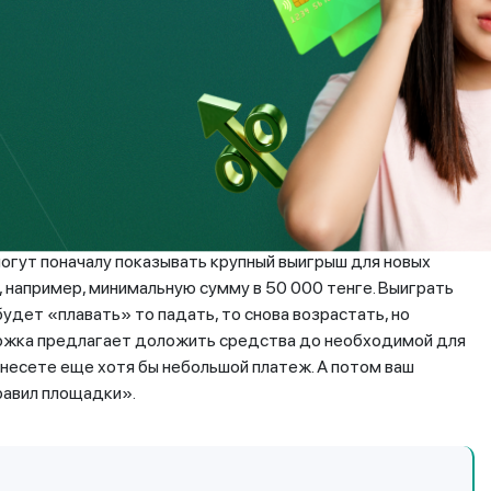
сы. Но как только выигрыш увеличивался,
димо зарегистрироваться в специальном
анные пользователя, а выплаты не
м. В результате игроки не только не
ньги, которые были поставлены».
сли вы введете определенный тайный код или придете по
огут поначалу показывать крупный выигрыш для новых
, например, минимальную сумму в 50 000 тенге. Выиграть
будет «плавать» то падать, то снова возрастать, но
ержка предлагает доложить средства до необходимой для
 внесете еще хотя бы небольшой платеж. А потом ваш
равил площадки».