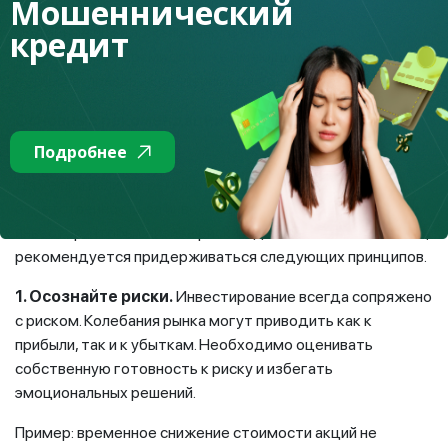
Мошеннический
Подобные предложения часто оказываются
кредит
финансовыми пирамидами, не имеющими реальных
активов и правовых оснований для деятельности.
Основные рекомендации начинающим
инвесторам
Подробнее
Даже при наличии регуляторной защиты
ответственность за инвестиционные решения несет сам
инвестор. Чтобы снизить риски и действовать осознанно,
рекомендуется придерживаться следующих принципов.
1. Осознайте риски.
Инвестирование всегда сопряжено
с риском. Колебания рынка могут приводить как к
прибыли, так и к убыткам. Необходимо оценивать
собственную готовность к риску и избегать
эмоциональных решений.
Пример: временное снижение стоимости акций не