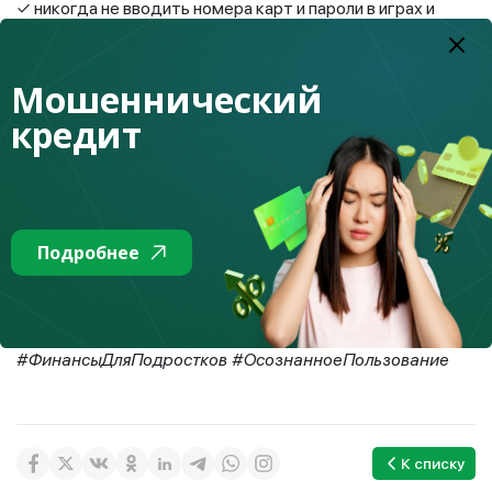
✓ никогда не вводить номера карт и пароли в играх и
приложениях.
Мошеннический
кредит
Интернет — это увлекательно, но безопасность всегда
должна быть в приоритете.
Смотрите новый эпизод на YouTube и в соцсетях
Fingramota.kz!
Подробнее
#Fingramota #QarjyQuest #ПерсональныеДанные
#Кибербезопасность #Игры #Мошенничество
#ФинансыДляПодростков #ОсознанноеПользование
К списку