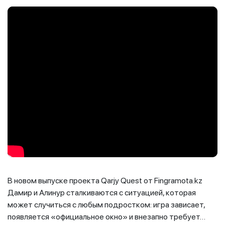
В новом выпуске проекта Qarjy Quest от Fingramota.kz
Дамир и Алинур сталкиваются с ситуацией, которая
может случиться с любым подростком: игра зависает,
появляется «официальное окно» и внезапно требует…