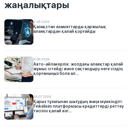
жаңалықтары
2.08.2026
Қазақстан азаматтарды қаржылық
алаяқтардан қалай қорғайды
4.08.2026
Авто-айлакерлік: жолдағы алаяқтар қалай
жұмыс істейді және сақтандыру неге сіздің
қорғаныңыз бола ал...
26.07.2026
Қарыз тұзағынан шығудың жаңа мүмкіндігі:
Finkelisim платформасы кредиттерді реттеу
тәсілін қалай өзг...