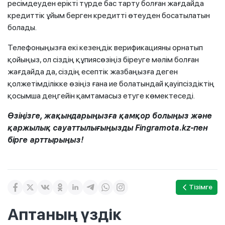
ресімдеуден ерікті түрде бас тарту болған жағдайда
кредиттік ұйым берген кредитті өтеуден босатылатын
болады.
Телефоныңызға екі кезеңдік верификацияны орнатып
қойыңыз, ол сіздің құпиясөзіңіз біреуге мәлім болған
жағдайда да, сіздің есептік жазбаңызға деген
қолжетімділікке өзіңіз ғана ие болатындай қауіпсіздіктің
қосымша деңгейін қамтамасыз етуге көмектеседі.
Өзіңізге, жақындарыңызға қамқор болыңыз және
қаржылық сауаттылығыңызды Fingramota.kz-пен
бірге арттырыңыз!
Тізімге
Аптаның үздік