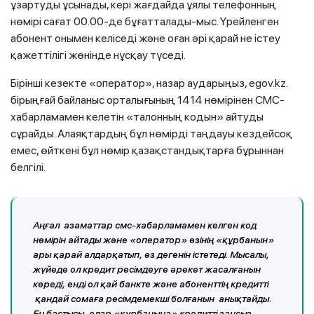
ұзартуды ұсынады, кері жағдайда ұялы телефонның
нөмірі сағат 00.00-де бұғатталады-мыс. Үрейленген
абонент онымен келіседі және оған әрі қарай не істеу
қажеттілігі жөнінде нұсқау түседі.
Бірінші кезекте «оператор», назар аударыңыз, egov.kz.
бірыңғай байланыс орталығының 1414 нөмірінен СМС-
хабарламамен келетін «талонның кодын» айтуды
сұрайды. Алаяқтардың бұл нөмірді таңдауы кездейсоқ
емес, өйткені бұл нөмір қазақстандықтарға бұрыннан
белгілі.
Аңғал азаматтар смс-хабарламамен келген код
нөмірін айтады және «оператор» өзінің «құрбанын»
ары қарай алдарқатып, өз дегенін істетеді. Мысалы,
жүйеде ол кредит ресімдеуге әрекет жасалғанын
көреді, енді ол қай банкте және абоненттің кредитті
қандай сомаға ресімдемекші болғанын анықтайды.
Ең бастысы, олар «құрбанына» кредитті заңсыз