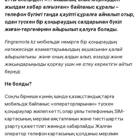
жылдам хабар алғызған» байланыс құралы –
телефон бүгінгі таңда қауіпті құралға айналып отыр,
одан түскен бір қоңыраудың салдарынан бүкіл
жиған-тергеніңнен айырылып қалуға болады.
Fingramota.kz мобильдік нөмірге бір қоңыраудың
нәтижесінде азаматтарымыздың ақшасынан қалай
айырылатыны және оның алдын алып, өзіңізді және
жақындарыңызды қорғау үшін не істеу керектігін айтып
береді.
Не болды?
Соңғы бірнеше күннің ішінде қазақстандықтарға
мобильдік байланыс «операторларынан» түскен
қоңыраулар жиілеп кетті, олар ұялы телефонның SIM-
картасының мерзімі аяқталғанын және тиісті шартты
ұзарту қажеттілігі жөнінде хабарлайды. Жалған
оператор телефон картасының қолданыс мерзімін