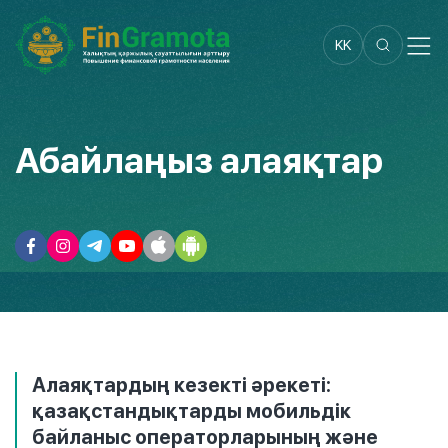
KK
Абайлаңыз алаяқтар
Алаяқтардың кезекті әрекеті:
қазақстандықтарды мобильдік
байланыс операторларының және