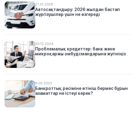
21.01.2026
Автосақтандыру: 2026 жылдан бастап
жүргізушілер үшін не өзгереді
30.12.2024
Проблемалық кредиттер: банк және
микроқаржы омбудсмандарына жүгініңіз
6.03.2023
Банкроттық рәсіміне өтініш бермес бұрын
азаматтар не істеуі керек?