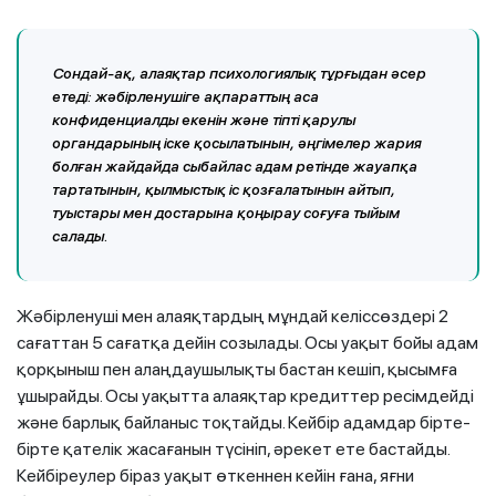
Сондай-ақ, алаяқтар психологиялық тұрғыдан әсер
етеді: жәбірленушіге ақпараттың аса
конфиденциалды екенін және тіпті қарулы
органдарының іске қосылатынын, әңгімелер жария
болған жайдайда сыбайлас адам ретінде жауапқа
тартатынын, қылмыстық іс қозғалатынын айтып,
туыстары мен достарына қоңырау соғуға тыйым
салады.
Жәбірленуші мен алаяқтардың мұндай келіссөздері 2
сағаттан 5 сағатқа дейін созылады. Осы уақыт бойы адам
қорқыныш пен алаңдаушылықты бастан кешіп, қысымға
ұшырайды. Осы уақытта алаяқтар кредиттер ресімдейді
және барлық байланыс тоқтайды. Кейбір адамдар бірте-
бірте қателік жасағанын түсініп, әрекет ете бастайды.
Кейбіреулер біраз уақыт өткеннен кейін ғана, яғни