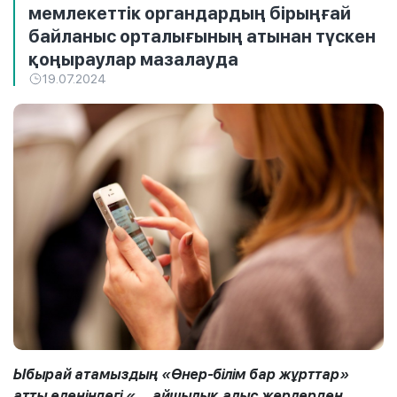
мемлекеттік органдардың бірыңғай
байланыс орталығының атынан түскен
қоңыраулар мазалауда
19.07.2024
Ыбырай атамыздың «Өнер-білім бар жұрттар»
атты өлеңіндегі «... айшылық алыс жерлерден