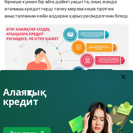
бірнеше күннен бір айға дейінгі уақытта, оның өзінде
аталмыш кредиттерді төлеу мерзімі кешіктірілгені
анықталғаннан кейін өздеріне қарыз ресімделгенін біледі.
Алаяқтық
кредит
Қандай шаралар қабылдау қажет
?
Ең алдымен құқық қорғау органдарына өтініш жазу