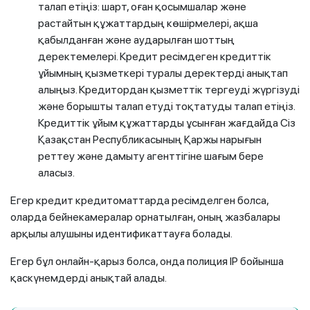
талап етіңіз: шарт, оған қосымшалар және
растайтын құжаттардың көшірмелері, ақша
қабылданған және аударылған шоттың
деректемелері. Кредит ресімдеген кредиттік
ұйымның қызметкері туралы деректерді анықтап
алыңыз. Кредитордан қызметтік тергеуді жүргізуді
және борышты талап етуді тоқтатуды талап етіңіз.
Кредиттік ұйым құжаттарды ұсынған жағдайда Сіз
Қазақстан Республикасының Қаржы нарығын
реттеу және дамыту агенттігіне шағым бере
аласыз.
Егер кредит кредитоматтарда ресімделген болса,
оларда бейнекамералар орнатылған, оның жазбалары
арқылы алушыны идентификаттауға болады.
Егер бұл онлайн-қарыз болса, онда полиция IP бойынша
қаскүнемдерді анықтай алады.