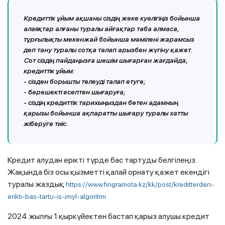
Кредиттік ұйым ақшаны сіздің жеке куәлігіңіз бойынша
алаяқтар алғаны туралы айғақтар таба алмаса,
тұрғылықты мекенжай бойынша мәмілені жарамсыз
деп тану туралы сотқа талап арызбен жүгіну қажет.
Сот сіздің пайдаңызға шешім шығарған жағдайда,
кредиттік ұйым:
- сізден борышты төлеуді талап етуге;
- берешекті есептен шығаруға;
- сіздің кредиттік тарихыңыздан бөтен адамның
қарызы бойынша ақпаратты шығару туралы хатты
жіберуге тиіс.
Кредит алудан ерікті түрде бас тартуды белгілеңіз.
Жақында біз осы қызметті қалай орнату қажет екендігі
туралы жаздық
https://www.fingramota.kz/kk/post/kreditterden-
erikti-bas-tartu-is-imyl-algoritmi
2024 жылғы 1 қыркүйектен бастап қарыз алушы кредит