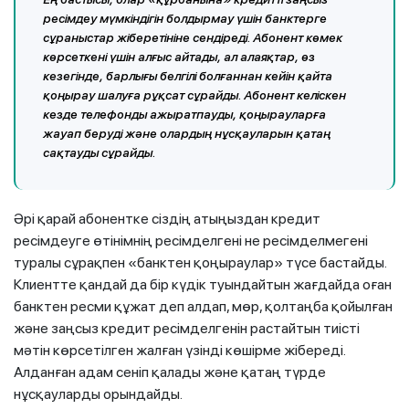
ресімдеу мүмкіндігін болдырмау үшін банктерге
сұраныстар жіберетініне сендіреді. Абонент көмек
көрсеткені үшін алғыс айтады, ал алаяқтар, өз
кезегінде, барлығы белгілі болғаннан кейін қайта
қоңырау шалуға рұқсат сұрайды. Абонент келіскен
кезде телефонды ажыратпауды, қоңырауларға
жауап беруді және олардың нұсқауларын қатаң
сақтауды сұрайды.
Әрі қарай абонентке сіздің атыңыздан кредит
ресімдеуге өтінімнің ресімделгені не ресімделмегені
туралы сұрақпен «банктен қоңыраулар» түсе бастайды.
Клиентте қандай да бір күдік туындайтын жағдайда оған
банктен ресми құжат деп алдап, мөр, қолтаңба қойылған
және заңсыз кредит ресімделгенін растайтын тиісті
мәтін көрсетілген жалған үзінді көшірме жібереді.
Алданған адам сеніп қалады және қатаң түрде
нұсқауларды орындайды.