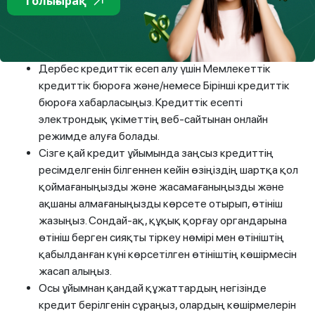
Толығырақ
қажет. Өтініште болған оқиғына нақты және жан-
жақты сипаттаңыз. Өтініш тіркелуге тиіс. Тіркеу
нөмірі мен өтініштің қабылданған күні көрсетілген
өтініштің көшірмесін жасап алыңыз.
Дербес кредиттік есеп алу үшін Мемлекеттік
кредиттік бюроға және/немесе Бірінші кредиттік
бюроға хабарласыңыз. Кредиттік есепті
электрондық үкіметтің веб-сайтынан онлайн
режимде алуға болады.
Сізге қай кредит ұйымында заңсыз кредиттің
ресімделгенін білгеннен кейін өзіңіздің шартқа қол
қоймағаныңызды және жасамағаныңызды және
ақшаны алмағаныңызды көрсете отырып, өтініш
жазыңыз. Сондай-ақ, құқық қорғау органдарына
өтініш берген сияқты тіркеу нөмірі мен өтініштің
қабылданған күні көрсетілген өтініштің көшірмесін
жасап алыңыз.
Осы ұйымнан қандай құжаттардың негізінде
кредит берілгенін сұраңыз, олардың көшірмелерін