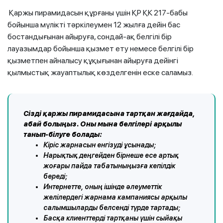
Қаржы пирамидасын құрғаны үшін ҚР ҚК 217-бабы
бойынша мүлікті тәркілеумен 12 жылға дейін бас
бостандығынан айыруға, сондай-ақ белгілі бір
лауазымдар бойынша қызмет ету немесе белгілі бір
қызметпен айналысу құқығынан айыруға дейінгі
қылмыстық жауаптылық көзделгенін еске саламыз.
Сізді қаржы пирамидасына тартқан жағдайда,
абай болыңыз. Оны мына белгілері арқылы
танып-білуге болады:
Кіріс жарнасын енгізуді ұсынады;
Нарықтық деңгейден бірнеше есе артық
жоғары пайда табатыныңызға кепілдік
береді;
Интернетте, оның ішінде әлеуметтік
желілердегі жарнама кампаниясы арқылы
салымшыларды белсенді түрде тартады;
Басқа клиенттерді тартқаны үшін сыйақы