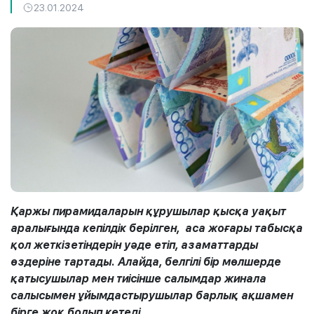
23.01.2024
Қаржы пирамидаларын құрушылар қысқа уақыт
аралығында кепілдік берілген, аса жоғары табысқа
қол жеткізетіндерін уәде етіп, азаматтарды
өздеріне тартады. Алайда, белгілі бір мөлшерде
қатысушылар мен тиісінше салымдар жинала
салысымен ұйымдастырушылар барлық ақшамен
бірге жоқ болып кетеді.