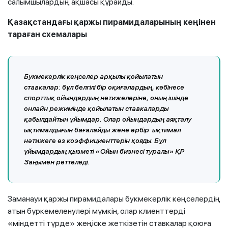
салымшылардың ақшасы құрайды.
Қазақстандағы қаржы пирамидаларының кеңінен
тараған схемалары
Букмекерлік кеңселер арқылы қойылатын
ставкалар:
бұл белгілі бір оқиғалардың, көбінесе
спорттық ойындардың нәтижелеріне, оның ішінде
онлайн режимінде қойылатын ставкаларды
қабылдайтын ұйымдар. Олар ойындардың аяқталу
ықтималдығын бағалайды және әрбір ықтимал
нәтижеге өз коэффициенттерін қояды. Бұл
ұйымдардың қызметі «Ойын бизнесі туралы» ҚР
Заңымен реттеледі.
Заманауи қаржы пирамидалары букмекерлік кеңселердің
атын бүркемеленулері мүмкін, олар клиенттерді
«міндетті түрде» жеңіске жеткізетін ставкалар қоюға