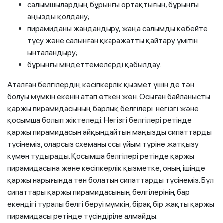
салымшылардың бұрынғы ортақтығын, бұрынғы
аңызды қолдану;
пирамиданы жандандыру, жаңа салымды көбейте
түсу және салынған қкаражатты қайтару үмітін
ынталандыру;
бұрынғы міндеттемелерді қабылдау.
Аталған белгілердің кәсіпкерлік қызмет үшін де тән
болуы мүмкін екенін атап өткен жөн. Осыған байланысты
қаржы пирамидасының барлық белгілері негізгі және
қосымша болып жіктеледі. Негізгі белгілері ретінде
қаржы пирамидасын айқындайтын маңызды сипаттарды
түсінеміз, оларсыз схеманы осы ұйым түріне жатқызу
күмән тудырады. Қосымша белгілері ретінде қаржы
пирамидасына және кәсіпкерлік қызметке, оның ішінде
қаржы нарығында тән болатын сипаттарды түсінеміз. Бұл
сипаттары қаржы пирамидасының белгілерінің бар
екендігі туралы белгі беруі мүмкін, бірақ бір жақты қаржы
пирамидасы ретінде түсіндіріле алмайды.