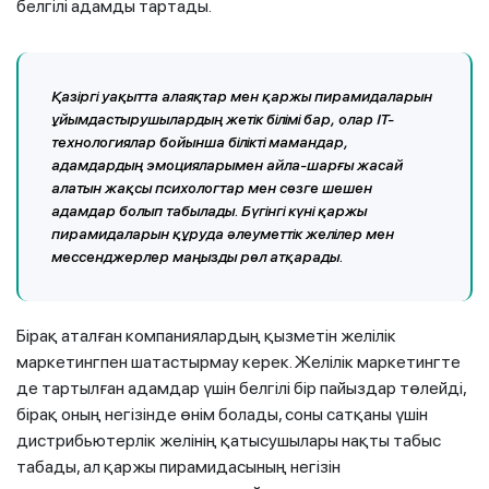
белгілі адамды тартады.
Қазіргі уақытта алаяқтар мен қаржы пирамидаларын
ұйымдастырушылардың жетік білімі бар, олар ІТ-
технологиялар бойынша білікті мамандар,
адамдардың эмоцияларымен айла-шарғы жасай
алатын жақсы психологтар мен сөзге шешен
адамдар болып табылады. Бүгінгі күні қаржы
пирамидаларын құруда әлеуметтік желілер мен
мессенджерлер маңызды рөл атқарады.
Бірақ аталған компаниялардың қызметін желілік
маркетингпен шатастырмау керек. Желілік маркетингте
де тартылған адамдар үшін белгілі бір пайыздар төлейді,
бірақ оның негізінде өнім болады, соны сатқаны үшін
дистрибьютерлік желінің қатысушылары нақты табыс
табады, ал қаржы пирамидасының негізін