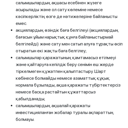
салымшылардың ақшасы есебінен жүзеге
асырылады және ол сату көлеміне немесе
кәсіпкерліктің өзге де нәтижелеріне байланысты
емес.
акциялардың өзіндік баға белгілеуі (акциялардың
бағасын ұйым нарықтық құнға байланыстырмай
белгілейді) және сату мен сатып алуға тұрақты өсіп
отыратын екі жақты баға белгілеу;
салымшылар қаражатының қамтамасыз етілмеуі
және қайтаруға кепілдік беру сенімін еш жерде
тіркелмеген құжатпен қалыптастыру. Шарт
көбінесе болмайды немесе азаматтық құқық
нормала бұзылады, ақша қаражаты түбіртектерсіз
немесе басқа растайтын құжаттарсыз
қабылданады;
салымшылардың ақшалай қаражаты
инвестицияланған жобалар туралы ақпараттың
болмауы.