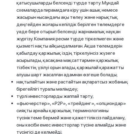
қатысушыларды белсенді түрде тарту. Мұндай
схемаларда пирамидаға кіру үшін ашық немесе
жасырын нысандағы ақы төлеу және нарықтық
деңгейден жоғары кепілдік берілген төлемдерге
уәде бере отырып белсенді жарнамалық науқан
жүргізу. Компания ресми түрде тіркелмеген және
қызметі нақты айқындалмаған. Ақша төлемдерін
қабылдау қаржылық іздің тіркелуінсіз жүзеге
асырылады, қасақана мақсаттармен қаржылық
тізбектің үзілуі орын алады, қаржылай қаражатты
алушы шарт жасалған адамнан өзгеше болады;
нақтылайтын және растайтын ақпаратсыз жобаның
бірегейлігі туралы мәлімдеу;
түрлі инвесторларды жаппай тарту;
«фьючерстер», «P2P», «трейдинг», «опциондар»
сияқты арнайы қаржылық терминологияны
түсініктеме бермей және қажеттіліксіз пайдалану,
оны кәсіби емес инвесторлар түсіне алмайды және
түсінгісі де келмейді;