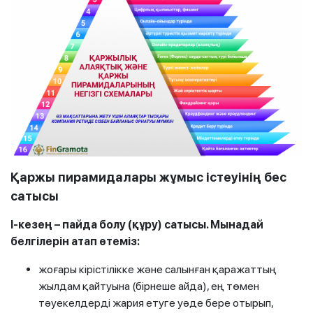
Қаржы пирамидалары жұмыс істеуінің бес
сатысы
I-кезең – пайда болу (құру) сатысы. Мынадай
белгілерін атап өтеміз:
жоғары кірістілікке және салынған қаражаттың
жылдам қайтуына (бірнеше айда), ең төмен
тәуекелдерді жария етуге уәде бере отырып,