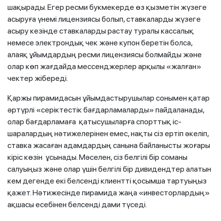
шақырады. Егер ресми букмекерде өз қызметін жүзеге
асыруға үнемі лицензиясы болып, ставкаларды жүзеге
асыру кезінде ставкаларды растау туралы кассалық
немесе электрондық чек және купон беретін болса,
алаяқ ұйымдардың ресми лицензиясы болмайды және
олар көп жағдайда мессенджерлер арқылы «жалған»
чектер жібереді.
Қаржы пирамидасын ұйымдастырушылар сонымен қатар
әртүрлі «серіктестік бағдарламаларды» пайдаланады,
олар бағдарламаға қатысушыларға спорттық іс-
шаралардың нәтижелерінен емес, нақты сіз ертіп әкеліп,
ставка жасаған адамдардың санына байланысты жоғары
кіріс көзін ұсынады. Мәселен, сіз белгілі бір соманы
салуыңыз және олар үшін белгілі бір дивидендтер алатын
кем дегенде екі белсенді клиентті қосымша тартуыңыз
қажет. Нәтижесінде пирамида жаңа «инвесторлардың»
ақшасы есебінен белсенді дами түседі.