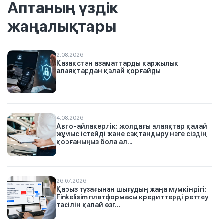
Аптаның үздік
жаңалықтары
2.08.2026
Қазақстан азаматтарды қаржылық
алаяқтардан қалай қорғайды
4.08.2026
Авто-айлакерлік: жолдағы алаяқтар қалай
жұмыс істейді және сақтандыру неге сіздің
қорғаныңыз бола ал...
26.07.2026
Қарыз тұзағынан шығудың жаңа мүмкіндігі:
Finkelisim платформасы кредиттерді реттеу
тәсілін қалай өзг...