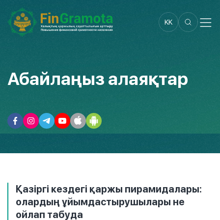
KK
Абайлаңыз алаяқтар
Қазіргі кездегі қаржы пирамидалары:
олардың ұйымдастырушылары не
ойлап табуда