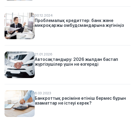
30.12.2024
Проблемалық кредиттер: банк және
микроқаржы омбудсмандарына жүгініңіз
21.01.2026
Автосақтандыру: 2026 жылдан бастап
жүргізушілер үшін не өзгереді
6.03.2023
Банкроттық рәсіміне өтініш бермес бұрын
азаматтар не істеуі керек?