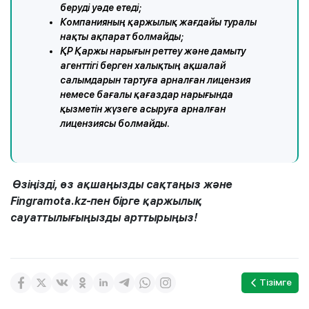
беруді уәде етеді;
Компанияның қаржылық жағдайы туралы
нақты ақпарат болмайды;
ҚР Қаржы нарығын реттеу және дамыту
агенттігі берген халықтың ақшалай
салымдарын тартуға арналған лицензия
немесе бағалы қағаздар нарығында
қызметін жүзеге асыруға арналған
лицензиясы болмайды.
Өзіңізді, өз ақшаңызды сақтаңыз және
Fingramota.kz-пен бірге қаржылық
сауаттылығыңызды арттырыңыз!
Тізімге