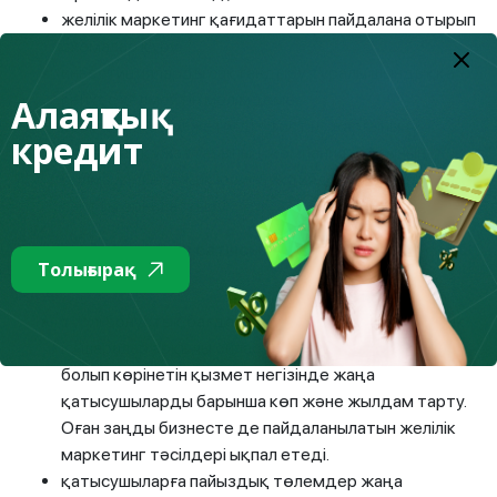
желілік маркетинг қағидаттарын пайдалана отырып
схемалар құру;
инвестицияларды сақтандыру туралы шындыққа
сәйкес келмейтін мәлімдеме;
Алаяқтық
компанияда қолжетімді офистің, жарғының,
кредит
құрылтай құжаттарының, компания сайтының
болмауы, шетелдік юрисдикциядағы хостингте
сайтты орналастыру.
II
-кезең
–
өркендеу сатысы
.
Пирамида үшін
Толығырақ
мыналар тән
:
түрлі бонустық бағдарламалар мен корпоративтік
іс-шаралар арқылы ойластырылған және негізді
болып көрінетін қызмет негізінде жаңа
қатысушыларды барынша көп және жылдам тарту.
Оған заңды бизнесте де пайдаланылатын желілік
маркетинг тәсілдері ықпал етеді.
қатысушыларға пайыздық төлемдер жаңа