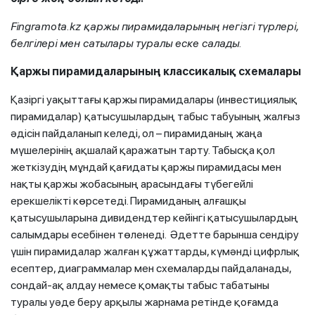
Fingramota.kz қаржы пирамидаларының негізгі түрлері,
белгілері мен сатылары туралы еске салады.
Қаржы пирамидаларының классикалық схемалары
Қазіргі уақыттағы қаржы пирамидалары (инвестициялық
пирамидалар) қатысушылардың табыс табуының жалғыз
әдісін пайдаланып келеді, ол – пирамиданың жаңа
мүшелерінің ақшалай қаражатын тарту. Табысқа қол
жеткізудің мұндай қағидаты қаржы пирамидасы мен
нақты қаржы жобасының арасындағы түбегейлі
ерекшелікті көрсетеді. Пирамиданың алғашқы
қатысушыларына дивидендтер кейінгі қатысушылардың
салымдары есебінен төленеді. Әдетте барынша сендіру
үшін пирамидалар жалған құжаттарды, күмәнді цифрлық
есептер, диаграммалар мен схемаларды пайдаланады,
сондай-ақ алдау немесе қомақты табыс табатыны
туралы уәде беру арқылы жарнама ретінде қоғамда