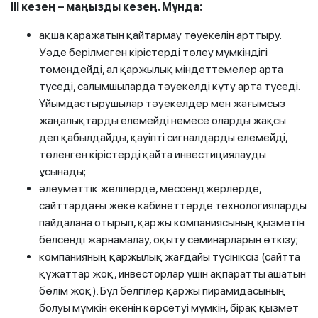
III кезең – маңызды кезең. Мұнда:
ақша қаражатын қайтармау тәуекелін арттыру.
Уәде берілмеген кірістерді төлеу мүмкіндігі
төмендейді, ал қаржылық міндеттемелер арта
түседі, салымшыларда тәуекелді күту арта түседі.
Ұйымдастырушылар тәуекелдер мен жағымсыз
жаңалықтарды елемейді немесе оларды жақсы
деп қабылдайды, қауіпті сигналдарды елемейді,
төленген кірістерді қайта инвестициялауды
ұсынады;
әлеуметтік желілерде, мессенджерлерде,
сайттардағы жеке кабинеттерде технологияларды
пайдалана отырып, қаржы компаниясының қызметін
белсенді жарнамалау, оқыту семинарларын өткізу;
компанияның қаржылық жағдайы түсініксіз (сайтта
құжаттар жоқ, инвесторлар үшін ақпаратты ашатын
бөлім жоқ). Бұл белгілер қаржы пирамидасының
болуы мүмкін екенін көрсетуі мүмкін, бірақ қызмет