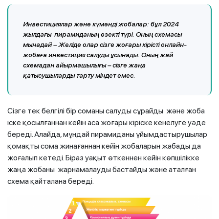
Инвестициялар және күмәнді жобалар:
бұл 2024
жылдағы пирамиданың өзекті түрі. Оның схемасы
мынадай – Желіде олар сізге жоғары кірісті онлайн-
жобаға инвестиция салуды ұсынады. Оның жай
схемадан айырмашылығы – сізге жаңа
қатысушыларды тарту міндет емес.
Сізге тек белгілі бір соманы салуды сұрайды және жоба
іске қосылғаннан кейін аса жоғары кіріске кенелуге уәде
береді. Алайда, мұндай пирамиданы ұйымдастырушылар
қомақты сома жинағаннан кейін жобаларын жабады да
жоғалып кетеді. Біраз уақыт өткеннен кейін көпшілікке
жаңа жобаны жарнамалауды бастайды және аталған
схема қайталана береді.