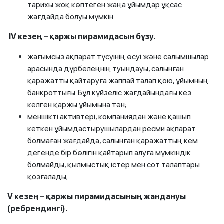
тарихы жоқ көптеген жаңа ұйымдар ұқсас
жағдайда болуы мүмкін.
IV кезең – қаржы пирамидасын бұзу.
жағымсыз ақпарат түсуінің өсуі және салымшылар
арасында дүрбелеңнің туындауы, салынған
қаражатты қайтаруға жаппай талап қою, ұйымның
банкроттығы. Бұл күйзеліс жағдайындағы кез
келген қаржы ұйымына тән;
меншікті активтері, компаниядан және қашып
кеткен ұйымдастырушылардан ресми ақпарат
болмаған жағдайда, салынған қаражаттың кем
дегенде бір бөлігін қайтарып алуға мүмкіндік
болмайды, қылмыстық істер мен сот талаптары
қозғалады;
V
кезең
– қаржы пирамидасының жандануы
(ребрендингі).