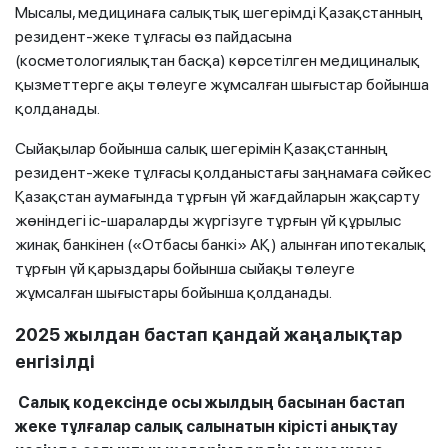
Мысалы, медицинаға салықтық шегерімді Қазақстанның
резидент-жеке тұлғасы өз пайдасына
(косметологиялықтан басқа) көрсетілген медициналық
қызметтерге ақы төлеуге жұмсалған шығыстар бойынша
қолданады.
Сыйақылар бойынша салық шегерімін Қазақстанның
резидент-жеке тұлғасы қолданыстағы заңнамаға сәйкес
Қазақстан аумағында тұрғын үй жағдайларын жақсарту
жөніндегі іс-шараларды жүргізуге тұрғын үй құрылыс
жинақ банкінен («Отбасы банкі» АҚ) алынған ипотекалық
тұрғын үй қарыздары бойынша сыйақы төлеуге
жұмсалған шығыстары бойынша қолданады.
2025 жылдан бастап қандай жаңалықтар
енгізілді
Салық кодексінде осы жылдың басынан бастап
жеке тұлғалар салық салынатын кірісті анықтау