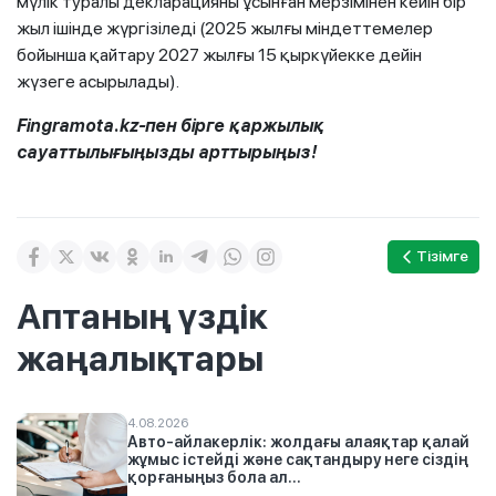
мүлік туралы декларацияны ұсынған мерзімінен кейін бір
жыл ішінде жүргізіледі (2025 жылғы міндеттемелер
бойынша қайтару 2027 жылғы 15 қыркүйекке дейін
жүзеге асырылады).
Fingramota.kz-пен бірге қаржылық
сауаттылығыңызды арттырыңыз!
Тізімге
Аптаның үздік
жаңалықтары
4.08.2026
Авто-айлакерлік: жолдағы алаяқтар қалай
жұмыс істейді және сақтандыру неге сіздің
қорғаныңыз бола ал...