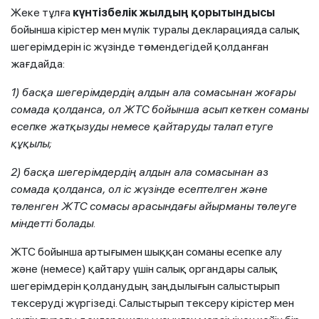
Жеке тұлға
күнтізбелік жылдың қорытындысы
бойынша кірістер мен мүлік туралы декларацияда салық
шегерімдерін іс жүзінде төмендегідей қолданған
жағдайда:
1) басқа шегерімдердің алдын ала сомасынан жоғары
сомада қолданса, ол ЖТС бойынша асып кеткен соманы
есепке жатқызуды немесе қайтаруды талап етуге
құқылы;
2) басқа шегерімдердің алдын ала сомасынан аз
сомада қолданса, ол іс жүзінде есептелген және
төленген ЖТС сомасы арасындағы айырманы төлеуге
міндетті болады.
ЖТС бойынша артығымен шыққан соманы есепке алу
және (немесе) қайтару үшін салық органдары салық
шегерімдерін қолданудың заңдылығын салыстырып
тексеруді жүргізеді. Салыстырып тексеру кірістер мен