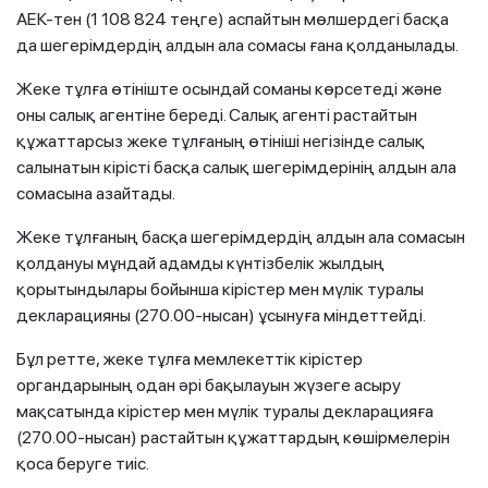
АЕК-тен (1 108 824 теңге) аспайтын мөлшердегі басқа
да шегерімдердің алдын ала сомасы ғана қолданылады.
Жеке тұлға өтініште осындай соманы көрсетеді және
оны салық агентіне береді. Салық агенті растайтын
құжаттарсыз жеке тұлғаның өтініші негізінде салық
салынатын кірісті басқа салық шегерімдерінің алдын ала
сомасына азайтады.
Жеке тұлғаның басқа шегерімдердің алдын ала сомасын
қолдануы мұндай адамды күнтізбелік жылдың
қорытындылары бойынша кірістер мен мүлік туралы
декларацияны (270.00-нысан) ұсынуға міндеттейді.
Бұл ретте, жеке тұлға мемлекеттік кірістер
органдарының одан әрі бақылауын жүзеге асыру
мақсатында кірістер мен мүлік туралы декларацияға
(270.00-нысан) растайтын құжаттардың көшірмелерін
қоса беруге тиіс.