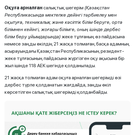
Оқуға арналған
салықтық шегерім
(Қазақстан
Республикасында мектепке дейінгі тәрбиелеу мен
оқытуға, техникалық және кәсіптік білім беруге, орта
білімнен кейінгі, жоғары білімге, оның ішінде дербес
білім беру ұйымдарында)
жеке тұлғаның өз пайдасына
немесе заңды өкілдің 21 жасқа толмаған, басқа адамның
асырауындағы Қазақстан Республикасының резидент-
жеке тұлғасының пайдасына жүргізген оқу ақысына бір
жыл ішінде 118 АЕК шегінде қолданылады.
21 жасқа толмаған адам оқуға арналған шегерімді өзі
дербес түрле қолданатын жағдайда, заңды өкіл
көрсетілген салықтық шегерімді қолданбайды.