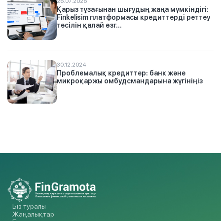
26.07.2026
Қарыз тұзағынан шығудың жаңа мүмкіндігі:
Finkelisim платформасы кредиттерді реттеу
тәсілін қалай өзг...
30.12.2024
Проблемалық кредиттер: банк және
микроқаржы омбудсмандарына жүгініңіз
Біз туралы
Жаңалықтар