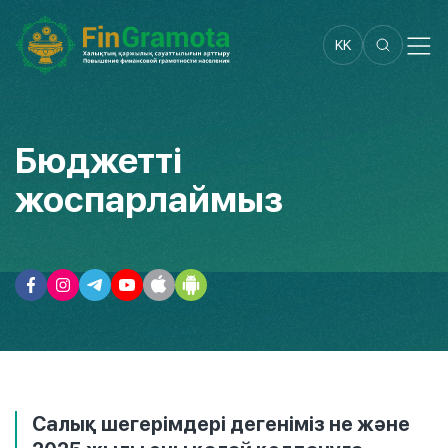
KK
Бюджетті
жоспарлаймыз
Салық шегерімдері дегеніміз не және