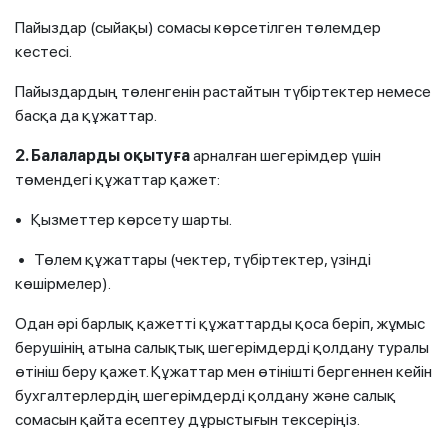
Пайыздар (сыйақы) сомасы көрсетілген төлемдер
кестесі.
Пайыздардың төленгенін растайтын түбіртектер немесе
басқа да құжаттар.
2. Балаларды оқытуға
арналған шегерімдер үшін
төмендегі құжаттар қажет:
• Қызметтер көрсету шарты.
• Төлем құжаттары (чектер, түбіртектер, үзінді
көшірмелер).
Одан әрі барлық қажетті құжаттарды қоса беріп, жұмыс
берушінің атына салықтық шегерімдерді қолдану туралы
өтініш беру қажет. Құжаттар мен өтінішті бергеннен кейін
бухгалтерлердің шегерімдерді қолдану және салық
сомасын қайта есептеу дұрыстығын тексеріңіз.