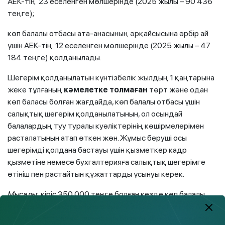
АЕК-тің 23 еселенген мөлшерінде (2025 жылы – 90 436
теңге);
көп балалы отбасы ата-анасының әрқайсысына әрбір ай
үшін АЕК-тің 12 еселенген мөлшерінде (2025 жылы – 47
184 теңге) қолданылады.
Шегерім қолданылатын күнтізбелік жылдың 1 қаңтарына
жеке тұлғаның
кәмелетке толмаған
төрт және одан
көп баласы болған жағдайда, көп балалы отбасы үшін
салықтық шегерім қолданылатынын, ол осындай
балалардың туу туралы куәліктерінің көшірмелерімен
расталатынын атап өткен жөн. Жұмыс беруші осы
шегерімді қолдана бастауы үшін қызметкер кадр
қызметіне немесе бухгалтерияға салықтық шегерімге
өтініш пен растайтын құжаттарды ұсынуы керек.
Мысалы:
кіріс 350 000 теңге болған кезде көп балалы
отбасы үшін ай сайынғы шегерім 90 436 теңгені (23 АЕК)
құрайды, бұл салық салынатын базаны 259 564 теңгеге