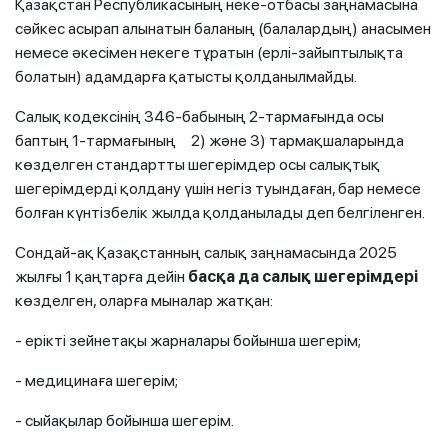
Қазақстан Республикасының неке-отбасы заңнамасына
сәйкес асырап алынатын баланың (балалардың) анасымен
немесе әкесімен некеге тұратын (ерлі-зайыптылықта
болатын) адамдарға қатысты қолданылмайды.
Салық кодексінің 346-бабының 2-тармағында осы
баптың 1-тармағының 2) және 3) тармақшаларында
көзделген стандартты шегерімдер осы салықтық
шегерімдерді қолдану үшін негіз туындаған, бар немесе
болған күнтізбелік жылда қолданылады деп белгіленген.
Сондай-ақ Қазақстанның салық заңнамасында 2025
жылғы 1 қаңтарға дейін
басқа да салық шегерімдері
көзделген, оларға мыналар жатқан:
- ерікті зейнетақы жарналары бойынша шегерім;
- медицинаға шегерім;
- сыйақылар бойынша шегерім.