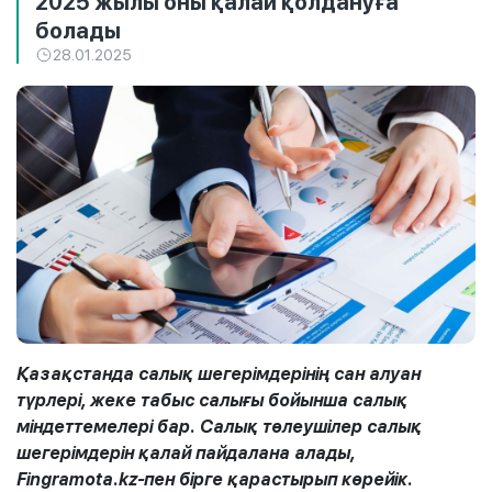
2025 жылы оны қалай қолдануға
болады
28.01.2025
Қазақстанда салық шегерімдерінің сан алуан
түрлері, жеке табыс салығы бойынша салық
міндеттемелері бар. Салық төлеушілер салық
шегерімдерін қалай пайдалана алады,
Fingramota.kz-пен бірге қарастырып көрейік.