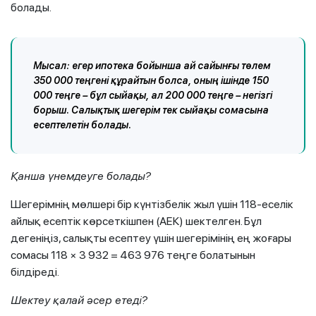
болады.
Мысал: егер ипотека бойынша ай сайынғы төлем
350 000 теңгені құрайтын болса, оның ішінде 150
000 теңге – бұл сыйақы, ал 200 000 теңге – негізгі
борыш. Салықтық шегерім тек сыйақы сомасына
есептелетін болады.
Қанша үнемдеуге болады?
Шегерімнің мөлшері бір күнтізбелік жыл үшін 118-еселік
айлық есептік көрсеткішпен (АЕК) шектелген. Бұл
дегеніңіз, салықты есептеу үшін шегерімінің ең жоғары
сомасы 118 × 3 932 = 463 976 теңге болатынын
білдіреді.
Шектеу қалай әсер етеді?