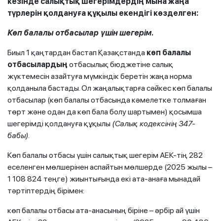
кезінде салықтық шегерімдердің мына жаңа
түрлерін қолдануға құқылы екендігі көзделген:
Көп балалы отбасылар үшін шегерім
.
Биыл 1 қаңтардан бастап Қазақстанда
көп балалы
отбасылардың
отбасылық бюджетіне салық
жүктемесін азайтуға мүмкіндік беретін жаңа норма
қолданыла бастады. Ол жаңалықтарға сәйкес көп балалы
отбасылар (көп балалы отбасында кәмелетке толмаған
төрт және одан да көп бала болу шартымен) қосымша
шегерімді қолдануға құқылы
(Салық кодексінің 347-
бабы)
.
Көп балалы отбасы үшін салықтық шегерім АЕК-тің 282
еселенген мөлшерінен аспайтын мөлшерде (2025 жылы –
1 108 824 теңге) жиынтығында екі ата-анаға мынадай
тәртіптердің бірімен:
көп балалы отбасы ата-анасының біріне – әрбір ай үшін