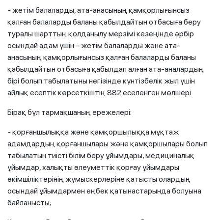
- жетім балаларды, ата-анасының қамқорлығынсыз
қалған балаларды баланы қабылдайтын отбасыға беру
туралы шарттың қолданылу мерзімі кезеңінде әрбір
осындай адам үшін – жетім балаларды және ата-
анасының қамқорлығынсыз қалған балаларды баланы
қабылдайтын отбасыға қабылдап алған ата-аналардың
бірі болып табылатыны негізінде күнтізбелік жыл үшін
айлық есептік көрсеткіштің 882 еселенген мөлшері.
Бірақ бұл тармақшаның ережелері:
- қорғаншылыққа және қамқоршылыққа мұқтаж
адамдардың қорғаншылары және қамқоршылары болып
табылатын тиісті білім беру ұйымдары, медициналық
ұйымдар, халықты әлеуметтік қорғау ұйымдары
әкімшіліктерінің жұмыскерлеріне қатысты олардың
осындай ұйымдармен еңбек қатынастарында болуына
байланысты;