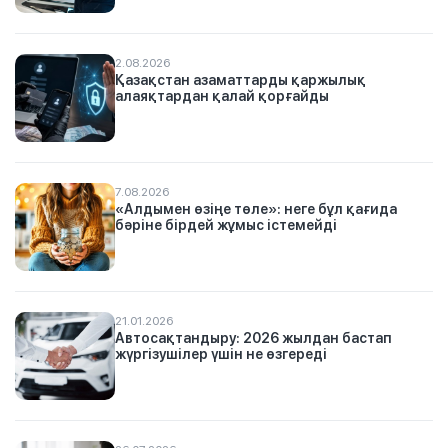
2.08.2026
Қазақстан азаматтарды қаржылық
алаяқтардан қалай қорғайды
7.08.2026
«Алдымен өзіңе төле»: неге бұл қағида
бәріне бірдей жұмыс істемейді
21.01.2026
Автосақтандыру: 2026 жылдан бастап
жүргізушілер үшін не өзгереді