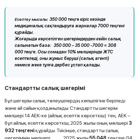
Есептеу мысалы:
350 000 теңге кіріс кезінде
медициналық сақтандыруға жарналар 7000 теңгені
құрайды.
Жоғарыда көрсетілген шегерімдерден кейін салық
салынатын база: 350 000 – 35 000 -7000 = 308
000 теңге. Осы сомадан 10% мөлшерінде ЖТС
есептеледі, оны жұмыс беруші (салық агенті)
немесе жеке тұлға дербес ұстап қалады.
Стандартты салық шегерімі
Бұл шегерім салық төлеушілердің көпшілігіне беріледі
және ай сайын қолданылады. Стандартты шегерім
мөлшері 14 АЕК-ке (айлық есептік көрсеткіш) тең. АЕК –
бұл айлық есептік көрсеткіш, 2025 жылы оның мөлшері
3
932 теңгені
құрайды. Тиісінше, стандартты салық
шегерімінің мөлшері 2025 жылы
55 048
теңгені (14