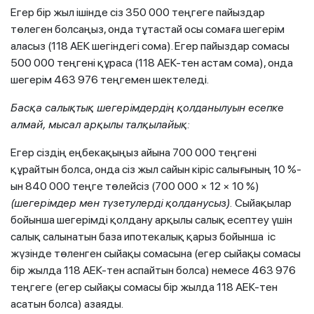
Егер бір жыл ішінде сіз 350 000 теңгеге пайыздар
төлеген болсаңыз, онда тұтастай осы сомаға шегерім
аласыз (118 АЕК шегіндегі сома). Егер пайыздар сомасы
500 000 теңгені құраса (118 АЕК-тен астам сома), онда
шегерім 463 976 теңгемен шектеледі.
Басқа салықтық шегерімдердің қолданылуын есепке
алмай, мысал арқылы талқылайық:
Егер сіздің еңбекақыңыз айына 700 000 теңгені
құрайтын болса, онда сіз жыл сайын кіріс салығының 10 %-
ын 840 000 теңге төлейсіз (700 000 × 12 × 10 %)
(шегерімдер мен түзетулерді қолданусыз).
Сыйақылар
бойынша шегерімді қолдану арқылы салық есептеу үшін
салық салынатын база ипотекалық қарыз бойынша іс
жүзінде төленген сыйақы сомасына (егер сыйақы сомасы
бір жылда 118 АЕК-тен аспайтын болса) немесе 463 976
теңгеге (егер сыйақы сомасы бір жылда 118 АЕК-тен
асатын болса) азаяды.