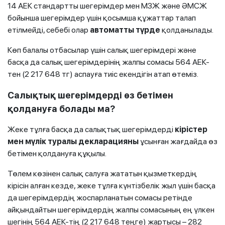
14 АЕК стандартты шегерімдер мен МЗЖ және ӘМСЖ
бойынша шегерімдер үшін қосымша құжаттар талап
етілмейді, себебі олар
автоматты түрде
қолданылады.
Көп балалы отбасылар үшін салық шегерімдері және
басқа да салық шегерімдерінің жалпы сомасы 564 АЕК-
тен (2 217 648 тг) аспауға тиіс екендігін атап өтеміз.
Салықтық шегерімдерді өз бетімен
қолдануға болады ма?
Жеке тұлға басқа да салықтық шегерімдерді
кірістер
мен мүлік туралы декларацияны
ұсынған жағдайда өз
бетімен қолдануға құқылы.
Төлем көзінен салық салуға жататын қызметкердің
кірісін алған кезде, жеке тұлға күнтізбелік жыл үшін басқа
да шегерімдердің жоспарланатын сомасы ретінде
айқындайтын шегерімдердің жалпы сомасының ең үлкен
шегінің 564 АЕК-тің (2 217 648 теңге) жартысы – 282