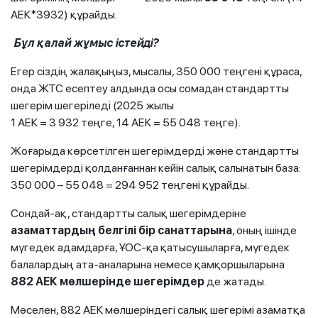
АЕК*3932) құрайды.
Бұл қалай жұмыс істейді?
Егер сіздің жалақыңыз, мысалы, 350 000 теңгені құраса,
онда ЖТС есептеу алдында осы сомадан стандартты
шегерім шегеріледі (2025 жылы
1 АЕК = 3 932 теңге, 14 АЕК = 55 048 теңге).
Жоғарыда көрсетілген шегерімдерді және стандартты
шегерімдерді қолданғаннан кейін салық салынатын база:
350 000 – 55 048 = 294 952 теңгені құрайды.
Сондай-ақ, стандартты салық шегерімдеріне
азаматтардың белгілі бір санаттарына
, оның ішінде
мүгедек адамдарға, ҰОС-қа қатысушыларға, мүгедек
балалардың ата-аналарына немесе қамқоршыларына
882 АЕК мөлшерінде шегерімдер
де жатады.
Мәселен, 882 АЕК мөлшеріндегі салық шегерімі азаматқа