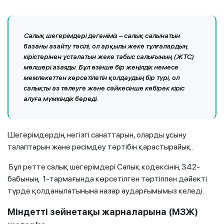
Салық шегерімдері дегеніміз – салық салынатын
базаны азайту тәсілі, ол арқылы жеке тұлғалардың
кірістерінен ұсталатын жеке табыс салығының (ЖТС)
мөлшері азаяды. Бұл өзінше бір жеңілдік немесе
мемлекеттен көрсетілетін қолдаудың бір түрі, ол
салықты аз төлеуге және сәйкесінше көбірек кіріс
алуға мүмкіндік береді.
Шегерімдердің негізгі санаттарын, оларды ұсыну
талаптарын және рәсімдеу тәртібін қарастырайық.
Бұл ретте салық шегерімдері Салық кодексінің 342-
бабының 1-тармағында көрсетілген тәртіппен дәйекті
түрде қолданылатынына назар аударғымымыз келеді.
Міндетті зейнетақы жарналарына (МЗЖ)