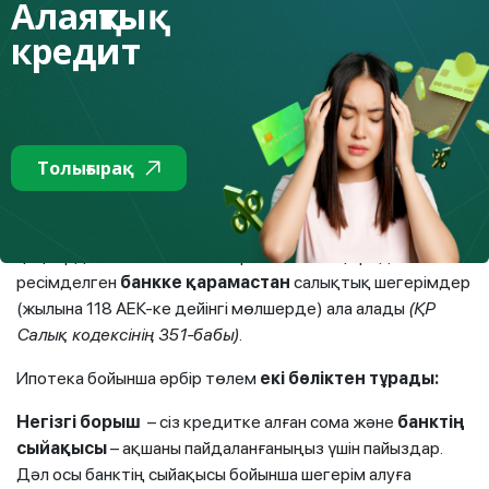
Алаяқтық
дейін төмендетеді.
кредит
Сыйақылар бойынша және оқуға арналған
шегерім.
Сондай-ақ, өзгерістер ипотекалық тұрғын үй қарыздары
үшін сыйақылар бойынша шегерімдер енгізуге де
Толығырақ
қатысты болды. Бұған дейін азаматтар тек Отбасы
банкінде берілген ипотекалық кредиттер үшін сыйақылар
бойынша шегерім алған болатын. Алайда, 2025 жылғы 1
қаңтардан бастап азаматтар ипотекалық кредит
ресімделген
банкке
қарамастан
салықтық шегерімдер
(жылына 118 АЕК-ке дейінгі мөлшерде) ала алады
(ҚР
Салық кодексінің 351-бабы).
Ипотека бойынша әрбір төлем
екі бөліктен тұрады:
Негізгі борыш
– сіз кредитке алған сома және
банктің
сыйақысы
– ақшаны пайдаланғаныңыз үшін пайыздар.
Дәл осы банктің сыйақысы бойынша шегерім алуға