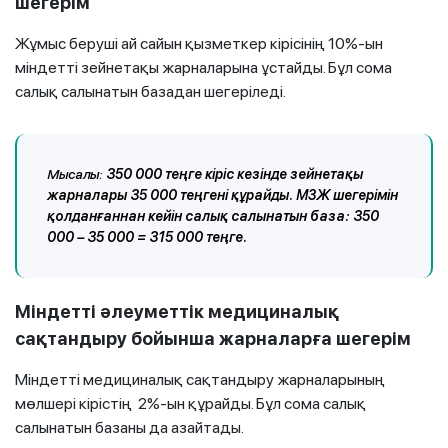
шегерім
Жұмыс беруші ай сайын қызметкер кірісінің 10%-ын
міндетті зейнетақы жарналарына ұстайды. Бұл сома
салық салынатын базадан шегеріледі.
Мысалы:
350 000 теңге кіріс кезінде зейнетақы
жарналары 35 000 теңгені құрайды. МЗЖ шегерімін
қолданғаннан кейін салық салынатын база: 350
000 – 35 000 = 315 000 теңге.
Міндетті әлеуметтік медициналық
сақтандыру бойынша жарналарға шегерім
Міндетті медициналық сақтандыру жарналарының
мөлшері кірістің 2%-ын құрайды. Бұл сома салық
салынатын базаны да азайтады.