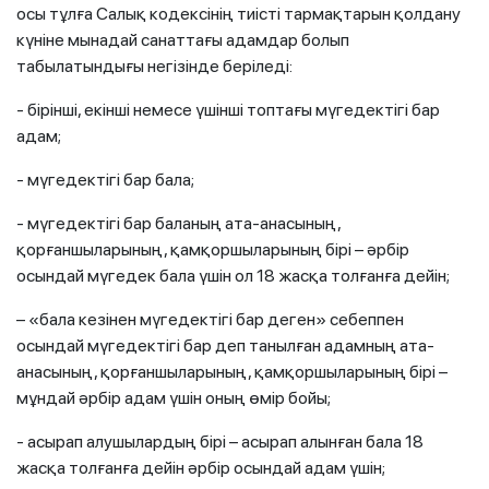
осы тұлға Салық кодексінің тиісті тармақтарын қолдану
күніне мынадай санаттағы адамдар болып
табылатындығы негізінде беріледі:
- бірінші, екінші немесе үшінші топтағы мүгедектігі бар
адам;
- мүгедектігі бар бала;
- мүгедектігі бар баланың ата-анасының,
қорғаншыларының, қамқоршыларының бірі – әрбір
осындай мүгедек бала үшін ол 18 жасқа толғанға дейін;
– «бала кезінен мүгедектігі бар деген» себеппен
осындай мүгедектігі бар деп танылған адамның ата-
анасының, қорғаншыларының, қамқоршыларының бірі –
мұндай әрбір адам үшін оның өмір бойы;
- асырап алушылардың бірі – асырап алынған бала 18
жасқа толғанға дейін әрбір осындай адам үшін;