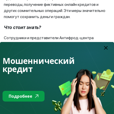
переводы, получение фиктивных онлайн кредитов и
других сомнительных операций. Эти меры значительно
помогут сохранить деньги граждан.
Что стоит знать?
Сотрудники и представители Антифрод-центра
никогда не совершают звонки физическим лицам
для сбора информации или проведения каких-либо
операций. Антифрод-центр не взаимодействует с
Мошеннический
физическими лицами, работает только с финансовыми,
кредит
платежными организациями, правоохранительными
органами и сотовыми операторами.
Подробнее