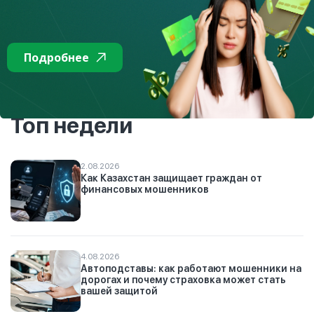
вовремя? Подробнее:
https://www.fingramota.kz/ru/post/kak-
vzyat-kredit-v-banke-bez-nezhelatelnyh-posledstvij
Подробнее
К списку
Топ недели
2.08.2026
Как Казахстан защищает граждан от
финансовых мошенников
4.08.2026
Автоподставы: как работают мошенники на
дорогах и почему страховка может стать
вашей защитой