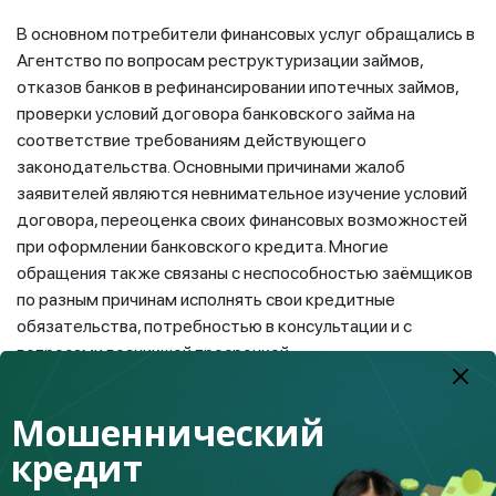
В основном потребители финансовых услуг обращались в
Агентство по вопросам реструктуризации займов,
отказов банков в рефинансировании ипотечных займов,
проверки условий договора банковского займа на
соответствие требованиям действующего
законодательства. Основными причинами жалоб
заявителей являются невнимательное изучение условий
договора, переоценка своих финансовых возможностей
при оформлении банковского кредита. Многие
обращения также связаны с неспособностью заёмщиков
по разным причинам исполнять свои кредитные
обязательства, потребностью в консультации и с
вопросами возникшей просрочкой.
Что нужно знать перед тем, как взять кредит в банке?
Мошеннический
Почему никогда не стоит торопиться в таком важном
вопросе как оформление кредита? Что будет, если не
кредит
погашать свою задолженность перед кредитором